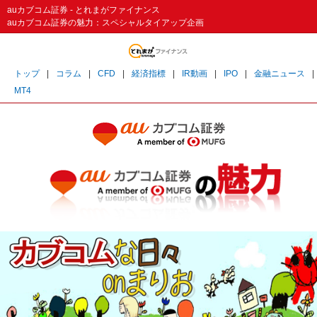
auカブコム証券 - とれまがファイナンス
auカブコム証券の魅力：スペシャルタイアップ企画
トップ
|
コラム
|
CFD
|
経済指標
|
IR動画
|
IPO
|
金融ニュース
|
MT4