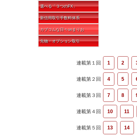
選べる「３つのFX」
新信用取引手数料体系
カブコムな日々onまりお
先物・オプション取引
連載第１回
1
2
連載第２回
4
5
連載第３回
7
8
連載第４回
10
11
連載第５回
13
14