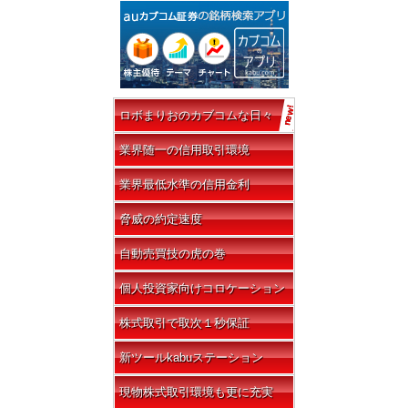
ロボまりおのカブコムな日々
業界随一の信用取引環境
業界最低水準の信用金利
脅威の約定速度
自動売買技の虎の巻
個人投資家向けコロケーション
株式取引で取次１秒保証
新ツールkabuステーション
現物株式取引環境も更に充実