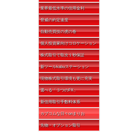
業界最低水準の信用金利
脅威の約定速度
自動売買技の虎の巻
個人投資家向けコロケーション
株式取引で取次１秒保証
新ツールkabuステーション
現物株式取引環境も更に充実
選べる「３つのFX」
新信用取引手数料体系
カブコムな日々onまりお
先物・オプション取引