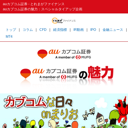
auカブコム証券 - とれまがファイナンス
auカブコム証券の魅力：スペシャルタイアップ企画
トップ
|
コラム
|
CFD
|
経済指標
|
IR動画
|
IPO
|
金融ニュース
|
MT4