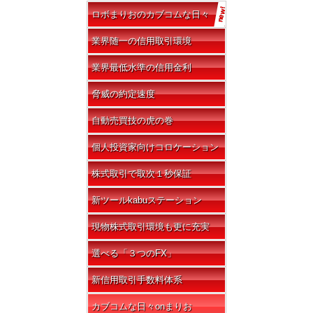
ロボまりおのカブコムな日々
業界随一の信用取引環境
業界最低水準の信用金利
脅威の約定速度
自動売買技の虎の巻
個人投資家向けコロケーション
株式取引で取次１秒保証
新ツールkabuステーション
現物株式取引環境も更に充実
選べる「３つのFX」
新信用取引手数料体系
カブコムな日々onまりお