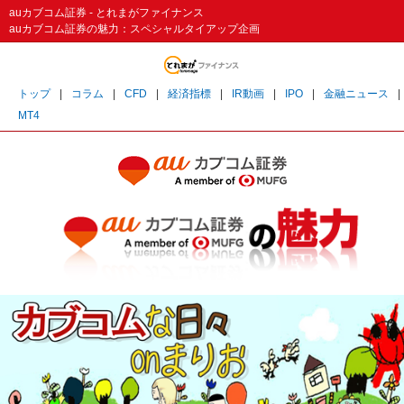
auカブコム証券 - とれまがファイナンス
auカブコム証券の魅力：スペシャルタイアップ企画
トップ
|
コラム
|
CFD
|
経済指標
|
IR動画
|
IPO
|
金融ニュース
|
MT4