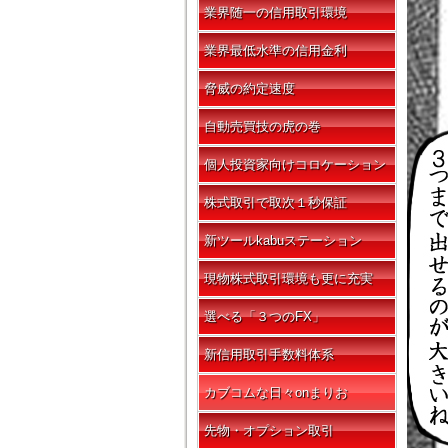
業界随一の信用取引環境
業界最低水準の信用金利
脅威の約定速度
自動売買技の虎の巻
個人投資家向けコロケーション
株式取引で取次１秒保証
新ツールkabuステーション
現物株式取引環境も更に充実
選べる「３つのFX」
新信用取引手数料体系
カブコムな日々onまりお
先物・オプション取引