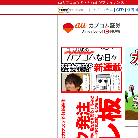
auカブコム証券 - とれまがファイナンス
トップ
|
コラム
|
CFD
|
経済