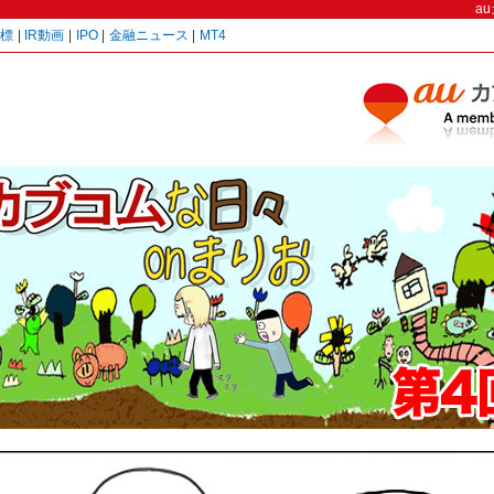
a
指標
|
IR動画
|
IPO
|
金融ニュース
|
MT4