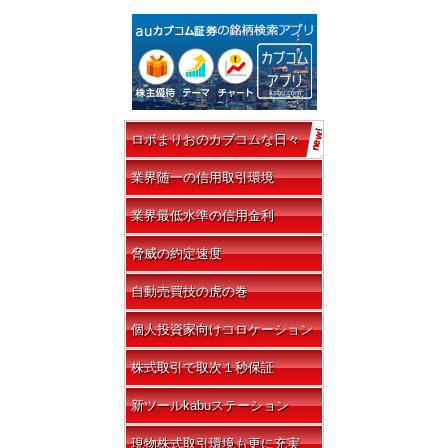
ロボまりおのカブコムな日々
業界随一の信用取引環境
業界最低水準の信用金利
脅威の約定速度
自動売買技の虎の巻
個人投資家向けコロケーション
株式取引で取次１秒保証
新ツールkabuステーション
現物株式取引環境も更に充実