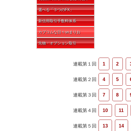
選べる「３つのFX」
新信用取引手数料体系
カブコムな日々onまりお
先物・オプション取引
連載第１回
1
2
連載第２回
4
5
連載第３回
7
8
連載第４回
10
11
連載第５回
13
14