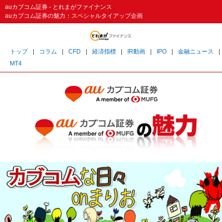
auカブコム証券 - とれまがファイナンス
auカブコム証券の魅力：スペシャルタイアップ企画
トップ
|
コラム
|
CFD
|
経済指標
|
IR動画
|
IPO
|
金融ニュース
|
MT4