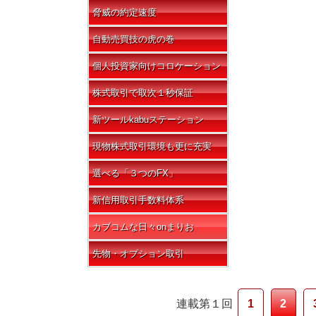
脅威の約定速度
自動売買技の虎の巻
個人投資家向けコロケーション
株式取引で取次１秒保証
新ツールkabuステーション
現物株式取引環境も更に充実
選べる「３つのFX」
新信用取引手数料体系
カブコムな日々onまりお
先物・オプション取引
連載第１回
1
2