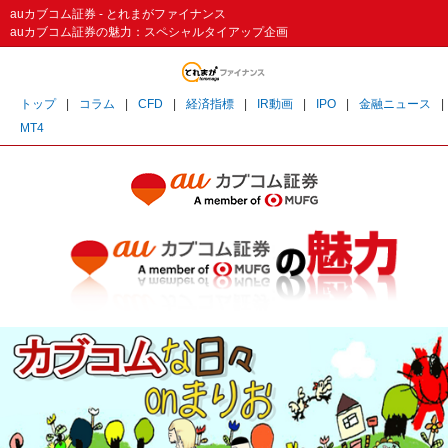
auカブコム証券 - とれまがファイナンス
auカブコム証券の魅力：スペシャルタイアップ企画
トップ
|
コラム
|
CFD
|
経済指標
|
IR動画
|
IPO
|
金融ニュース
|
MT4