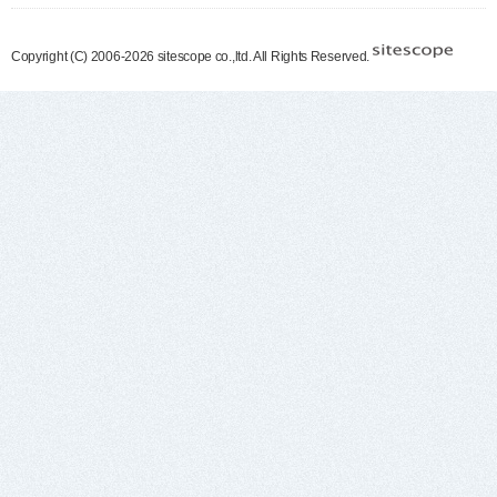
Copyright (C) 2006-2026 sitescope co.,ltd. All Rights Reserved.