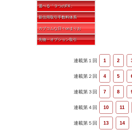
選べる「３つのFX」
新信用取引手数料体系
カブコムな日々onまりお
先物・オプション取引
連載第１回
1
2
連載第２回
4
5
連載第３回
7
8
連載第４回
10
11
連載第５回
13
14