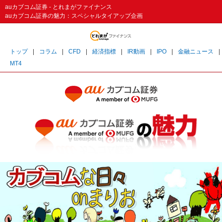
auカブコム証券 - とれまがファイナンス
auカブコム証券の魅力：スペシャルタイアップ企画
トップ
|
コラム
|
CFD
|
経済指標
|
IR動画
|
IPO
|
金融ニュース
|
MT4