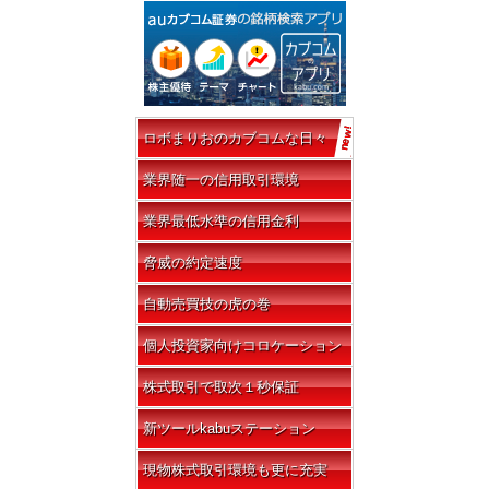
ロボまりおのカブコムな日々
業界随一の信用取引環境
業界最低水準の信用金利
脅威の約定速度
自動売買技の虎の巻
個人投資家向けコロケーション
株式取引で取次１秒保証
新ツールkabuステーション
現物株式取引環境も更に充実