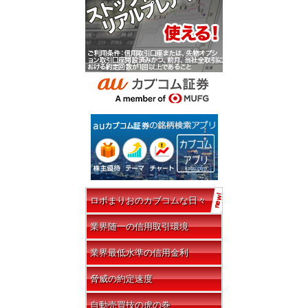
ロボまりおのカブコムな日々
業界随一の信用取引環境
業界最低水準の信用金利
脅威の約定速度
自動売買技の虎の巻