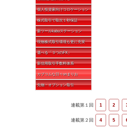
個人投資家向けコロケーション
株式取引で取次１秒保証
新ツールkabuステーション
現物株式取引環境も更に充実
選べる「３つのFX」
新信用取引手数料体系
カブコムな日々onまりお
先物・オプション取引
連載第１回
1
2
連載第２回
4
5