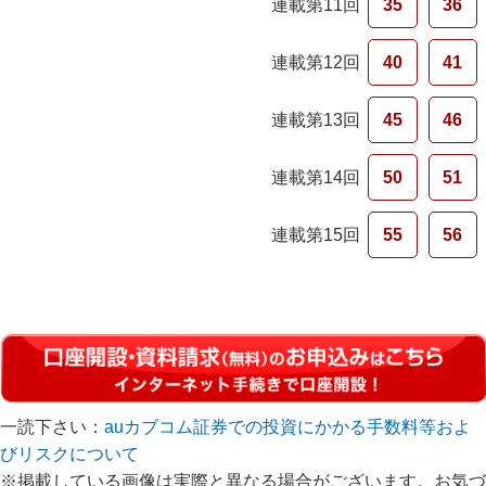
連載第11回
35
36
連載第12回
40
41
連載第13回
45
46
連載第14回
50
51
連載第15回
55
56
一読下さい：
auカブコム証券での投資にかかる手数料等およ
びリスクについて
※掲載している画像は実際と異なる場合がございます。お気づ