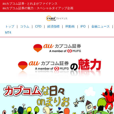
auカブコム証券 - とれまがファイナンス
auカブコム証券の魅力：スペシャルタイアップ企画
トップ
|
コラム
|
CFD
|
経済指標
|
IR動画
|
IPO
|
金融ニュース
|
MT4