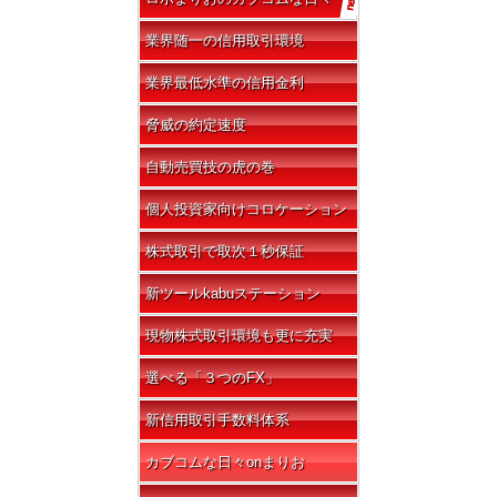
業界随一の信用取引環境
業界最低水準の信用金利
脅威の約定速度
自動売買技の虎の巻
個人投資家向けコロケーション
株式取引で取次１秒保証
新ツールkabuステーション
現物株式取引環境も更に充実
選べる「３つのFX」
新信用取引手数料体系
カブコムな日々onまりお