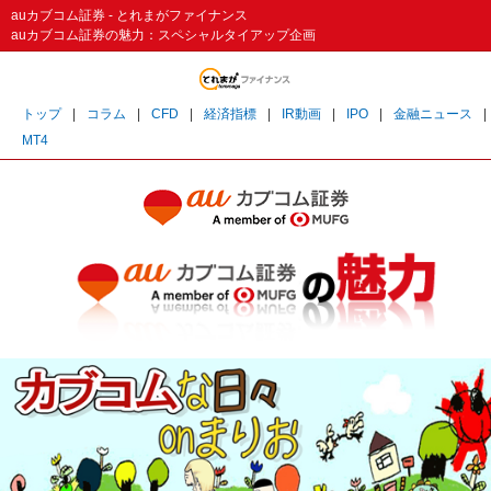
auカブコム証券 - とれまがファイナンス
auカブコム証券の魅力：スペシャルタイアップ企画
トップ
|
コラム
|
CFD
|
経済指標
|
IR動画
|
IPO
|
金融ニュース
|
MT4