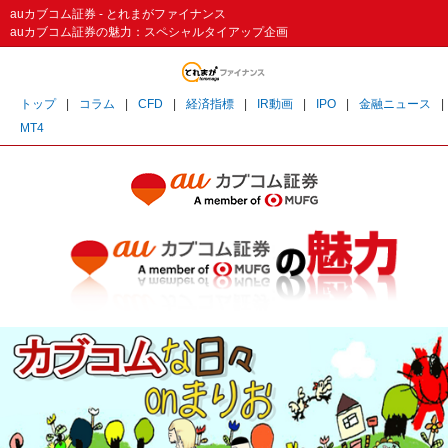
auカブコム証券 - とれまがファイナンス
auカブコム証券の魅力：スペシャルタイアップ企画
トップ
|
コラム
|
CFD
|
経済指標
|
IR動画
|
IPO
|
金融ニュース
|
MT4