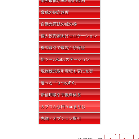
業界最低水準の信用金利
脅威の約定速度
自動売買技の虎の巻
個人投資家向けコロケーション
株式取引で取次１秒保証
新ツールkabuステーション
現物株式取引環境も更に充実
選べる「３つのFX」
新信用取引手数料体系
カブコムな日々onまりお
先物・オプション取引