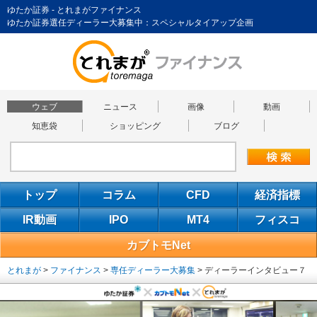
ゆたか証券 - とれまがファイナンス
ゆたか証券選任ディーラー大募集中：スペシャルタイアップ企画
ウェブ
ニュース
画像
動画
知恵袋
ショッピング
ブログ
トップ
コラム
CFD
経済指標
IR動画
IPO
MT4
フィスコ
カブトモNet
とれまが
>
ファイナンス
>
専任ディーラー大募集
>
ディーラーインタビュー７