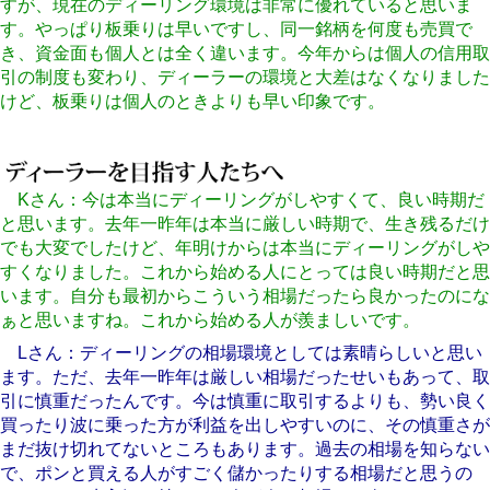
すが、現在のディーリング環境は非常に優れていると思いま
す。やっぱり板乗りは早いですし、同一銘柄を何度も売買で
き、資金面も個人とは全く違います。今年からは個人の信用取
引の制度も変わり、ディーラーの環境と大差はなくなりました
けど、板乗りは個人のときよりも早い印象です。
Kさん：今は本当にディーリングがしやすくて、良い時期だ
と思います。去年一昨年は本当に厳しい時期で、生き残るだけ
でも大変でしたけど、年明けからは本当にディーリングがしや
すくなりました。これから始める人にとっては良い時期だと思
います。自分も最初からこういう相場だったら良かったのにな
ぁと思いますね。これから始める人が羨ましいです。
Lさん：ディーリングの相場環境としては素晴らしいと思い
ます。ただ、去年一昨年は厳しい相場だったせいもあって、取
引に慎重だったんです。今は慎重に取引するよりも、勢い良く
買ったり波に乗った方が利益を出しやすいのに、その慎重さが
まだ抜け切れてないところもあります。過去の相場を知らない
で、ポンと買える人がすごく儲かったりする相場だと思うの