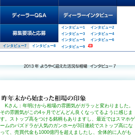
専任ディーラー募集中
社長インタビュー
室長インタビュー
インタビュー1
インタビュー2
ディーラーQ&A
ディーラーインタビュー
インタビュー3
インタビュー4
インタビュー5
インタビュー6
インタビュー7
インタビュー8
インタビュー9
募集要項と応募
学生向け新卒採用
Kさん：年明けから相場の雰囲気がガラッと変わりました。
その雰囲気がこの4ヶ月でどんどん良くなってるように感じま
す。ストップ高をつける銘柄もありますし、最近ではスマホゲ
ームのパズドラが人気のガンホーが3日連続でストップ高にな
って、売買代金も1000億円を超えましたし、全体的に人がも