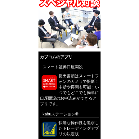
カブコムのアプリ
スマート証券口座開設
提出書類はスマートフ
ォンのカメラで撮影！
中断や再開も可能！い
つでもどこでも簡単に
口座開設のお申込みができるア
プリです。
kabuステーション®
快適な操作性を追求し
たトレーディングアプ
リの決定版