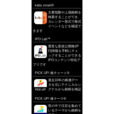
kabu smart®
主要指数や上場銘柄を
検索することができ、
カレンダー形式で株式
イベントなどを確認で
きます
IPO Lab™
豊富な新規公開株(IP
O)情報を手軽にチェ
ックすることができる
IPOコンテンツ特化ア
プリです
PICK UP! 株チャート®
過去10年の株価デー
タを元にテクニカルシ
グナルから銘柄を検証
PICK UP! 株テーマ®
世の中で注目を集めて
いるテーマから銘柄を