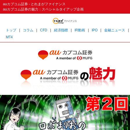
auカブコム証券 - とれまがファイナンス
auカブコム証券の魅力：スペシャルタイアップ企画
トップ
|
コラム
|
CFD
|
経済指標
|
IR動画
|
IPO
|
金融ニュース
|
MT4