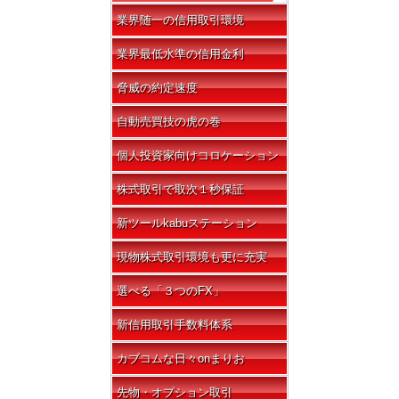
業界随一の信用取引環境
業界最低水準の信用金利
脅威の約定速度
自動売買技の虎の巻
個人投資家向けコロケーション
株式取引で取次１秒保証
新ツールkabuステーション
現物株式取引環境も更に充実
選べる「３つのFX」
新信用取引手数料体系
カブコムな日々onまりお
先物・オプション取引