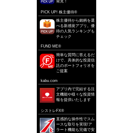
発見！
PICK UP! 株主優待®
株主優待から銘柄を選
べる新感覚アプリ。優
待の人気ランキングも
チェック
FUND ME®
簡単な質問に答えるだ
けで、具体的な投資信
託のポートフォリオを
ご提案
kabu.com
アプリ内で完結する注
文機能や様々な投資情
報を提供いたします
シストレFX®
直感的な操作性でスム
ースな取引を実現!ア
ラート機能も完備で安