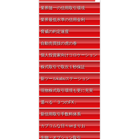
業界随一の信用取引環境
業界最低水準の信用金利
脅威の約定速度
自動売買技の虎の巻
個人投資家向けコロケーション
株式取引で取次１秒保証
新ツールkabuステーション
現物株式取引環境も更に充実
選べる「３つのFX」
新信用取引手数料体系
カブコムな日々onまりお
先物・オプション取引