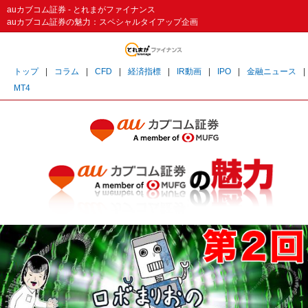
auカブコム証券 - とれまがファイナンス
auカブコム証券の魅力：スペシャルタイアップ企画
トップ
|
コラム
|
CFD
|
経済指標
|
IR動画
|
IPO
|
金融ニュース
|
MT4