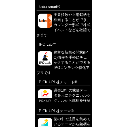
kabu smart®
主要指数や上場銘柄を
検索することができ、
カレンダー形式で株式
イベントなどを確認で
きます
IPO Lab™
豊富な新規公開株(IP
O)情報を手軽にチェ
ックすることができる
IPOコンテンツ特化ア
プリです
PICK UP! 株チャート®
過去10年の株価デー
タを元にテクニカルシ
グナルから銘柄を検証
PICK UP! 株テーマ®
世の中で注目を集めて
いるテーマから銘柄を