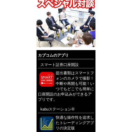
カブコムのアプリ
スマート証券口座開設
提出書類はスマートフ
ォンのカメラで撮影！
中断や再開も可能！い
つでもどこでも簡単に
口座開設のお申込みができるア
プリです。
kabuステーション®
快適な操作性を追求し
たトレーディングアプ
リの決定版