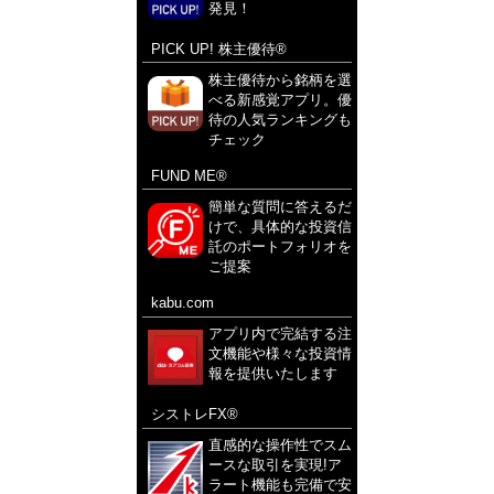
発見！
PICK UP! 株主優待®
株主優待から銘柄を選
べる新感覚アプリ。優
待の人気ランキングも
チェック
FUND ME®
簡単な質問に答えるだ
けで、具体的な投資信
託のポートフォリオを
ご提案
kabu.com
アプリ内で完結する注
文機能や様々な投資情
報を提供いたします
シストレFX®
直感的な操作性でスム
ースな取引を実現!ア
ラート機能も完備で安