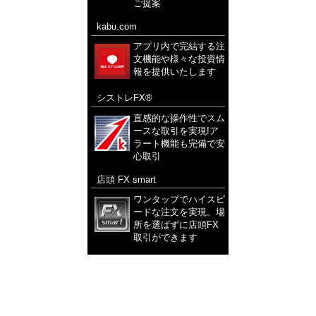
ご提案
kabu.com
アプリ内で完結する注
文機能や様々な投資情
報を提供いたします
シストレFX®
直感的な操作性でスム
ースな取引を実現!ア
ラート機能も完備で安
心取引
店頭 FX smart
ワンタップでハイスピ
ードな注文を実現。場
所を選ばずに店頭FX
取引ができます