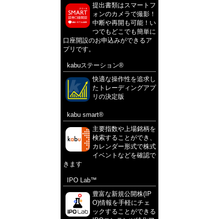
提出書類はスマートフ
ォンのカメラで撮影！
中断や再開も可能！い
つでもどこでも簡単に
口座開設のお申込みができるア
プリです。
kabuステーション®
快適な操作性を追求し
たトレーディングアプ
リの決定版
kabu smart®
主要指数や上場銘柄を
検索することができ、
カレンダー形式で株式
イベントなどを確認で
きます
IPO Lab™
豊富な新規公開株(IP
O)情報を手軽にチェ
ックすることができる