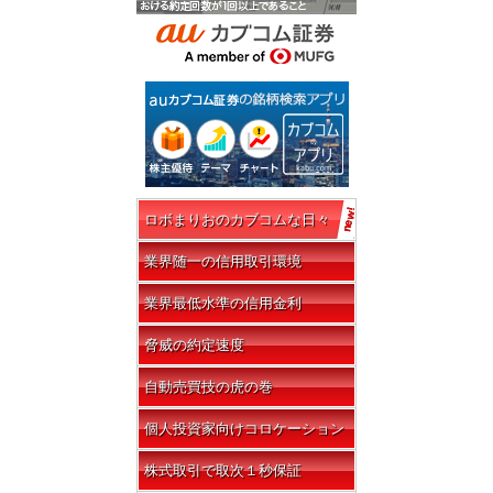
ロボまりおのカブコムな日々
業界随一の信用取引環境
業界最低水準の信用金利
脅威の約定速度
自動売買技の虎の巻
個人投資家向けコロケーション
株式取引で取次１秒保証