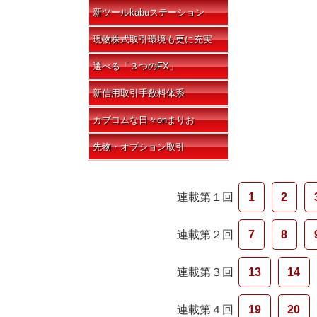
新ツールkabuステーション
現物株式取引環境も更に充実
選べる「３つのFX」
新信用取引手数料体系
カブコムな日々onまりお
先物・オプション取引
連載第１回
1
2
連載第２回
7
8
連載第３回
13
14
連載第４回
19
20