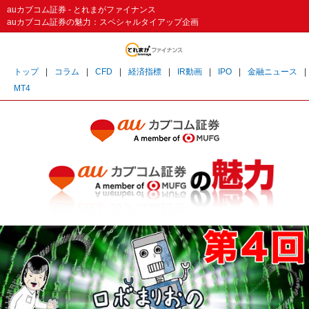
auカブコム証券 - とれまがファイナンス
auカブコム証券の魅力：スペシャルタイアップ企画
トップ
|
コラム
|
CFD
|
経済指標
|
IR動画
|
IPO
|
金融ニュース
|
MT4