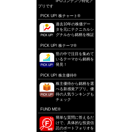
IPOコンテンツ特化ア
プリです
PICK UP! 株チャート®
過去10年の株価デー
タを元にテクニカルシ
グナルから銘柄を検証
PICK UP! 株テーマ®
世の中で注目を集めて
いるテーマから銘柄を
発見！
PICK UP! 株主優待®
株主優待から銘柄を選
べる新感覚アプリ。優
待の人気ランキングも
チェック
FUND ME®
簡単な質問に答えるだ
けで、具体的な投資信
託のポートフォリオを