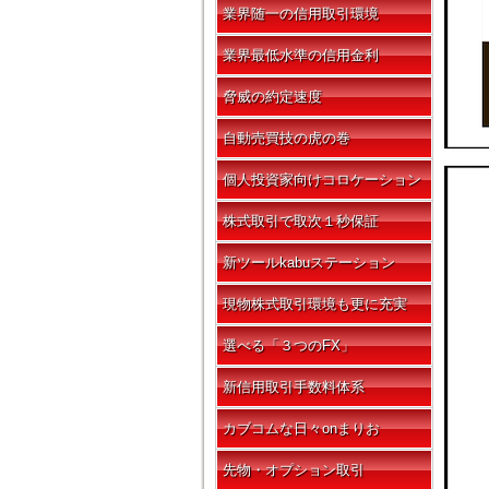
業界随一の信用取引環境
業界最低水準の信用金利
脅威の約定速度
自動売買技の虎の巻
個人投資家向けコロケーション
株式取引で取次１秒保証
新ツールkabuステーション
現物株式取引環境も更に充実
選べる「３つのFX」
新信用取引手数料体系
カブコムな日々onまりお
先物・オプション取引