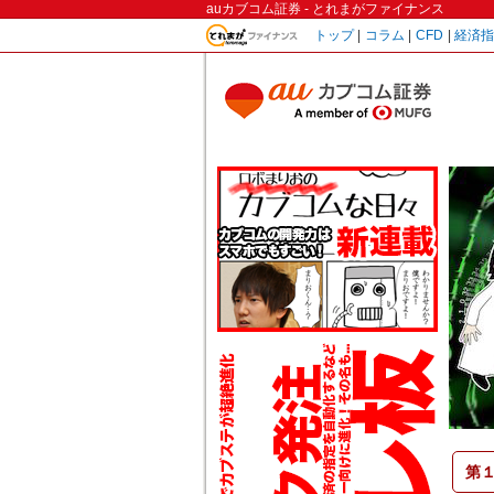
auカブコム証券 - とれまがファイナンス
トップ
|
コラム
|
CFD
|
経済
第