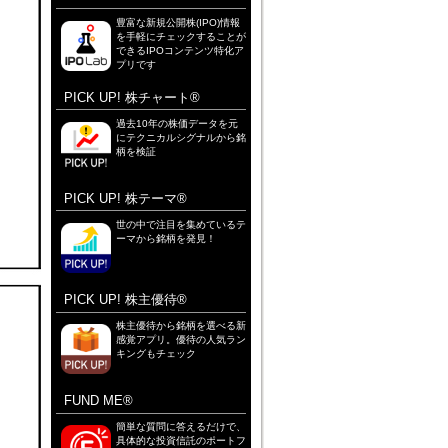
豊富な新規公開株(IPO)情報
を手軽にチェックすることが
できるIPOコンテンツ特化ア
プリです
PICK UP! 株チャート®
過去10年の株価データを元
にテクニカルシグナルから銘
柄を検証
PICK UP! 株テーマ®
世の中で注目を集めているテ
ーマから銘柄を発見！
PICK UP! 株主優待®
株主優待から銘柄を選べる新
感覚アプリ。優待の人気ラン
キングもチェック
FUND ME®
簡単な質問に答えるだけで、
具体的な投資信託のポートフ