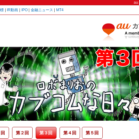
a
指標
|
IR動画
|
IPO
|
金融ニュース
|
MT4
１回
第２回
第３回
第４回
第５回