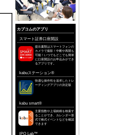
カブコムのアプリ
スマート証券口座開設
提出書類はスマートフォンの
カメラで撮影！中断や再開も
可能！いつでもどこでも簡単
に口座開設のお申込みができ
るアプリです。
kabuステーション®
快適な操作性を追求したトレ
ーディングアプリの決定版
kabu smart®
主要指数や上場銘柄を検索す
ることができ、カレンダー形
式で株式イベントなどを確認
できます
IPO Lab™