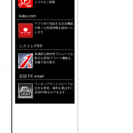
ォリオをご提案
kabu.com
アプリ内で完結する注文機能
や様々な投資情報を提供いた
します
シストレFX®
直感的な操作性でスムースな
取引を実現!アラート機能も
完備で安心取引
店頭 FX smart
ワンタップでハイスピードな
注文を実現。場所を選ばずに
店頭FX取引ができます