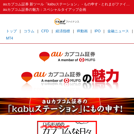
auカブコム証券 新ツール「kabuステーション」 - もの申す - とれまがファイナンス
auカブコム証券の魅力：スペシャルタイアップ企画
トップ
|
コラム
|
CFD
|
経済指標
|
IR動画
|
IPO
|
金融ニュース
|
MT4