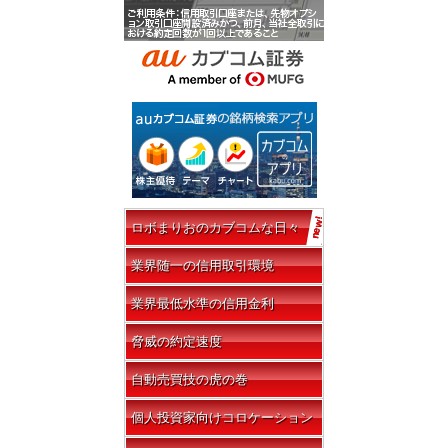
ロボまりおのカブコムな日々
業界随一の信用取引環境
業界最低水準の信用金利
脅威の約定速度
自動売買技の虎の巻
個人投資家向けコロケーション