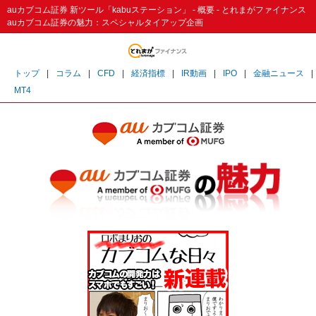
auカブコム証券 新ツール「kabuステーション」 - 概要 - とれまがファイナンス
auカブコム証券の魅力：スペシャルタイアップ企画
トップ
|
コラム
|
CFD
|
経済指標
|
IR動画
|
IPO
|
金融ニュース
|
MT4