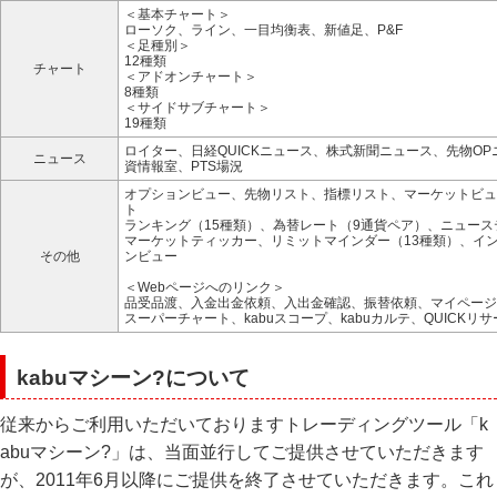
＜基本チャート＞
ローソク、ライン、一目均衡表、新値足、P&F
＜足種別＞
12種類
チャート
＜アドオンチャート＞
8種類
＜サイドサブチャート＞
19種類
ロイター、日経QUICKニュース、株式新聞ニュース、先物OP
ニュース
資情報室、PTS場況
オプションビュー、先物リスト、指標リスト、マーケットビュ
ト
ランキング（15種類）、為替レート（9通貨ペア）、ニュース
マーケットティッカー、リミットマインダー（13種類）、イ
その他
ンビュー
＜Webページへのリンク＞
品受品渡、入金出金依頼、入出金確認、振替依頼、マイページ
スーパーチャート、kabuスコープ、kabuカルテ、QUICKリ
kabuマシーン?について
従来からご利用いただいておりますトレーディングツール「k
abuマシーン?」は、当面並行してご提供させていただきます
が、2011年6月以降にご提供を終了させていただきます。これ