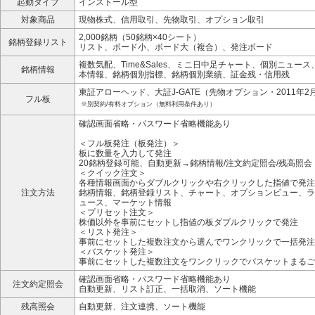
起動タイプ
インストール型
対象商品
現物株式、信用取引、先物取引、オプション取引
2,000銘柄（50銘柄×40シート）
銘柄登録リスト
リスト、ボード小、ボード大（複合）、発注ボード
複数気配、Time&Sales、ミニ日中足チャート、個別ニュー
銘柄情報
本情報、銘柄個別指標、銘柄個別業績、証金残・信用残
東証アローヘッド、大証J-GATE（先物オプション・2011年2
フル板
※別契約/有料オプション（無料利用条件あり）
確認画面省略・パスワード省略機能あり
＜フル板発注（板発注）＞
板に数量を入力して発注
20銘柄登録可能、自動更新→銘柄情報/注文約定照会/残高照会
＜クイック注文＞
各種情報画面からダブルクリックや右クリックした指値で発注
注文方法
銘柄情報、銘柄登録リスト、チャート、オプションビュー、ラ
ュース、マーケット情報
＜プリセット注文＞
株価以外を事前にセットし指値の板ダブルクリックで発注
＜リスト発注＞
事前にセットした複数注文から選んでワンクリックで一括発注
＜バスケット発注＞
事前にセットした複数注文をワンクリックでバスケットまるご
確認画面省略・パスワード省略機能あり
注文約定照会
自動更新、リスト訂正、一括取消、ソート機能
残高照会
自動更新、注文連携、ソート機能