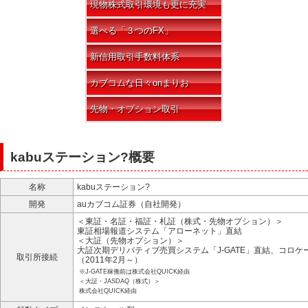
現物株式取引環境も更に充実
選べる「３つのFX」
新信用取引手数料体系
カブコムな日々onまりお
先物・オプション取引
kabuステーション?概要
名称
kabuステーション?
開発
auカブコム証券（自社開発）
＜東証・名証・福証・札証（株式・先物オプション）＞
東証相場報道システム「アローネット」直結
＜大証（先物オプション）＞
大証次期デリバティブ売買システム「J-GATE」直結、コロケ
取引所接続
（2011年2月～）
※J-GATE稼働前は株式会社QUICK経由
＜大証・JASDAQ（株式）＞
株式会社QUICK経由