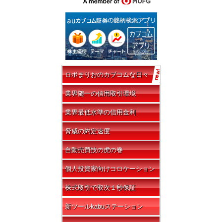
ロボまりおのカブコムな日々
業界随一の信用取引環境
業界最低水準の信用金利
脅威の約定速度
自動売買技の虎の巻
個人投資家向けコロケーション
株式取引で取次１秒保証
新ツールkabuステーション