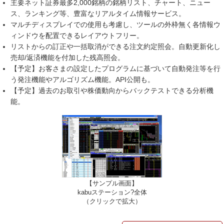
主要ネット証券最多2,000銘柄の銘柄リスト、チャート、ニュー
ス、ランキング等、豊富なリアルタイム情報サービス。
マルチディスプレイでの使用も考慮し、ツールの外枠無く各情報ウ
ィンドウを配置できるレイアウトフリー。
リストからの訂正や一括取消ができる注文約定照会。自動更新化し
売却/返済機能を付加した残高照会。
【予定】お客さまの設定したプログラムに基づいて自動発注等を行
う発注機能やアルゴリズム機能。API公開も。
【予定】過去のお取引や株価動向からバックテストできる分析機
能。
【サンプル画面】
kabuステーション?全体
（クリックで拡大）