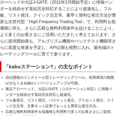
ローヘッドや大証J-GATE（2011年2月開始予定）に情報ベン
ダーを経由せず直結完全対応することにより超速化し、フル
板、リスト発注、クイック注文等、素早く便利な発注方法が豊
富な次世代型「High Frequency Trading Tool」で、利用料も低
価格に抑え、さらに広範な無料利用条件を設けることにより、
より多くのお客さまにご活用いただきたく考えております。さ
らに提供開始後も、アルゴリズム機能やバックテスト機能等さ
らに高度な発展を予定し、API公開も視野に入れ、最先端のト
レーディングツールに育てて参ります。
「kabuステーション?」の主なポイント
自社開発のインストール型トレーディングツール。利用環境の制限
が少なくきめ細かいバージョンアップが可能。
東証アローヘッド、大証J-GATE（コロケーション対応）に情報ベ
ンダーを経由せず直結完全対応し超速化。
フル板発注、リスト発注、バスケット発注、プリセット発注、クイ
ック注文等、主要ネット証券でもっとも豊富な発注方法。
広範な無料利用条件＆低価格な利用料で多くのお客さまにご提供。