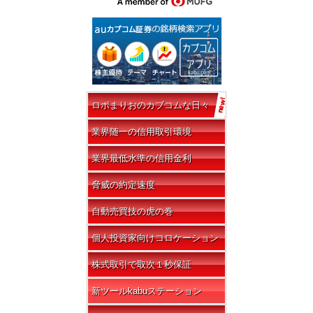
ロボまりおのカブコムな日々
業界随一の信用取引環境
業界最低水準の信用金利
脅威の約定速度
自動売買技の虎の巻
個人投資家向けコロケーション
株式取引で取次１秒保証
新ツールkabuステーション