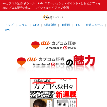
auカブコム証券 新ツール「kabuステーション」 - ポイント - とれまがファイナンス
auカブコム証券の魅力：スペシャルタイアップ企画
トップ
|
コラム
|
CFD
|
経済指標
|
IR動画
|
IPO
|
金融ニュース
|
MT4