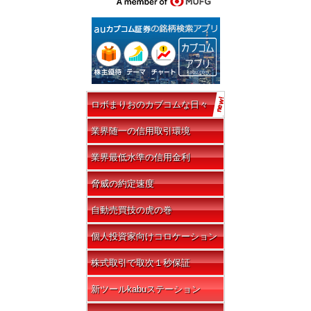
ロボまりおのカブコムな日々
業界随一の信用取引環境
業界最低水準の信用金利
脅威の約定速度
自動売買技の虎の巻
個人投資家向けコロケーション
株式取引で取次１秒保証
新ツールkabuステーション