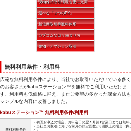
現物株式取引環境も更に充実
選べる「３つのFX」
新信用取引手数料体系
カブコムな日々onまりお
先物・オプション取引
無料利用条件・利用料
広範な無料利用条件により、当社でお取引いただいている多く
のお客さまがkabuステーション™を無料でご利用いただけま
す。利用料も低価格に抑え、またご要望の多かった課金方法も
シンプルな内容に改善しました。
kabuステーション™ 無料利用条件/利用料
・初回お申込の場合、お申込日の翌々月第1営業日までは無料
・当社全お取引における前月の約定回数が3回以上の場合（内
無料利用条件
く）。