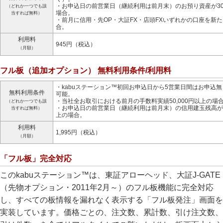
・お申込日の前営業日（継続利用は前月末）のお預り資産が30
（どれか一つでも該
場合。
当すれば無料）
・前月に信用・先OP・大証FX・店頭FXいずれかの口座を新
合。
利用料
945円（税込）
（月額）
フル板（追加オプション） 無料利用条件/利用料
・kabuステーション™初回お申込日から5営業日間はお申込
無料利用条件
可能。
・当社全お取引における前月の手数料実績50,000円以上の場
（どれか一つでも該
・お申込日の前営業日（継続利用は前月末）の信用建玉残高が1,
当すれば無料）
上の場合。
利用料
1,995円（税込）
（月額）
「フル板」完全対応
このkabuステーション™は、東証アローヘッド、大証J-GATE
（先物オプション・2011年2月～）のフル板機能に完全対応
し、すべての板情報を漏れなく表示する「フル板発注」画面を
実装しています。価格ごとの、注文数、累計数、引け注文数、