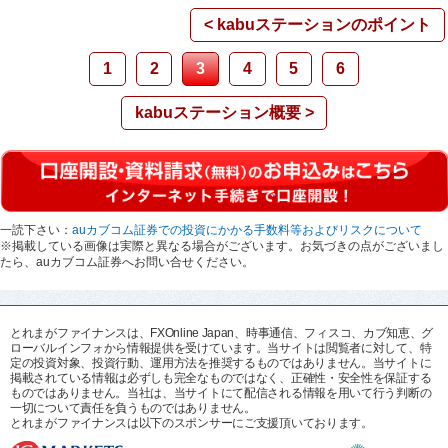
< kabuステーションのポイント
1
2
3
4
5
6
kabuステーション概要 >
一読下さい：
auカブコム証券での投資にかかる手数料等およびリスクについて
※掲載している画像は実際と異なる場合がございます。お気づきの点がございまし
たら、auカブコム証券へお問い合せください。
とれまがファイナンスは、FXOnline Japan、時事通信、フィスコ、カブ知恵、グ
ローバルインフォから情報提供を受けています。当サイトは閲覧者に対して、特
定の投資対象、投資行動、運用方法を推奨するものではありません。当サイトに
掲載されている情報は必ずしも完全なものではなく、正確性・安全性を保証する
ものではありません。当社は、当サイトにて配信される情報を用いて行う判断の
一切について責任を負うものではありません。
とれまがファイナンスは以下のスポンサーにご支援頂いております。