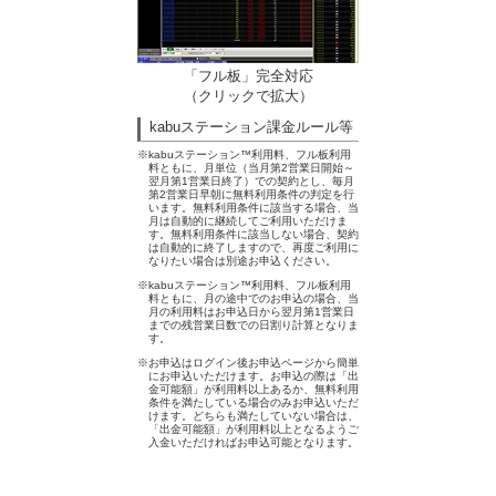
「フル板」完全対応
（クリックで拡大）
kabuステーション課金ルール等
※kabuステーション™利用料、フル板利用
料ともに、月単位（当月第2営業日開始～
翌月第1営業日終了）での契約とし、毎月
第2営業日早朝に無料利用条件の判定を行
います。無料利用条件に該当する場合、当
月は自動的に継続してご利用いただけま
す。無料利用条件に該当しない場合、契約
は自動的に終了しますので、再度ご利用に
なりたい場合は別途お申込ください。
※kabuステーション™利用料、フル板利用
料ともに、月の途中でのお申込の場合、当
月の利用料はお申込日から翌月第1営業日
までの残営業日数での日割り計算となりま
す。
※お申込はログイン後お申込ページから簡単
にお申込いただけます。お申込の際は「出
金可能額」が利用料以上あるか、無料利用
条件を満たしている場合のみお申込いただ
けます。どちらも満たしていない場合は、
「出金可能額」が利用料以上となるようご
入金いただければお申込可能となります。