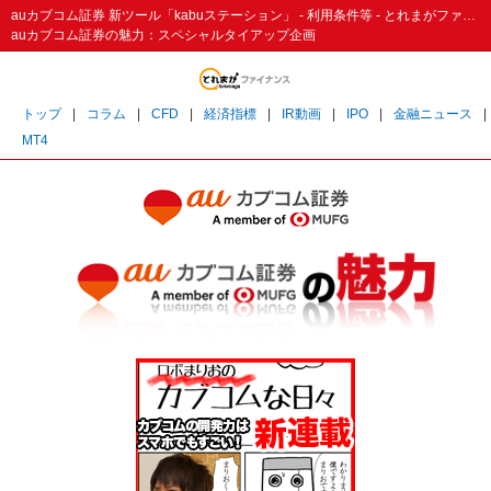
auカブコム証券 新ツール「kabuステーション」 - 利用条件等 - とれまがファイナンス
auカブコム証券の魅力：スペシャルタイアップ企画
トップ
|
コラム
|
CFD
|
経済指標
|
IR動画
|
IPO
|
金融ニュース
|
MT4