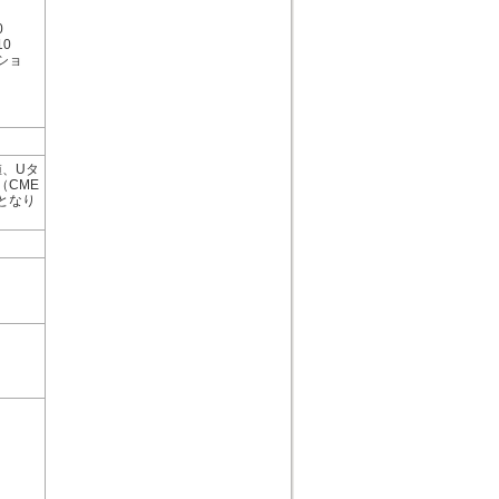
0
10
ショ
、Uタ
CME
となり