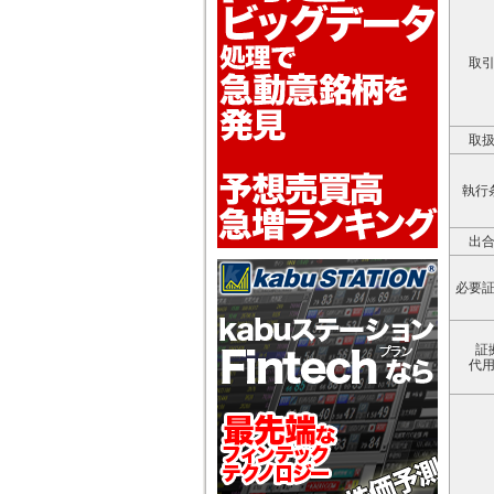
取
取
執行
出
必要
証
代