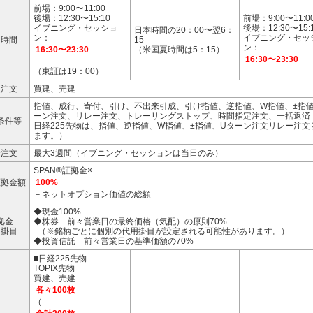
前場：9:00〜11:00
後場：12:30〜15:10
前場：9:00〜11:0
イブニング・セッショ
後場：12:30〜15:
日本時間の20：00〜翌6：
ン：
イブニング・セッ
引時間
15
ン：
16:30〜23:30
（米国夏時間は5：15）
16:30〜23:30
（東証は19：00）
扱注文
買建、売建
指値、成行、寄付、引け、不出来引成、引け指値、逆指値、W指値、±指値
ーン注文、リレー注文、トレーリングストップ、時間指定注文、一括返済（
条件等
日経225先物は、指値、逆指値、W指値、±指値、Uターン注文リレー注文
ます。）
合注文
最大3週間（イブニング・セッションは当日のみ）
SPAN®証拠金×
証拠金額
100%
－ネットオプション価値の総額
◆現金100%
拠金
◆株券 前々営業日の最終価格（気配）の原則70%
用掛目
（※銘柄ごとに個別の代用掛目が設定される可能性があります。）
◆投資信託 前々営業日の基準価額の70%
■日経225先物
TOPIX先物
買建、売建
各々100枚
（