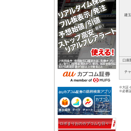
建
口座
チ
※大証イ
※必要証
ロボまりおのカブコムな日々