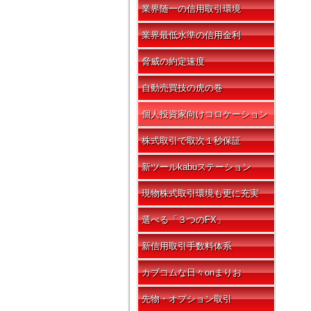
業界随一の信用取引環境
業界最低水準の信用金利
脅威の約定速度
自動売買技の虎の巻
個人投資家向けコロケーション
株式取引で取次１秒保証
新ツールkabuステーション
現物株式取引環境も更に充実
選べる「３つのFX」
新信用取引手数料体系
カブコムな日々onまりお
先物・オプション取引