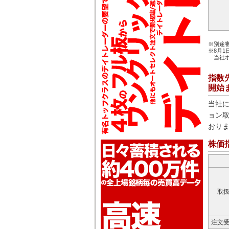
※別途
※8月
当社
指数
開始
当社
ョン取
おり
株価
取
注文