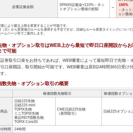
SPAN®証拠金×110%－ネッ
100%
必要証拠金額
→
トオプション価値の総額
－ネット
ョン価値
審査により建玉上限を変更することが可能です。
1日（日）から変更後のルールを適用する予定ですが、詳細なルール変更タイミングについて
ホームページ等でご案内します。
先物・オプション取引はWEB上から最短で即日口座開設からお
まで可能
に証券取引口座をお持ちであれば、WEB審査によって最短即日で先物・
引口座開設、取引開始が可能です。WEB審査は原則24時間365日受け
ます。
指数先物・オプション取引の概要
株価指数先物取引
株価指数オプショ
日経225先物
日経225 mini
TOPIX先物
CME日経225先物
扱商品
日経225オプショ
ミニTOPIX先物
（夜間取引）
東証REIT指数先物
TOPIX Core30
受付時間
24時間