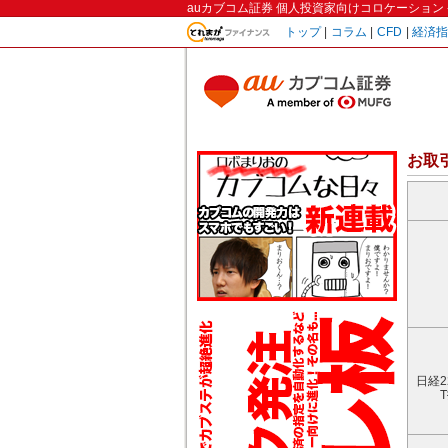
auカブコム証券 個人投資家向けコロケーション 
トップ
|
コラム
|
CFD
|
経済
お取
日経2