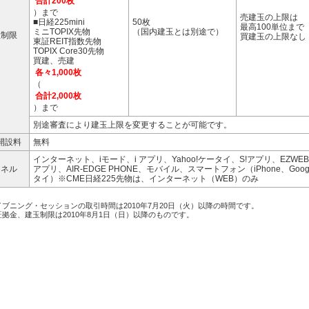
合計200枚
）まで
売建玉の上限は
■日経225mini
50枚
最高100単位まで
ミニTOPIX先物
（国内建玉とは別途で）
玉制限
買建玉の上限なし
東証REIT指数先物
TOPIX Core30先物
買建、売建
各々1,000枚
（
合計2,000枚
）まで
別途審査により建玉上限を変更することが可能です。
開設料
無料
インターネット、iモード、i アプリ、Yahoo!ケータイ、S!アプリ、EZWEB
ャネル
アプリ、AIR-EDGE PHONE、モバイル、スマートフォン（iPhone、Goog
タイ）※CME日経225先物は、インターネット（WEB）のみ
ブニング・セッションの取引時間は2010年7月20日（火）以降の時間です。
拠金、建玉制限は2010年8月1日（日）以降のものです。