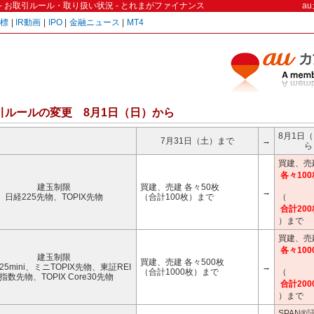
- お取引ルール・取り扱い状況 - とれまがファイナンス
a
指標
|
IR動画
|
IPO
|
金融ニュース
|
MT4
引ルールの変更 8月1日（日）から
8月1日
7月31日（土）まで
→
ら
買建、売
各々100
建玉制限
買建、売建 各々50枚
→
日経225先物、TOPIX先物
（合計100枚）まで
（
合計200
）まで
買建、売
各々100
建玉制限
買建、売建 各々500枚
25mini、ミニTOPIX先物、東証REI
→
（合計1000枚）まで
（
T指数先物、TOPIX Core30先物
合計200
）まで
SPAN®