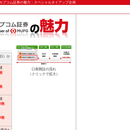
uカブコム証券の魅力：スペシャルタイアップ企画
（日）か
建
口座開設の流れ
枚
（クリックで拡大）
枚
建
0枚
0枚
証拠金×