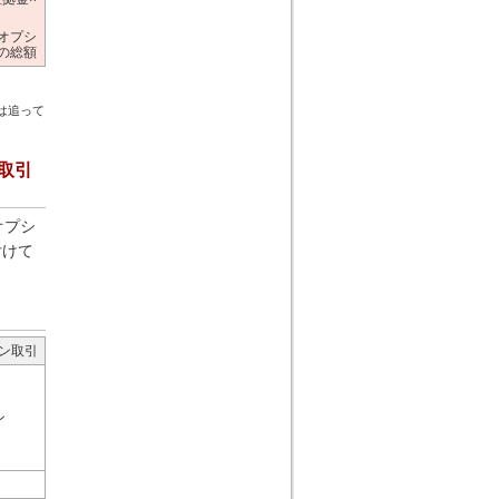
オプシ
の総額
は追って
取引
オプシ
付けて
ン取引
ン