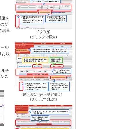
口座を
いのが
て裁量
注文取消
（クリックで拡大）
ツール
りお取
ナルチ
りシス
建玉照会（建玉指定決済）
（クリックで拡大）