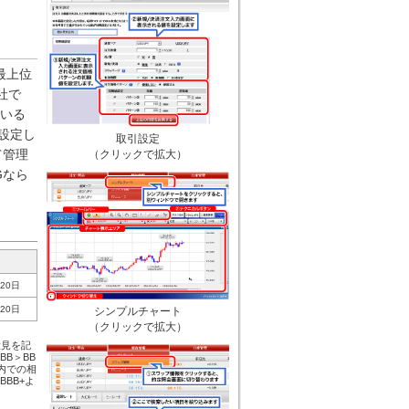
最上位
社で
ている
設定し
取引設定
て管理
（クリックで拡大）
Gなら
月20日
月20日
シンプルチャート
（クリックで拡大）
意見を記
B＞BB
級内での相
BBB+よ