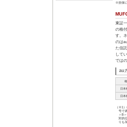
※担保
MU
東証一
の格
す。ネ
のはa
た信
してい
では
a
日本
日本
（※1
号で表
＞B＞
対的位
りも