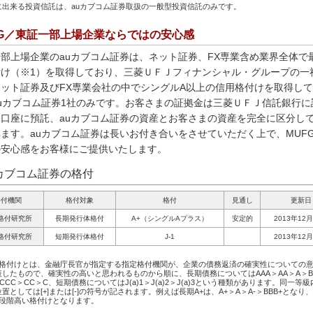
に出来る投資信託は、auカブコム証券取扱の一般型投資信託のみです。
FG／東証一部上場企業ならではの安心感
部上場企業のauカブコム証券は、ネット証券、FX専業含め業界全体で
付け（※1）を取得しており、三菱ＵＦＪフィナンシャル・グループの一
ット証券及びFX専業会社の中でシングルA以上の信用格付けを取得し
uカブコム証券1社のみです。お客さまの証拠金は三菱ＵＦＪ信託銀行に
託口座に預託、auカブコム証券の資産とお客さまの資産を完全に区分し
ます。auカブコム証券は長いお付き合いをさせていただく上で、MUF
の安心感をお客様にご提供いたします。
uカブコム証券の格付
格付機関
格付対象
格付
見通し
更新日
格付研究所
長期発行体格付
A+（シングルAプラス）
安定的
2013年12
格付研究所
短期発行体格付
J-1
2013年12
）格付けとは、金融庁長官が指定する指定格付機関が、企業の債務返済の確実性についての
したもので、確実性の高いと思われるものから順に、長期債務についてはAAA＞AA＞A＞BB
CCC＞CC＞C、短期債務についてはJ(a)1＞J(a)2＞J(a)3という種類があります。同一等
置としては[+]または[-]の符号が記されます。例えば長期A+は、A+＞A＞A-＞BBB+となり、
3段階高い格付けとなります。