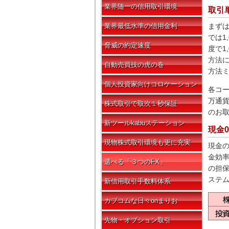
業界随一の信用取引環境
取引
業界最低水準の信用金利
まず
では1
脅威の約定速度
度で1
方法
自動売買技の虎の巻
方法
個人投資家向けコロケーション
各コー
万通貨
株式取引で取次１秒保証
のお
新ツールkabuステーション
現金
現物株式取引環境も更に充実
現金
金効
選べる「３つのFX」
の担
ステ
新信用取引手数料体系
カブコムな日々onまりお
先物・オプション取引