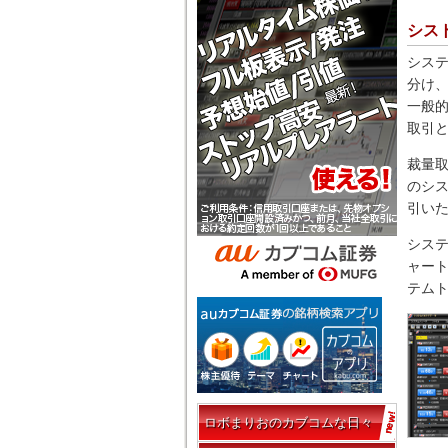
シス
シス
分け
一般的
取引
裁量取
のシス
引い
シス
ャー
テム
ロボまりおのカブコムな日々