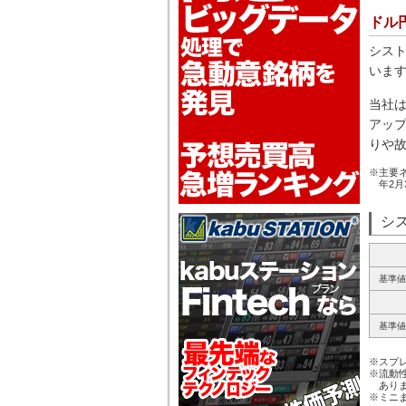
ドル
シス
いま
当社
アッ
りや
※主要ネ
年2月
シ
基準値
基準値
※スプレ
※流動
あり
※ミニ