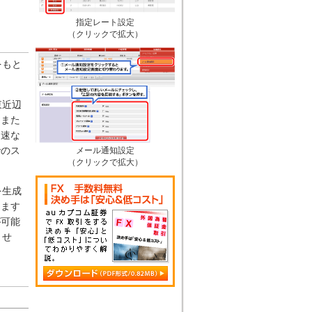
指定レート設定
（クリックで拡大）
をもと
東近辺
もまた
高速な
でのス
メール通知設定
（クリックで拡大）
を生成
ります
が可能
ませ