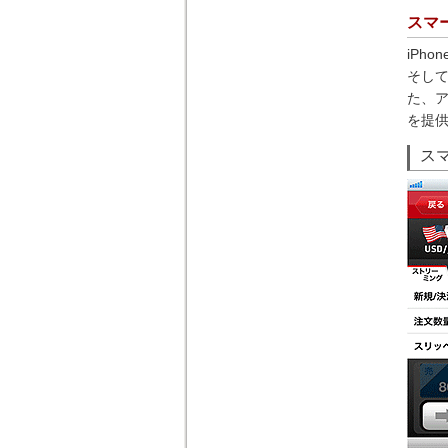
スマー
iPh
そし
た、
を提
ス