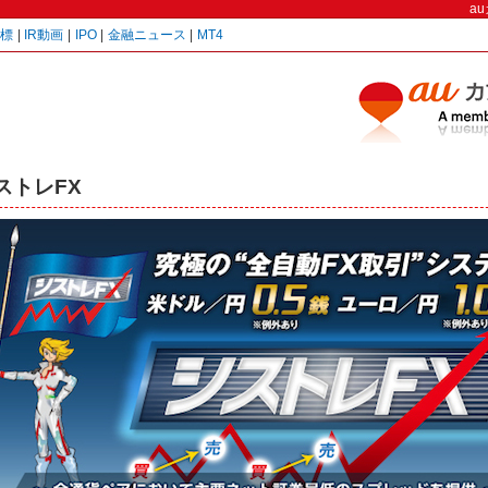
a
指標
|
IR動画
|
IPO
|
金融ニュース
|
MT4
ストレFX