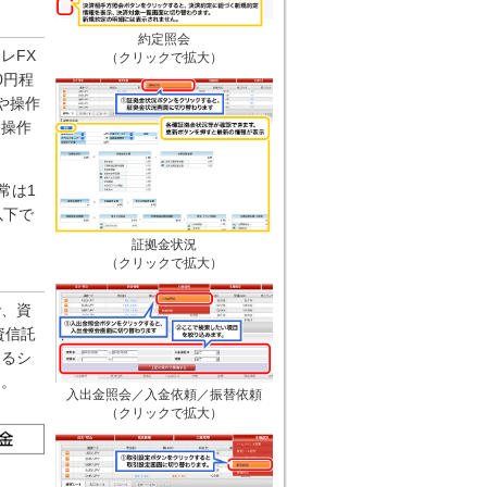
約定照会
レFX
（クリックで拡大）
0円程
や操作
、操作
常は1
以下で
証拠金状況
（クリックで拡大）
で、資
資信託
するシ
す。
入出金照会／入金依頼／振替依頼
（クリックで拡大）