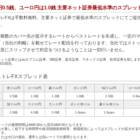
円0.5銭、ユーロ円は1.0銭 主要ネット証券最低水準のスプレッ
トレFXは手数料無料、主要ネット証券で最低水準のスプレッドにてご提
す。
は複数のカバー先が提示するレートからベストレートを生成し、一定の
プ（当社の利幅）を載せてレート配信を行っております。当社ではスト
故意にスリップさせて約定をつけるようなことは一切行いません。
ット証券とはauカブコム証券、SBI証券、楽天証券、マネックス証券、松井証券を指します。
3日現在。
ストレFXスプレッド表
米ドル/円
ユーロ/円
豪ドル/円
ポンド/円
NZドル/円
ユーロ/
0.5銭
1.0銭
1.2銭
1.8銭
2.2銭
0.8p
加ドル/円
スイス/円
ランド/円
ポンド/米ドル
豪ドル/米ドル
2.8銭
4.0銭
3.0銭
1.8pips
1.8pips
ッドの適用時間はAM9:00から翌日AM4:00となります。
性が著しく低下する時間帯や経済指標発表時等、相場状況によってはスプレッドが拡大する
ます。
または大口の場合、通常とは別レートでの適用となります。