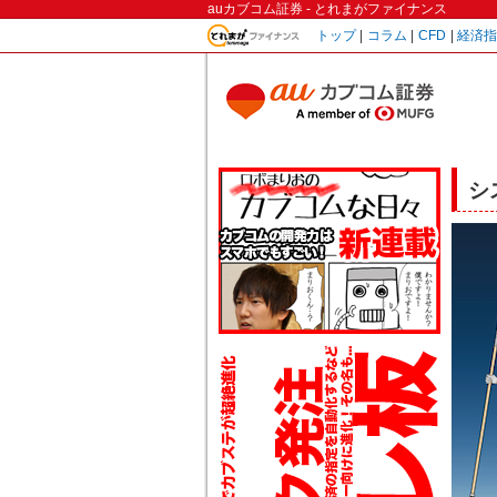
auカブコム証券 - とれまがファイナンス
トップ
|
コラム
|
CFD
|
経済
シ