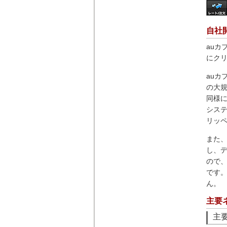
自社
au
にク
au
の大
同様
シス
リッ
また
し、
ので
です
ん。
主要
主