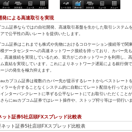
開発による高速取引を実現
カブコム証券ならではの自社開発、高速取引基盤を生かした取引システム
リアで公平性の高いレートを提供いたします。
カブコム証券はこれまでも株式や先物におけるコロケーション接続等で関
規模データセンターへの高速ネットワーク接続を持っており、カバー先
に、高速接続を実現しているため、双方がこのネットワークを利用し、
テム直結を実現しています。これによりネットワーク遅延による銀行側
ページの発生を極力抑えます。
、auカブコム証券は複数のカバー先が提示するレートからベストレート
ディラーを介することなくシステム的に自動にてレート配信を行ってお
、インターバンクレートに準ずる公平なレートにてお取引いただくこと
。さらにauカブコム証券ではレート操作や、ストップ狩り等は一切行い
ネット証券5社店頭FXスプレッド比較表
要ネット証券5社店頭FXスプレッド比較表