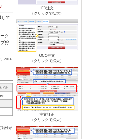
ド
IFD注文
（クリックで拡大）
供して
マーク
ップ狩
OCO注文
2014
（クリックで拡大）
米ドル
ips
注文訂正
（クリックで拡大）
可能性が