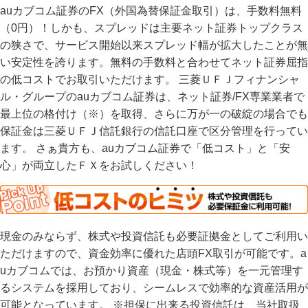
auカブコム証券のFX（外国為替保証金取引）は、手数料無料
（0円）！しかも、スプレッドは主要ネット証券トップクラス
の狭さで、サービス開始以来スプレッド幅が拡大したことが無
い安定性を誇ります。無料の手数料と合わせてネット証券屈指
の低コストでお取引いただけます。 三菱ＵＦＪフィナンシャ
ル・グループのauカブコム証券は、ネット証券/FX専業業者で
最上位の格付け（※）を取得、さらに万が一の破綻の場合でも
保証金は三菱ＵＦＪ信託銀行の信託口座で区分管理を行ってい
ます。 さぁ貴方も、auカブコム証券で「低コスト」と「安
心」が両立したＦＸをお試しください！
現金のみならず、株式や投資信託も必要証拠金としてご利用い
ただけますので、資金効率に優れた店頭FX取引が可能です。a
uカブコムでは、お預かり資産（現金・株式等）を一元管理す
るシステムを採用しており、シームレスで効率的な資産活用が
可能となっています。 ※担保に出来る投資信託は、当社取扱