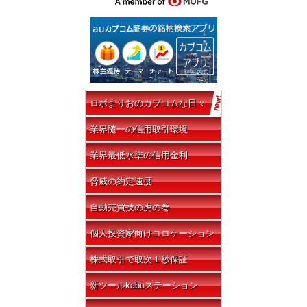
ロボまりおのカブコムな日々
業界随一の信用取引環境
業界最低水準の信用金利
脅威の約定速度
自動売買技の虎の巻
個人投資家向けコロケーション
株式取引で取次１秒保証
新ツールkabuステーション