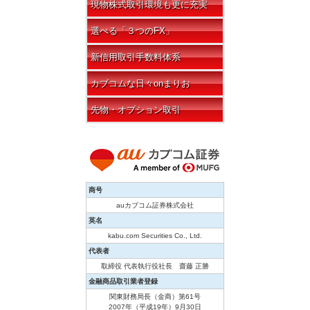
現物株式取引環境も更に充実
選べる「３つのFX」
新信用取引手数料体系
カブコムな日々onまりお
先物・オプション取引
商号
auカブコム証券株式会社
英名
kabu.com Securities Co., Ltd.
代表者
取締役 代表執行役社長 齋藤 正勝
金融商品取引業者登録
関東財務局長（金商）第61号
2007年（平成19年）9月30日