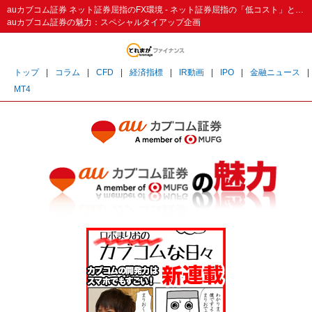
auカブコム証券 ネット証券屈指のFX環境 - ネット証券屈指の「低コスト」と「安心」 - とれまがファイナンス
auカブコム証券の魅力：スペシャルタイアップ企画
トップ
|
コラム
|
CFD
|
経済指標
|
IR動画
|
IPO
|
金融ニュース
|
MT4