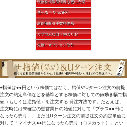
現物株式取引環境も更に充実
選べる「３つのFX」
新信用取引手数料体系
カブコムな日々onまりお
先物・オプション取引
±指値は●●円という株価ではなく、始値やUターン注文の前提
注文の約定単価などを基準とする株価に対しての値動き幅で指
値（もしくは逆指値）を注文する 発注方法です。たとえば、
注文時には未確定の翌営業日の始値に対して「プラス●●円に
なったら売り」、またはUターン注文の前提注文の約定単価に
対して「マイナス●●円になったら売り（ロスカット）」とい