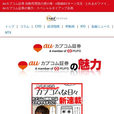
auカブコム証券 自動売買技の虎の巻 - ±指値&Uターン注文 - とれまがファイナンス
auカブコム証券の魅力：スペシャルタイアップ企画
トップ
|
コラム
|
CFD
|
経済指標
|
IR動画
|
IPO
|
金融ニュース
|
MT4