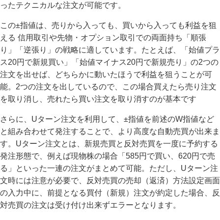
ったテクニカルな注文が可能です。
この±指値は、売りから入っても、買いから入っても利益を狙
える 信用取引や先物・オプション取引での両面持ち「順張
り」「逆張り」の戦略に適しています。たとえば、「始値プラ
ス20円で新規買い」「始値マイナス20円で新規売り」の2つの
注文を出せば、どちらかに動いたほうで利益を狙うことが可
能。2つの注文を出しているので、この場合買えたら売り注文
を取り消し、売れたら買い注文を取り消すのが基本です
さらに、Uターン注文を利用して、±指値を前述のW指値など
と組み合わせて発注することで、より高度な自動売買が出来ま
す。Uターン注文とは、新規売買と反対売買を一度に予約する
発注形態で、例えば現物株の場合「585円で買い、620円で売
る」といった一連の注文がまとめて可能。ただし、Uターン注
文時には注意が必要で、反対売買の売却（返済）方法設定画面
の入力中に、前提となる買付（新規）注文が約定した場合、反
対売買の注文は受け付け出来ずエラーとなります。