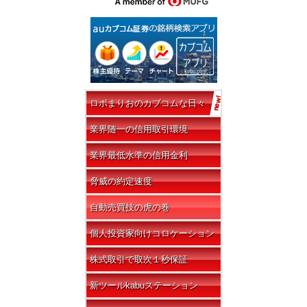
ロボまりおのカブコムな日々
業界随一の信用取引環境
業界最低水準の信用金利
脅威の約定速度
自動売買技の虎の巻
個人投資家向けコロケーション
株式取引で取次１秒保証
新ツールkabuステーション