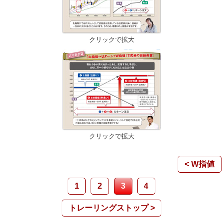
クリックで拡大
クリックで拡大
< W指値
1
2
3
4
トレーリングストップ >