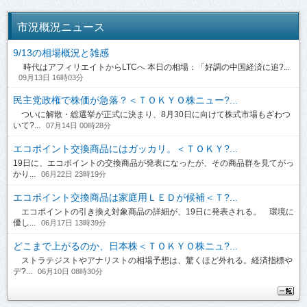
市況概況ニュース
9/13の相場概況と雑感
時代はアフィリエイトからLTCへ 本日の相場：「好調の中国経済に追?...
09月13日 16時03分
民主党政権で株価が急落？＜ＴＯＫＹＯ株ニュー?...
ついに解散・総選挙が正式に決まり、8月30日に向けて株式市場もざわつ
いて?...
07月14日 00時28分
エコポイント交換商品にはガッカリ。＜ＴＯＫＹ?...
19日に、エコポイントの交換商品が発表になったが、その商品群を見てがっ
かり...
06月22日 23時19分
エコポイント交換商品は家庭用ＬＥＤが候補＜Ｔ?...
エコポイントの引き換え対象商品の詳細が、19日に発表される。 環境に
優し...
06月17日 13時39分
どこまで上がるのか、日本株＜ＴＯＫＹＯ株ニュ?...
ストラテジストやアナリストの相場予想は、驚くほど外れる。経済指標や
デ?...
06月10日 08時30分