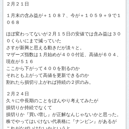
２月２１日
１月末の含み益が＋１０８７、今が＋１０５９＋９で１
０６８
ほぼ変わってないが２月１５日の安値では含み益は３０
０くらいにまで減っていた
さすが新興と思える動きだが淡々と。
マザーズ指数は１月始めが４００付近、高値が６０４、
現在が５１６
ここから下がって４００を割るのか
それとも上がって高値を更新できるのか
割れたら損切り上がれば持続の２択のみ。
２月２４日
久々に中長期のことをぼんやり考えてみたが
損切りか持続でなくて
損切りか『買い増し』が正解なんじゃないかと思った。
株でやってはいけない代表格に『ナンピン』があるが
これがなぜいけないかというと