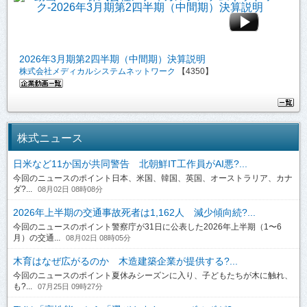
2026年3月期第2四半期（中間期）決算説明
株式会社メディカルシステムネットワーク
【4350】
株式ニュース
日米など11か国が共同警告 北朝鮮IT工作員がAI悪?...
今回のニュースのポイント日本、米国、韓国、英国、オーストラリア、カナ
ダ?...
08月02日 08時08分
2026年上半期の交通事故死者は1,162人 減少傾向続?...
今回のニュースのポイント警察庁が31日に公表した2026年上半期（1〜6
月）の交通...
08月02日 08時05分
木育はなぜ広がるのか 木造建築企業が提供する?...
今回のニュースのポイント夏休みシーズンに入り、子どもたちが木に触れ、
も?...
07月25日 09時27分