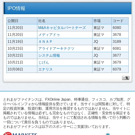
IPO情報
公開日
社名
市場
コード
11月20日
M&Aキャピタルパートナーズ
東証マ
6080
11月20日
メディアドゥ
東証マ
3678
11月19日
ＡＮＡＰ
JQ
3189
10月23日
アライドアーキテクツ
東証マ
6081
10月22日
システム情報
JQ
3677
10月21日
じげん
東証マ
3679
10月08日
エナリス
東証マ
6079
とれまがファイナンスは、FXOnline Japan、時事通信、フィスコ、カブ知恵、グ
ローバルインフォから情報提供を受けています。当サイトは閲覧者に対して、特
定の投資対象、投資行動、運用方法を推奨するものではありません。当サイトに
掲載されている情報は必ずしも完全なものではなく、正確性・安全性を保証する
ものではありません。当社は、当サイトにて配信される情報を用いて行う判断の
一切について責任を負うものではありません。
とれまがファイナンスは以下のスポンサーにご支援頂いております。