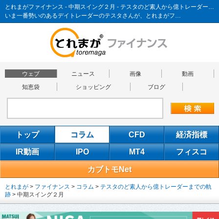
とれまがファイナンス - 中期スイング２月 - テスタのど素人から億トレーダーまでの軌跡
いま一番勢いのあるデイトレーダーのテスタさんが、とれまがフ…
ウェブ
ニュース
画像
動画
知恵袋
ショッピング
ブログ
トップ
コラム
CFD
経済指標
IR動画
IPO
MT4
フィスコ
カブトモNet
とれまが
>
ファイナンス
>
コラム
>
テスタのど素人から億トレーダーまでの軌
跡
>
中期スイング２月