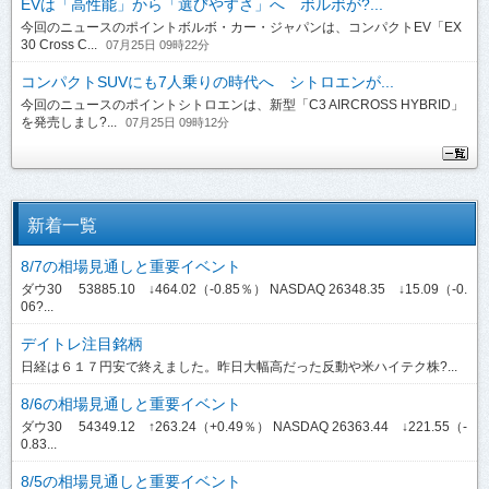
EVは「高性能」から「選びやすさ」へ ボルボが?...
今回のニュースのポイントボルボ・カー・ジャパンは、コンパクトEV「EX
30 Cross C...
07月25日 09時22分
コンパクトSUVにも7人乗りの時代へ シトロエンが...
今回のニュースのポイントシトロエンは、新型「C3 AIRCROSS HYBRID」
を発売しまし?...
07月25日 09時12分
新着一覧
8/7の相場見通しと重要イベント
ダウ30 53885.10 ↓464.02（-0.85％） NASDAQ 26348.35 ↓15.09（-0.
06?...
デイトレ注目銘柄
日経は６１７円安で終えました。昨日大幅高だった反動や米ハイテク株?...
8/6の相場見通しと重要イベント
ダウ30 54349.12 ↑263.24（+0.49％） NASDAQ 26363.44 ↓221.55（-
0.83...
8/5の相場見通しと重要イベント