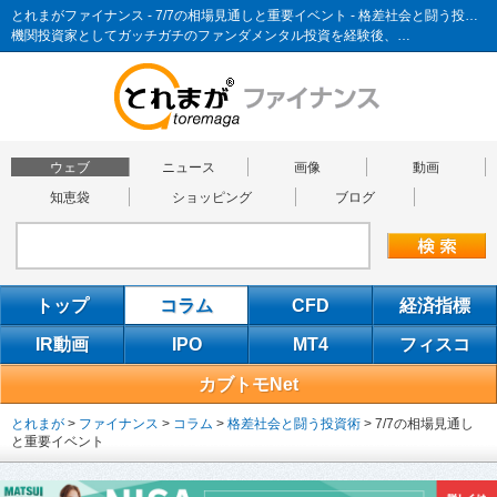
とれまがファイナンス - 7/7の相場見通しと重要イベント - 格差社会と闘う投資術
機関投資家としてガッチガチのファンダメンタル投資を経験後、…
ウェブ
ニュース
画像
動画
知恵袋
ショッピング
ブログ
トップ
コラム
CFD
経済指標
IR動画
IPO
MT4
フィスコ
カブトモNet
とれまが
>
ファイナンス
>
コラム
>
格差社会と闘う投資術
>
7/7の相場見通し
と重要イベント