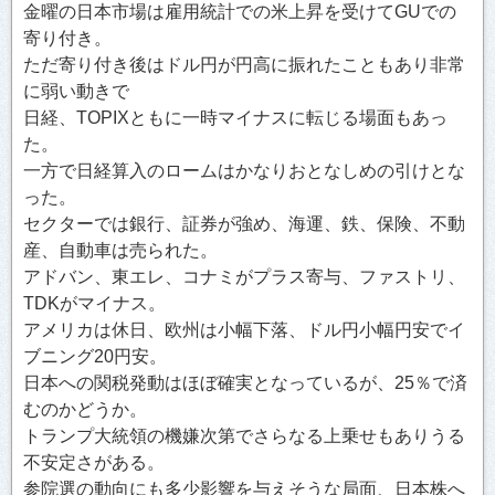
金曜の日本市場は雇用統計での米上昇を受けてGUでの
寄り付き。
ただ寄り付き後はドル円が円高に振れたこともあり非常
に弱い動きで
日経、TOPIXともに一時マイナスに転じる場面もあっ
た。
一方で日経算入のロームはかなりおとなしめの引けとな
った。
セクターでは銀行、証券が強め、海運、鉄、保険、不動
産、自動車は売られた。
アドバン、東エレ、コナミがプラス寄与、ファストリ、
TDKがマイナス。
アメリカは休日、欧州は小幅下落、ドル円小幅円安でイ
ブニング20円安。
日本への関税発動はほぼ確実となっているが、25％で済
むのかどうか。
トランプ大統領の機嫌次第でさらなる上乗せもありうる
不安定さがある。
参院選の動向にも多少影響を与えそうな局面、日本株へ