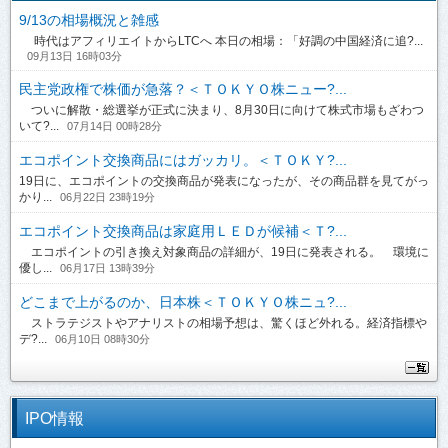
9/13の相場概況と雑感
時代はアフィリエイトからLTCへ 本日の相場：「好調の中国経済に追?...
09月13日 16時03分
民主党政権で株価が急落？＜ＴＯＫＹＯ株ニュー?...
ついに解散・総選挙が正式に決まり、8月30日に向けて株式市場もざわつ
いて?...
07月14日 00時28分
エコポイント交換商品にはガッカリ。＜ＴＯＫＹ?...
19日に、エコポイントの交換商品が発表になったが、その商品群を見てがっ
かり...
06月22日 23時19分
エコポイント交換商品は家庭用ＬＥＤが候補＜Ｔ?...
エコポイントの引き換え対象商品の詳細が、19日に発表される。 環境に
優し...
06月17日 13時39分
どこまで上がるのか、日本株＜ＴＯＫＹＯ株ニュ?...
ストラテジストやアナリストの相場予想は、驚くほど外れる。経済指標や
デ?...
06月10日 08時30分
IPO情報