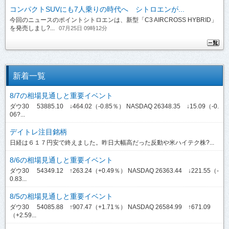
コンパクトSUVにも7人乗りの時代へ シトロエンが...
今回のニュースのポイントシトロエンは、新型「C3 AIRCROSS HYBRID」
を発売しまし?...
07月25日 09時12分
新着一覧
8/7の相場見通しと重要イベント
ダウ30 53885.10 ↓464.02（-0.85％） NASDAQ 26348.35 ↓15.09（-0.
06?...
デイトレ注目銘柄
日経は６１７円安で終えました。昨日大幅高だった反動や米ハイテク株?...
8/6の相場見通しと重要イベント
ダウ30 54349.12 ↑263.24（+0.49％） NASDAQ 26363.44 ↓221.55（-
0.83...
8/5の相場見通しと重要イベント
ダウ30 54085.88 ↑907.47（+1.71％） NASDAQ 26584.99 ↑671.09
（+2.59...