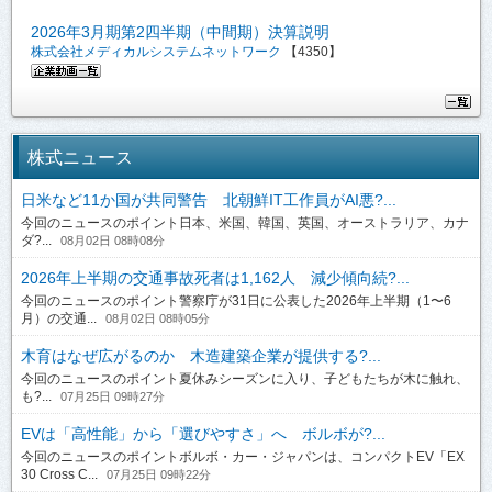
2026年3月期第2四半期（中間期）決算説明
株式会社メディカルシステムネットワーク
【4350】
株式ニュース
日米など11か国が共同警告 北朝鮮IT工作員がAI悪?...
今回のニュースのポイント日本、米国、韓国、英国、オーストラリア、カナ
ダ?...
08月02日 08時08分
2026年上半期の交通事故死者は1,162人 減少傾向続?...
今回のニュースのポイント警察庁が31日に公表した2026年上半期（1〜6
月）の交通...
08月02日 08時05分
木育はなぜ広がるのか 木造建築企業が提供する?...
今回のニュースのポイント夏休みシーズンに入り、子どもたちが木に触れ、
も?...
07月25日 09時27分
EVは「高性能」から「選びやすさ」へ ボルボが?...
今回のニュースのポイントボルボ・カー・ジャパンは、コンパクトEV「EX
30 Cross C...
07月25日 09時22分