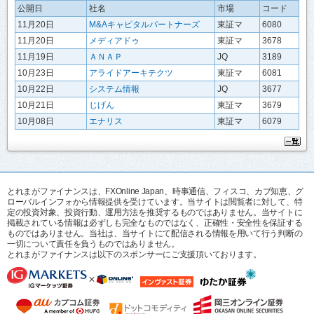
公開日
社名
市場
コード
11月20日
M&Aキャピタルパートナーズ
東証マ
6080
11月20日
メディアドゥ
東証マ
3678
11月19日
ＡＮＡＰ
JQ
3189
10月23日
アライドアーキテクツ
東証マ
6081
10月22日
システム情報
JQ
3677
10月21日
じげん
東証マ
3679
10月08日
エナリス
東証マ
6079
とれまがファイナンスは、FXOnline Japan、時事通信、フィスコ、カブ知恵、グ
ローバルインフォから情報提供を受けています。当サイトは閲覧者に対して、特
定の投資対象、投資行動、運用方法を推奨するものではありません。当サイトに
掲載されている情報は必ずしも完全なものではなく、正確性・安全性を保証する
ものではありません。当社は、当サイトにて配信される情報を用いて行う判断の
一切について責任を負うものではありません。
とれまがファイナンスは以下のスポンサーにご支援頂いております。