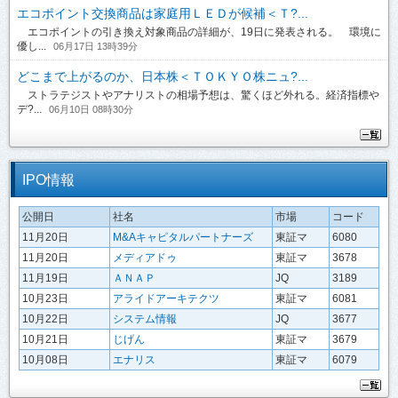
エコポイント交換商品は家庭用ＬＥＤが候補＜Ｔ?...
エコポイントの引き換え対象商品の詳細が、19日に発表される。 環境に
優し...
06月17日 13時39分
どこまで上がるのか、日本株＜ＴＯＫＹＯ株ニュ?...
ストラテジストやアナリストの相場予想は、驚くほど外れる。経済指標や
デ?...
06月10日 08時30分
IPO情報
公開日
社名
市場
コード
11月20日
M&Aキャピタルパートナーズ
東証マ
6080
11月20日
メディアドゥ
東証マ
3678
11月19日
ＡＮＡＰ
JQ
3189
10月23日
アライドアーキテクツ
東証マ
6081
10月22日
システム情報
JQ
3677
10月21日
じげん
東証マ
3679
10月08日
エナリス
東証マ
6079