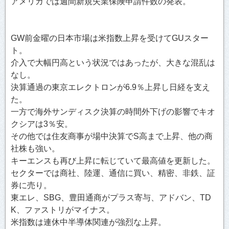
アメリカでは週間新規失業保険申請件数の発表。
GW前金曜の日本市場は米指数上昇を受けてGUスター
ト。
介入で大幅円高という状況ではあったが、大きな混乱は
なし。
決算通過の東京エレクトロンが6.9％上昇し日経を支え
た。
一方で海外サンディスク決算の時間外下げの影響でキオ
クシアは3％安。
その他では住友商事が場中決算でS高まで上昇、他の商
社株も強い。
キーエンスも再び上昇に転じていて最高値を更新した。
セクターでは商社、陸運、通信に買い、精密、非鉄、証
券に売り。
東エレ、SBG、豊田通商がプラス寄与、アドバン、TD
K、ファストリがマイナス。
米指数は連休中半導体関連が強烈な上昇。