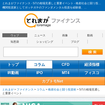
とれまがファイナンス - 5/7の相場見通しと重要イベント - 格差社会と闘う投資術
機関投資家としてガッチガチのファンダメンタル投資を経験後、…
ウェブ
ニュース
画像
動画
知恵袋
ショッピング
ブログ
トップ
コラム
CFD
経済指標
IR動画
IPO
MT4
フィスコ
カブトモNet
とれまが
>
ファイナンス
>
コラム
>
格差社会と闘う投資術
>
5/7の相場見通し
と重要イベント