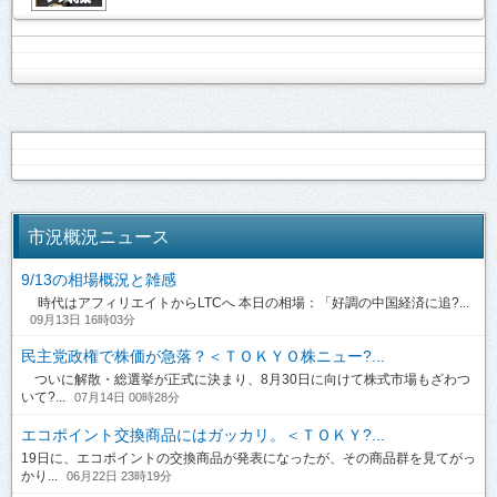
市況概況ニュース
9/13の相場概況と雑感
時代はアフィリエイトからLTCへ 本日の相場：「好調の中国経済に追?...
09月13日 16時03分
民主党政権で株価が急落？＜ＴＯＫＹＯ株ニュー?...
ついに解散・総選挙が正式に決まり、8月30日に向けて株式市場もざわつ
いて?...
07月14日 00時28分
エコポイント交換商品にはガッカリ。＜ＴＯＫＹ?...
19日に、エコポイントの交換商品が発表になったが、その商品群を見てがっ
かり...
06月22日 23時19分