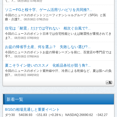
て、?...
08月08日 07時36分
ソニーFGと桜十字、ゲーム活用リハビリを共同推?...
今回のニュースのポイントソニーフィナンシャルグループ（SFGI）と医
療・介護?...
08月08日 07時25分
住宅は「耐震」だけでは守れない 相次ぐ台風で?...
今回のニュースのポイント日本では住宅性能といえば耐震性が重視されてき
ま?...
08月08日 07時09分
お盆の帰省手土産、何を選ぶ？ 失敗しない選び?...
今回のニュースのポイントお盆の帰省シーズンを前に、百貨店や専門店では
手?...
08月08日 07時04分
夏こそライン使いのススメ 化粧品各社が競う角?...
今回のニュースのポイント紫外線や汗、冷房による乾燥など、夏は肌への負
担?...
08月08日 06時59分
新着一覧
8/10の相場見通しと重要イベント
ダウ30 54036.93 ↑151.83（+0.28％） NASDAQ 26690.62 ↑342.27