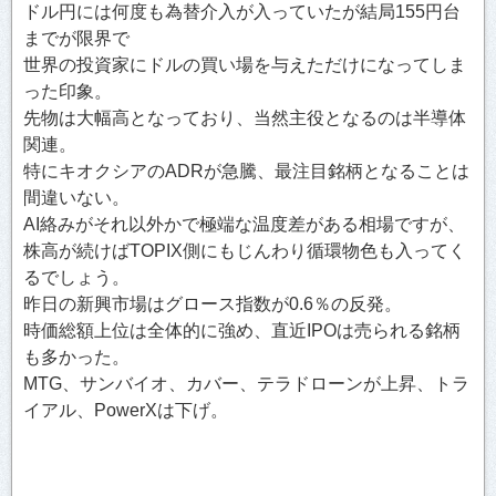
ドル円には何度も為替介入が入っていたが結局155円台
までが限界で
世界の投資家にドルの買い場を与えただけになってしま
った印象。
先物は大幅高となっており、当然主役となるのは半導体
関連。
特にキオクシアのADRが急騰、最注目銘柄となることは
間違いない。
AI絡みがそれ以外かで極端な温度差がある相場ですが、
株高が続けばTOPIX側にもじんわり循環物色も入ってく
るでしょう。
昨日の新興市場はグロース指数が0.6％の反発。
時価総額上位は全体的に強め、直近IPOは売られる銘柄
も多かった。
MTG、サンバイオ、カバー、テラドローンが上昇、トラ
イアル、PowerXは下げ。