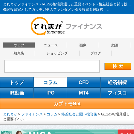
とれまがファイナンス - 6/12の相場見通しと重要イベント - 格差社会と闘う投資術
機関投資家としてガッチガチのファンダメンタル投資を経験後、…
ウェブ
ニュース
画像
動画
知恵袋
ショッピング
ブログ
トップ
コラム
CFD
経済指標
IR動画
IPO
MT4
フィスコ
カブトモNet
とれまが
>
ファイナンス
>
コラム
>
格差社会と闘う投資術
>
6/12の相場見通し
と重要イベント