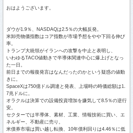
おはようございます。
ダウが1.9％、NASDAQは2.5％の大幅反発。
米卸売物価指数はコア指数が市場予想をやや下回る伸び
率。
トランプ大統領がイランへの攻撃を中止と表明し、
いわゆるTACO値動きで半導体関連中心に爆上げとなっ
た一日。
前日までの報復発言はなんだったのかという疑惑の値動
きに。
SpaceXは750億ドル調達と発表、上場時の時価総額は1.
7兆ドルに。
オラクルは決算での設備投資増加を嫌気して8.5％の逆行
安。
セクターでは半導体、素材、工業、情報技術に買い、エ
ネルギー、不動産に売り。
米債券市場は買い越し転換、10年債利回りは4.46％に低