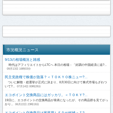
市況概況ニュース
9/13の相場概況と雑感
時代はアフィリエイトからLTCへ 本日の相場：「好調の中国経済に追?...
09月13日 16時03分
民主党政権で株価が急落？＜ＴＯＫＹＯ株ニュー?...
ついに解散・総選挙が正式に決まり、8月30日に向けて株式市場もざわつ
いて?...
07月14日 00時28分
エコポイント交換商品にはガッカリ。＜ＴＯＫＹ?...
19日に、エコポイントの交換商品が発表になったが、その商品群を見てがっ
かり...
06月22日 23時19分
エコポイント交換商品は家庭用ＬＥＤが候補＜Ｔ?...