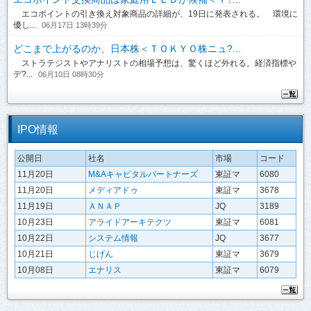
エコポイントの引き換え対象商品の詳細が、19日に発表される。 環境に
優し...
06月17日 13時39分
どこまで上がるのか、日本株＜ＴＯＫＹＯ株ニュ?...
ストラテジストやアナリストの相場予想は、驚くほど外れる。経済指標や
デ?...
06月10日 08時30分
IPO情報
公開日
社名
市場
コード
11月20日
M&Aキャピタルパートナーズ
東証マ
6080
11月20日
メディアドゥ
東証マ
3678
11月19日
ＡＮＡＰ
JQ
3189
10月23日
アライドアーキテクツ
東証マ
6081
10月22日
システム情報
JQ
3677
10月21日
じげん
東証マ
3679
10月08日
エナリス
東証マ
6079