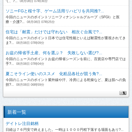
て、?...
08月08日 07時36分
ソニーFGと桜十字、ゲーム活用リハビリを共同推?...
今回のニュースのポイントソニーフィナンシャルグループ（SFGI）と医
療・介護?...
08月08日 07時25分
住宅は「耐震」だけでは守れない 相次ぐ台風で?...
今回のニュースのポイント日本では住宅性能といえば耐震性が重視されてき
ま?...
08月08日 07時09分
お盆の帰省手土産、何を選ぶ？ 失敗しない選び?...
今回のニュースのポイントお盆の帰省シーズンを前に、百貨店や専門店では
手?...
08月08日 07時04分
夏こそライン使いのススメ 化粧品各社が競う角?...
今回のニュースのポイント紫外線や汗、冷房による乾燥など、夏は肌への負
担?...
08月08日 06時59分
新着一覧
デイトレ注目銘柄
日経は７６円安で終えました。一時は１０００円程下落する場面もあり?...