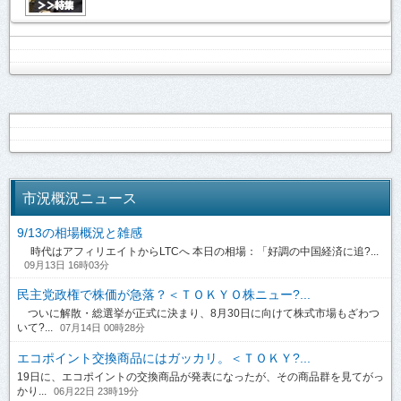
市況概況ニュース
9/13の相場概況と雑感
時代はアフィリエイトからLTCへ 本日の相場：「好調の中国経済に追?...
09月13日 16時03分
民主党政権で株価が急落？＜ＴＯＫＹＯ株ニュー?...
ついに解散・総選挙が正式に決まり、8月30日に向けて株式市場もざわつ
いて?...
07月14日 00時28分
エコポイント交換商品にはガッカリ。＜ＴＯＫＹ?...
19日に、エコポイントの交換商品が発表になったが、その商品群を見てがっ
かり...
06月22日 23時19分