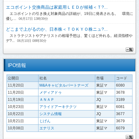
エコポイント交換商品は家庭用ＬＥＤが候補＜Ｔ?...
エコポイントの引き換え対象商品の詳細が、19日に発表される。 環境に
優し...
06月17日 13時39分
どこまで上がるのか、日本株＜ＴＯＫＹＯ株ニュ?...
ストラテジストやアナリストの相場予想は、驚くほど外れる。経済指標や
デ?...
06月10日 08時30分
IPO情報
公開日
社名
市場
コード
11月20日
M&Aキャピタルパートナーズ
東証マ
6080
11月20日
メディアドゥ
東証マ
3678
11月19日
ＡＮＡＰ
JQ
3189
10月23日
アライドアーキテクツ
東証マ
6081
10月22日
システム情報
JQ
3677
10月21日
じげん
東証マ
3679
10月08日
エナリス
東証マ
6079