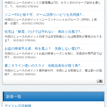
今回のニュースのポイント三菱電機は7日、オランダのグループ会社を通じ
て、?...
08月08日 07時36分
ソニーFGと桜十字、ゲーム活用リハビリを共同推?...
今回のニュースのポイントソニーフィナンシャルグループ（SFGI）と医
療・介護?...
08月08日 07時25分
住宅は「耐震」だけでは守れない 相次ぐ台風で?...
今回のニュースのポイント日本では住宅性能といえば耐震性が重視されてき
ま?...
08月08日 07時09分
お盆の帰省手土産、何を選ぶ？ 失敗しない選び?...
今回のニュースのポイントお盆の帰省シーズンを前に、百貨店や専門店では
手?...
08月08日 07時04分
夏こそライン使いのススメ 化粧品各社が競う角?...
今回のニュースのポイント紫外線や汗、冷房による乾燥など、夏は肌への負
担?...
08月08日 06時59分
新着一覧
デイトレ注目銘柄