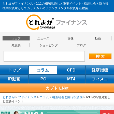
とれまがファイナンス - 6/11の相場見通しと重要イベント - 格差社会と闘う投資術
機関投資家としてガッチガチのファンダメンタル投資を経験後、…
ウェブ
ニュース
画像
動画
知恵袋
ショッピング
ブログ
トップ
コラム
CFD
経済指標
IR動画
IPO
MT4
フィスコ
カブトモNet
とれまが
>
ファイナンス
>
コラム
>
格差社会と闘う投資術
>
6/11の相場見通し
と重要イベント