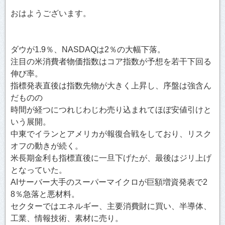
おはようございます。
ダウが1.9％、NASDAQは2％の大幅下落。
注目の米消費者物価指数はコア指数が予想を若干下回る
伸び率。
指標発表直後は指数先物が大きく上昇し、序盤は強含ん
だものの
時間が経つにつれじわじわ売り込まれてほぼ安値引けと
いう展開。
中東でイランとアメリカが報復合戦をしており、リスク
オフの動きが続く。
米長期金利も指標直後に一旦下げたが、最後はジリ上げ
となっていた。
AIサーバー大手のスーパーマイクロが巨額増資発表で2
8％急落と悪材料。
セクターではエネルギー、主要消費財に買い、半導体、
工業、情報技術、素材に売り。