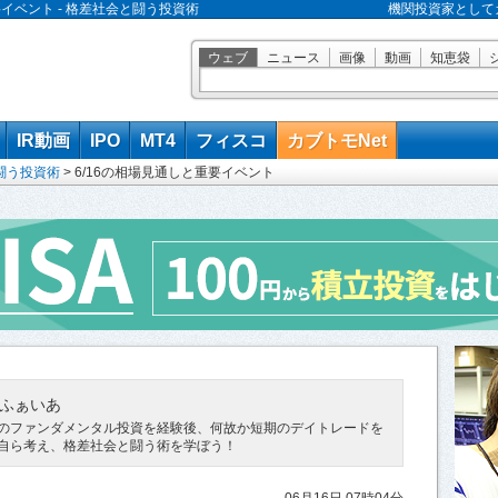
要イベント - 格差社会と闘う投資術
機関投資家として
ウェブ
ニュース
画像
動画
知恵袋
IR動画
IPO
MT4
フィスコ
カブトモNet
闘う投資術
>
6/16の相場見通しと重要イベント
ふぁいあ
のファンダメンタル投資を経験後、何故か短期のデイトレードを
自ら考え、格差社会と闘う術を学ぼう！
06月16日 07時04分