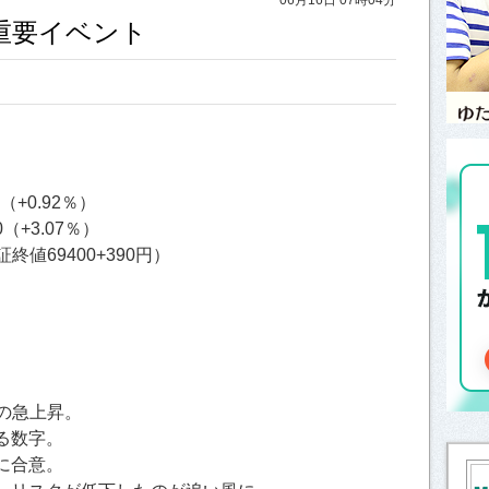
と重要イベント
7（+0.92％）
0（+3.07％）
終値69400+390円）
％の急上昇。
る数字。
に合意。