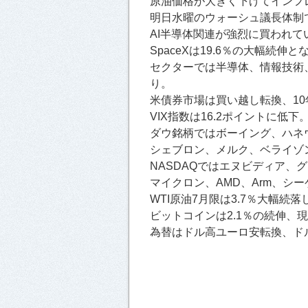
原油価格が大きく下げてインフ
明日水曜のウォーシュ議長体制
AI半導体関連が強烈に買われてい
SpaceXは19.6％の大幅続
セクターでは半導体、情報技術
り。
米債券市場は買い越し転換、10
VIX指数は16.2ポイントに低下
ダウ銘柄ではボーイング、ハネ
シェブロン、メルク、ベライゾン
NASDAQではエヌビディア、
マイクロン、AMD、Arm、シ
WTI原油7月限は3.7％大幅続落
ビットコインは2.1％の続伸、現
為替はドル高ユーロ安転換、ドル