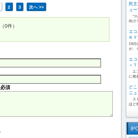
民主
2
3
次へ >>
ュー?
つい
向け
（0件）
エコ
ＫＹ?
19
が、
エコ
＜Ｔ?
エコ
に発
どこ
内
必須
ニュ?
スト
ほど外
IP
。