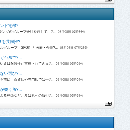
ド電機?...
ンダのグループ会社を通じて、?...
08月08日 07時36分
共同推?...
ループ（SFGI）と医療・介護?...
08月08日 07時25分
台風で?...
えば耐震性が重視されてきま?...
08月08日 07時09分
い選び?...
前に、百貨店や専門店では手?...
08月08日 07時04分
競う角?...
る乾燥など、夏は肌への負担?...
08月08日 06時59分