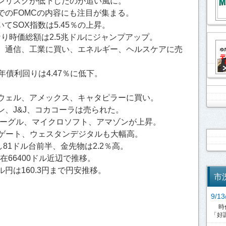
レリスクが低下したのが追い風に。
でのFOMCの内容にも注目が集まる。
てSOX指数は5.45％の上昇。
伸となり時価総額は2.5兆ドルにジャンプアップ。
、通信、工業に買い、エネルギー、ヘルスケアに売
年債利回りは4.47％に低下。
。
ウェル、アメックス、キャタピラーに買い。
、J&J、コカコーラは売られた。
グーグル、マイクロソフト、アマゾンが上昇。
ーゲート、ウェスタンデジタルも大幅高。
し81ドル台前半、金先物は2.2％高。
在66400ドル近辺で推移。
円は160.3円まで円安推移。
市
9/
時代
「好調