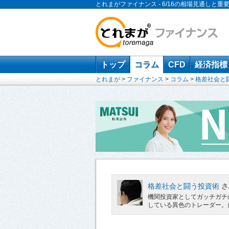
とれまがファイナンス - 6/16の相場見通しと重
トップ
コラム
CFD
経済指標
とれまが
>
ファイナンス
>
コラム
>
格差社会と
格差社会と闘う投資術
さ
機関投資家としてガッチガチ
している異色のトレーダー。