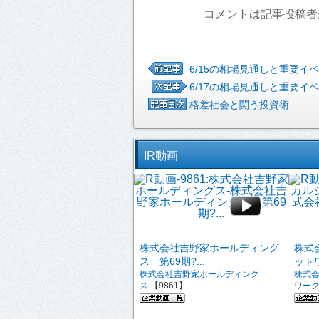
コメントは記事投稿者
6/15の相場見通しと重要イ
6/17の相場見通しと重要イ
格差社会と闘う投資術
IR動画
株式会社吉野家ホールディング
株式
ス 第69期?...
ットワ
株式会社吉野家ホールディング
株式
ス
【9861】
ワー