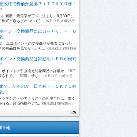
党政権で株価が急落？＜ＴＯＫＹＯ株ニ
...
に解散・総選挙が正式に決まり、8月30日に
て株式市場もざわついて?...
07月14日 00時28分
ポイント交換商品にはガッカリ。＜ＴＯ
...
日に、エコポイントの交換商品が発表になった
その商品群を見てがっかり...
06月22日 23時19分
ポイント交換商品は家庭用ＬＥＤが候補
...
ポイントの引き換え対象商品の詳細が、19日
表される。 環境に優し...
06月17日 13時39分
まで上がるのか、日本株＜ＴＯＫＹＯ株
...
ラテジストやアナリストの相場予想は、驚く
れる。経済指標やデ?...
06月10日 08時30分
O情報