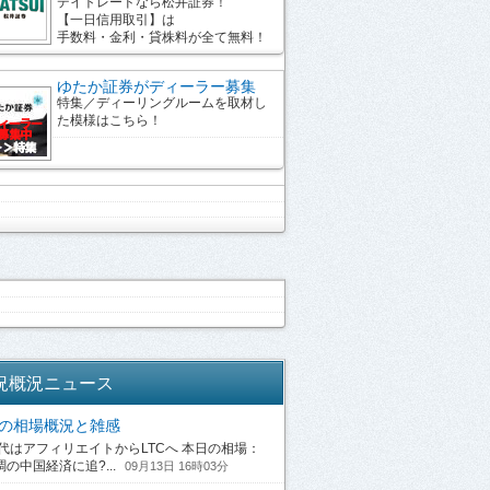
デイトレードなら松井証券！
【一日信用取引】は
手数料・金利・貸株料が全て無料！
ゆたか証券がディーラー募集
特集／ディーリングルームを取材し
た模様はこちら！
況概況ニュース
13の相場概況と雑感
はアフィリエイトからLTCへ 本日の相場：
の中国経済に追?...
09月13日 16時03分