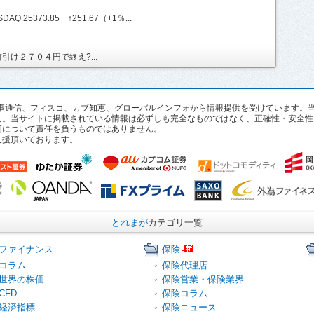
AQ 25373.85 ↑251.67（+1％...
け２７０４円で終え?...
pan、時事通信、フィスコ、カブ知恵、グローバルインフォから情報提供を受けていま
ん。当サイトに掲載されている情報は必ずしも完全なものではなく、正確性・安全性
切について責任を負うものではありません。
支援頂いております。
とれまが
カテゴリ一覧
ファイナンス
保険
コラム
保険代理店
世界の株価
保険営業・保険業界
CFD
保険コラム
経済指標
保険ニュース