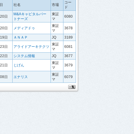
コー
日
社名
市場
ド
M&Aキャピタルパー
東証
月20日
6080
トナーズ
マ
東証
月20日
メディアドゥ
3678
マ
月19日
ＡＮＡＰ
JQ
3189
東証
月23日
アライドアーキテクツ
6081
マ
月22日
システム情報
JQ
3677
東証
月21日
じげん
3679
マ
東証
月08日
エナリス
6079
マ