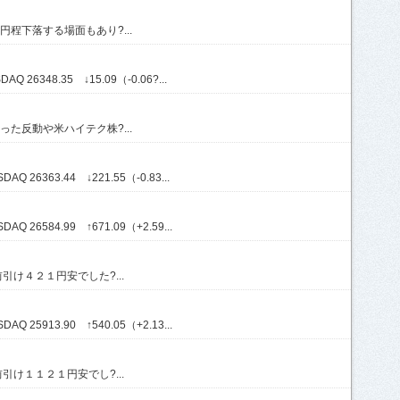
程下落する場面もあり?...
Q 26348.35 ↓15.09（-0.06?...
た反動や米ハイテク株?...
Q 26363.44 ↓221.55（-0.83...
Q 26584.99 ↑671.09（+2.59...
け４２１円安でした?...
Q 25913.90 ↑540.05（+2.13...
け１１２１円安でし?...