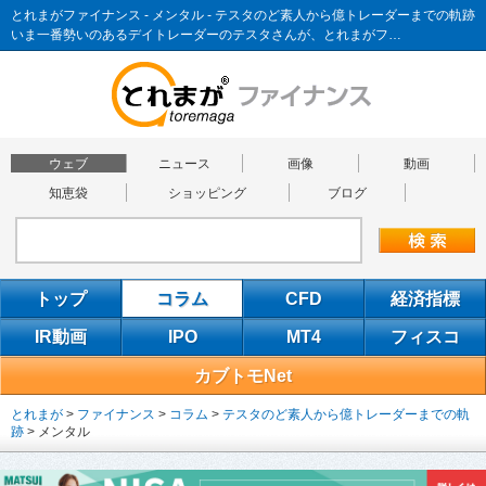
とれまがファイナンス - メンタル - テスタのど素人から億トレーダーまでの軌跡
いま一番勢いのあるデイトレーダーのテスタさんが、とれまがフ…
ウェブ
ニュース
画像
動画
知恵袋
ショッピング
ブログ
トップ
コラム
CFD
経済指標
IR動画
IPO
MT4
フィスコ
カブトモNet
とれまが
>
ファイナンス
>
コラム
>
テスタのど素人から億トレーダーまでの軌
跡
>
メンタル