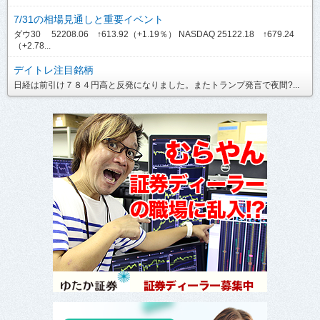
7/31の相場見通しと重要イベント
ダウ30 52208.06 ↑613.92（+1.19％） NASDAQ 25122.18 ↑679.24
（+2.78...
デイトレ注目銘柄
日経は前引け７８４円高と反発になりました。またトランプ発言で夜間?...