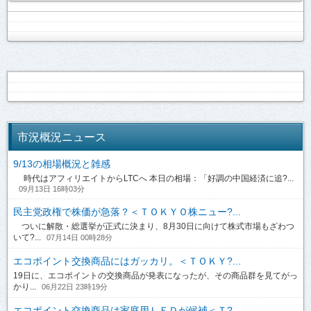
市況概況ニュース
9/13の相場概況と雑感
時代はアフィリエイトからLTCへ 本日の相場：「好調の中国経済に追?...
09月13日 16時03分
民主党政権で株価が急落？＜ＴＯＫＹＯ株ニュー?...
ついに解散・総選挙が正式に決まり、8月30日に向けて株式市場もざわつ
いて?...
07月14日 00時28分
エコポイント交換商品にはガッカリ。＜ＴＯＫＹ?...
19日に、エコポイントの交換商品が発表になったが、その商品群を見てがっ
かり...
06月22日 23時19分
エコポイント交換商品は家庭用ＬＥＤが候補＜Ｔ?...