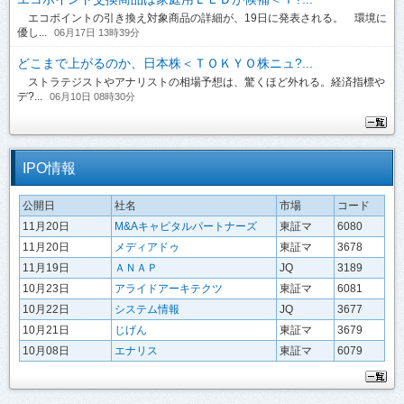
エコポイントの引き換え対象商品の詳細が、19日に発表される。 環境に
優し...
06月17日 13時39分
どこまで上がるのか、日本株＜ＴＯＫＹＯ株ニュ?...
ストラテジストやアナリストの相場予想は、驚くほど外れる。経済指標や
デ?...
06月10日 08時30分
IPO情報
公開日
社名
市場
コード
11月20日
M&Aキャピタルパートナーズ
東証マ
6080
11月20日
メディアドゥ
東証マ
3678
11月19日
ＡＮＡＰ
JQ
3189
10月23日
アライドアーキテクツ
東証マ
6081
10月22日
システム情報
JQ
3677
10月21日
じげん
東証マ
3679
10月08日
エナリス
東証マ
6079