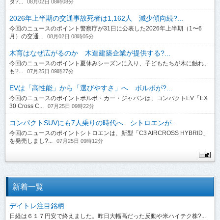
ダ?...
08月02日 08時08分
2026年上半期の交通事故死者は1,162人 減少傾向続?...
今回のニュースのポイント警察庁が31日に公表した2026年上半期（1〜6
月）の交通...
08月02日 08時05分
木育はなぜ広がるのか 木造建築企業が提供する?...
今回のニュースのポイント夏休みシーズンに入り、子どもたちが木に触れ、
も?...
07月25日 09時27分
EVは「高性能」から「選びやすさ」へ ボルボが?...
今回のニュースのポイントボルボ・カー・ジャパンは、コンパクトEV「EX
30 Cross C...
07月25日 09時22分
コンパクトSUVにも7人乗りの時代へ シトロエンが...
今回のニュースのポイントシトロエンは、新型「C3 AIRCROSS HYBRID」
を発売しまし?...
07月25日 09時12分
新着一覧
デイトレ注目銘柄
日経は６１７円安で終えました。昨日大幅高だった反動や米ハイテク株?...