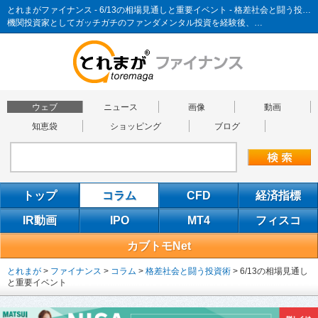
とれまがファイナンス - 6/13の相場見通しと重要イベント - 格差社会と闘う投資術
機関投資家としてガッチガチのファンダメンタル投資を経験後、…
ウェブ
ニュース
画像
動画
知恵袋
ショッピング
ブログ
トップ
コラム
CFD
経済指標
IR動画
IPO
MT4
フィスコ
カブトモNet
とれまが
>
ファイナンス
>
コラム
>
格差社会と闘う投資術
>
6/13の相場見通し
と重要イベント