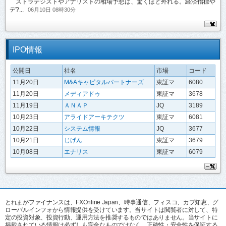
ストラテジストやアナリストの相場予想は、驚くほど外れる。経済指標や
デ?...
06月10日 08時30分
IPO情報
公開日
社名
市場
コード
11月20日
M&Aキャピタルパートナーズ
東証マ
6080
11月20日
メディアドゥ
東証マ
3678
11月19日
ＡＮＡＰ
JQ
3189
10月23日
アライドアーキテクツ
東証マ
6081
10月22日
システム情報
JQ
3677
10月21日
じげん
東証マ
3679
10月08日
エナリス
東証マ
6079
とれまがファイナンスは、FXOnline Japan、時事通信、フィスコ、カブ知恵、グ
ローバルインフォから情報提供を受けています。当サイトは閲覧者に対して、特
定の投資対象、投資行動、運用方法を推奨するものではありません。当サイトに
掲載されている情報は必ずしも完全なものではなく、正確性・安全性を保証する