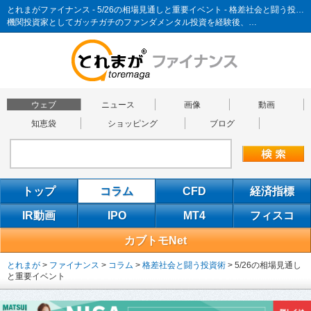
とれまがファイナンス - 5/26の相場見通しと重要イベント - 格差社会と闘う投資術
機関投資家としてガッチガチのファンダメンタル投資を経験後、…
ウェブ
ニュース
画像
動画
知恵袋
ショッピング
ブログ
トップ
コラム
CFD
経済指標
IR動画
IPO
MT4
フィスコ
カブトモNet
とれまが
>
ファイナンス
>
コラム
>
格差社会と闘う投資術
>
5/26の相場見通し
と重要イベント