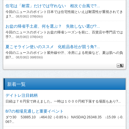
住宅は「耐震」だけでは守れない 相次ぐ台風で?...
今回のニュースのポイント日本では住宅性能といえば耐震性が重視されてき
ま?...
08月08日 07時09分
お盆の帰省手土産、何を選ぶ？ 失敗しない選び?...
今回のニュースのポイントお盆の帰省シーズンを前に、百貨店や専門店では
手?...
08月08日 07時04分
夏こそライン使いのススメ 化粧品各社が競う角?...
今回のニュースのポイント紫外線や汗、冷房による乾燥など、夏は肌への負
担?...
08月08日 06時59分
新着一覧
デイトレ注目銘柄
日経は７６円安で終えました。一時は１０００円程下落する場面もあり?...
8/7の相場見通しと重要イベント
ダウ30 53885.10 ↓464.02（-0.85％） NASDAQ 26348.35 ↓15.09（-0.
06?...