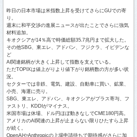
昨日の日本市場は米指数上昇を受けてさらにGUでの寄
り。
週末に和平交渉の進展ニュースが出たことでさらに強気
材料追加。
キオクシアが14％高で時価総額35.7兆円まで拡大した。
その他SBG、東エレ、アドバン、フジクラ、イビデンな
ど
AI関連銘柄が大きく上昇して指数を支えている。
ただTOPIXは値上がりより値下がり銘柄数の方が多い状
況。
セクターでは非鉄、電気、建設、自動車に買い、鉱業、
小売、海運に売り。
SBG、東エレ、アドバン、キオクシアがプラス寄与、フ
ァストリ、KDDIがマイナス。
米国市場は休場、ドル円ほぼ動きなしでCME180円高。
アメリカのAI関連の上昇が止まらない限りひたすら上昇
が続く。
OpenAIやAnthropicの上場申請待ちで期待感がさらに加