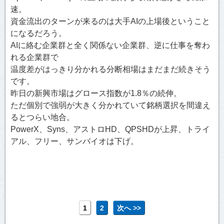
速。
資金流出のターンが来るのは大手AIの上場後ということ
になるだろう。
AIに絡む企業群と全く関係ない企業群、逆に仕事を奪わ
れる企業群で
温度差がはっきり分かれる分断相場はまだまだ続きそう
です。
昨日の新興市場はグロース指数が1.8％の続伸。
ただ個別で強弱が大きく分かれていて銘柄選択を間違え
るとつらい地合。
PowerX、Syns、アストロHD、QPSHDが上昇、トライ
アル、フリー、サンバイオは下げ。
1
2
次へ >>