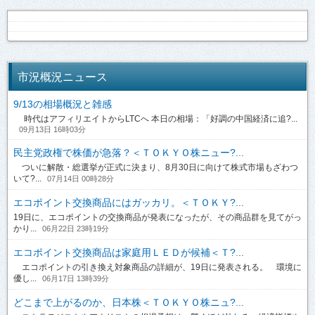
市況概況ニュース
9/13の相場概況と雑感
時代はアフィリエイトからLTCへ 本日の相場：「好調の中国経済に追?...
09月13日 16時03分
民主党政権で株価が急落？＜ＴＯＫＹＯ株ニュー?...
ついに解散・総選挙が正式に決まり、8月30日に向けて株式市場もざわつ
いて?...
07月14日 00時28分
エコポイント交換商品にはガッカリ。＜ＴＯＫＹ?...
19日に、エコポイントの交換商品が発表になったが、その商品群を見てがっ
かり...
06月22日 23時19分
エコポイント交換商品は家庭用ＬＥＤが候補＜Ｔ?...
エコポイントの引き換え対象商品の詳細が、19日に発表される。 環境に
優し...
06月17日 13時39分
どこまで上がるのか、日本株＜ＴＯＫＹＯ株ニュ?...