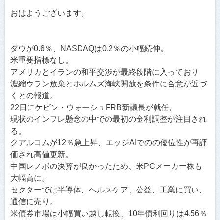
おはようございます。
ダウが0.6％、NASDAQは0.2％の小幅続伸。
米重要指標なし。
アメリカとイランの和平交渉が最終段階に入っており
濃縮ウラン放棄とホルムズ海峡開放を条件に合意が近づ
くとの報道。
22日にケビン・ウォーシュFRB新議長が就任。
現状のインフレ懸念の中での最初の金利調整が注目され
る。
クアルコムが12％急上昇、エッジAIでのの優位性が再評
価され高値更新。
中国レノボの決算が良かったため、米PCメーカー株も
大幅高に。
セクターでは半導体、ヘルスケア、公益、工業に買い、
通信に売り。
米債券市場は小幅買い越し転換、10年債利回りは4.56％