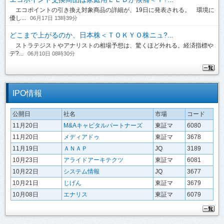
エコポイントの引き換え対象商品の詳細が、19日に発表される。 環境に
優し...
06月17日 13時39分
どこまで上がるのか、日本株＜ＴＯＫＹＯ株ニュ?...
ストラテジストやアナリストの相場予想は、驚くほど外れる。経済指標や
デ?...
06月10日 08時30分
IPO情報
公開日
社名
市場
コード
11月20日
M&Aキャピタルパートナーズ
東証マ
6080
11月20日
メディアドゥ
東証マ
3678
11月19日
ＡＮＡＰ
JQ
3189
10月23日
アライドアーキテクツ
東証マ
6081
10月22日
システム情報
JQ
3677
10月21日
じげん
東証マ
3679
10月08日
エナリス
東証マ
6079