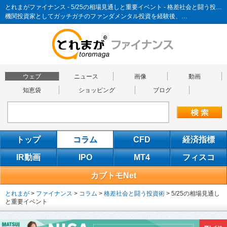
とれまがファイナンス - 5/25の相場見通しと重要イベント - 格差社会と闘う投資術
機関投資家としてガッチガチのファンダメンタル投資を経験後、…
ウェブ
ニュース
画像
動画
知恵袋
ショッピング
ブログ
トップ
コラム
CFD
経済指標
IR動画
IPO
MT4
フィスコ
カブトモNet
とれまが
>
ファイナンス
>
コラム
>
格差社会と闘う投資術
>
5/25の相場見通し
と重要イベント