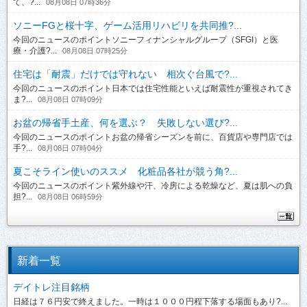
て、?...
08月08日 07時36分
ソニーFGと桜十字、ゲーム活用リハビリを共同推?...
今回のニュースのポイントソニーフィナンシャルグループ（SFGI）と医
療・介護?...
08月08日 07時25分
住宅は「耐震」だけでは守れない 相次ぐ台風で?...
今回のニュースのポイント日本では住宅性能といえば耐震性が重視されてき
ま?...
08月08日 07時09分
お盆の帰省手土産、何を選ぶ？ 失敗しない選び?...
今回のニュースのポイントお盆の帰省シーズンを前に、百貨店や専門店では
手?...
08月08日 07時04分
夏こそライン使いのススメ 化粧品各社が競う角?...
今回のニュースのポイント紫外線や汗、冷房による乾燥など、夏は肌への負
担?...
08月08日 06時59分
新着一覧
デイトレ注目銘柄
日経は７６円安で終えました。一時は１０００円程下落する場面もあり?...