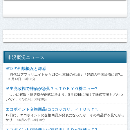
市況概況ニュース
9/13の相場概況と雑感
時代はアフィリエイトからLTCへ 本日の相場：「好調の中国経済に追?...
09月13日 16時03分
民主党政権で株価が急落？＜ＴＯＫＹＯ株ニュー?...
ついに解散・総選挙が正式に決まり、8月30日に向けて株式市場もざわつ
いて?...
07月14日 00時28分
エコポイント交換商品にはガッカリ。＜ＴＯＫＹ?...
19日に、エコポイントの交換商品が発表になったが、その商品群を見てがっ
かり...
06月22日 23時19分
エコポイント交換商品は家庭用ＬＥＤが候補＜Ｔ?...