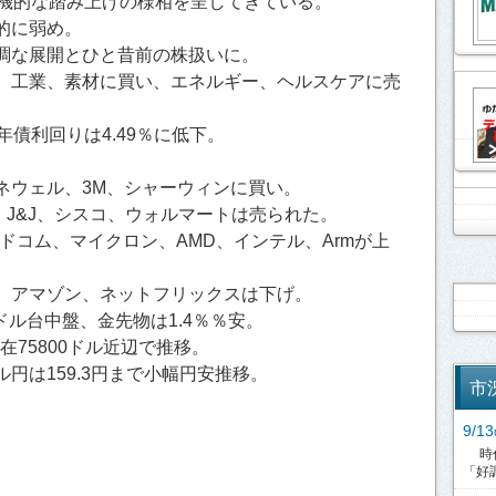
が投機的な踏み上げの様相を呈してきている。
的に弱め。
調な展開とひと昔前の株扱いに。
、工業、素材に買い、エネルギー、ヘルスケアに売
年債利回りは4.49％に低下。
。
ネウェル、3M、シャーウィンに買い。
J&J、シスコ、ウォルマートは売られた。
ードコム、マイクロン、AMD、インテル、Armが上
、アマゾン、ネットフリックスは下げ。
3ドル台中盤、金先物は1.4％％安。
在75800ドル近辺で推移。
円は159.3円まで小幅円安推移。
市
9/
時代
「好調