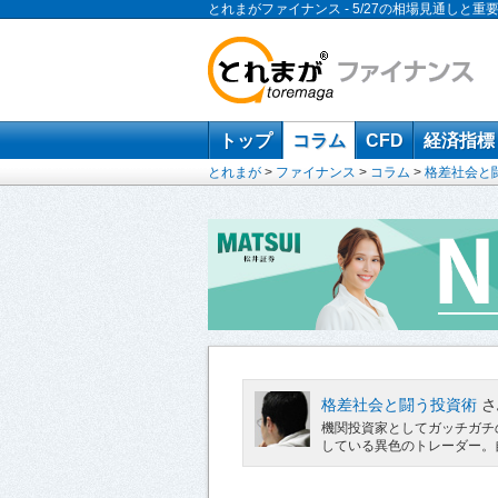
とれまがファイナンス - 5/27の相場見通しと重
トップ
コラム
CFD
経済指標
とれまが
>
ファイナンス
>
コラム
>
格差社会と
格差社会と闘う投資術
さ
機関投資家としてガッチガチ
している異色のトレーダー。