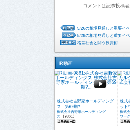
コメントは記事投稿者
5/26の相場見通しと重要イ
5/28の相場見通しと重要イ
格差社会と闘う投資術
IR動画
株式会社吉野家ホールディング
株式
ス 第69期?...
ットワ
株式会社吉野家ホールディング
株式
ス
【9861】
ワー