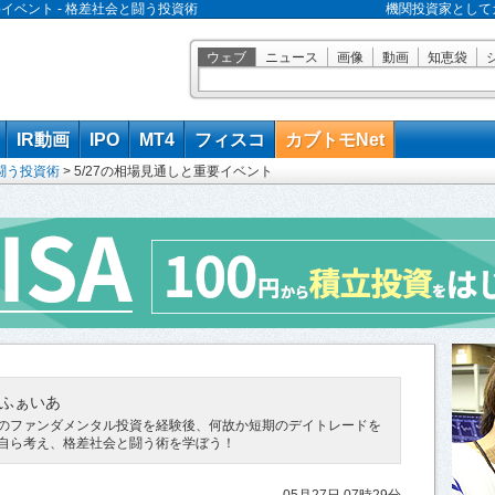
要イベント - 格差社会と闘う投資術
機関投資家として
ウェブ
ニュース
画像
動画
知恵袋
IR動画
IPO
MT4
フィスコ
カブトモNet
闘う投資術
>
5/27の相場見通しと重要イベント
ふぁいあ
のファンダメンタル投資を経験後、何故か短期のデイトレードを
自ら考え、格差社会と闘う術を学ぼう！
05月27日 07時29分