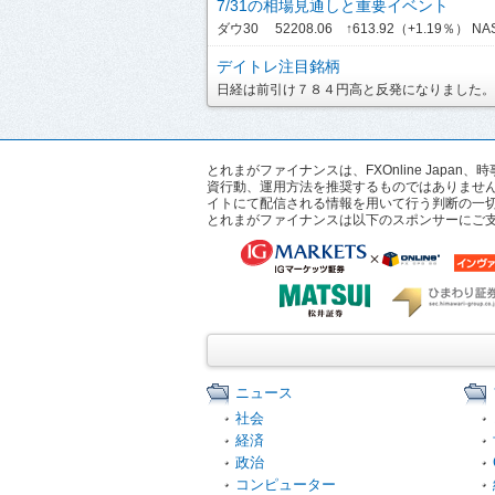
7/31の相場見通しと重要イベント
ダウ30 52208.06 ↑613.92（+1.19％） NASDA
デイトレ注目銘柄
日経は前引け７８４円高と反発になりました。ま
とれまがファイナンスは、FXOnline Ja
資行動、運用方法を推奨するものではありませ
イトにて配信される情報を用いて行う判断の一
とれまがファイナンスは以下のスポンサーにご
ニュース
社会
経済
政治
コンピューター