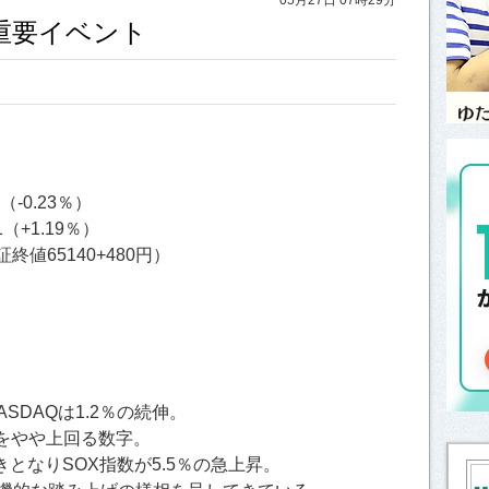
と重要イベント
（-0.23％）
1（+1.19％）
終値65140+480円）
SDAQは1.2％の続伸。
をやや上回る数字。
となりSOX指数が5.5％の急上昇。