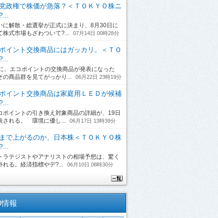
党政権で株価が急落？＜ＴＯＫＹＯ株ニ
...
に解散・総選挙が正式に決まり、8月30日に
て株式市場もざわついて?...
07月14日 00時28分
ポイント交換商品にはガッカリ。＜ＴＯ
...
日に、エコポイントの交換商品が発表になった
その商品群を見てがっかり...
06月22日 23時19分
ポイント交換商品は家庭用ＬＥＤが候補
...
ポイントの引き換え対象商品の詳細が、19日
表される。 環境に優し...
06月17日 13時39分
まで上がるのか、日本株＜ＴＯＫＹＯ株
...
ラテジストやアナリストの相場予想は、驚く
れる。経済指標やデ?...
06月10日 08時30分
O情報