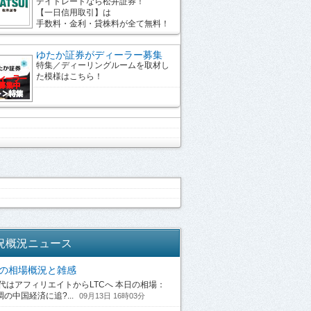
デイトレードなら松井証券！
【一日信用取引】は
手数料・金利・貸株料が全て無料！
ゆたか証券がディーラー募集
特集／ディーリングルームを取材し
た模様はこちら！
況概況ニュース
13の相場概況と雑感
はアフィリエイトからLTCへ 本日の相場：
の中国経済に追?...
09月13日 16時03分