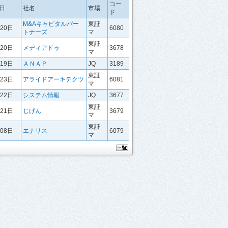
コー
日
社名
市場
ド
M&Aキャピタルパー
東証
月20日
6080
トナーズ
マ
東証
月20日
メディアドゥ
3678
マ
月19日
ＡＮＡＰ
JQ
3189
東証
月23日
アライドアーキテクツ
6081
マ
月22日
システム情報
JQ
3677
東証
月21日
じげん
3679
マ
東証
月08日
エナリス
6079
マ