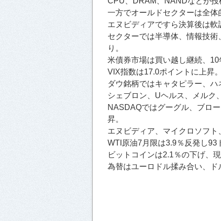
CPU、DRAM、NANDなど
一方でオールドセクターは全体
エヌビディアですら決算後は軟
セクターでは半導体、情報技術
り。
米債券市場は買い越し継続、10
VIX指数は17.0ポイントに上昇
ダウ銘柄ではキャタピラー、ハ
シェブロン、Uヘルス、メルク、
NASDAQではグーグル、ブロ
昇。
エヌビディア、マイクロソフト
WTI原油7月限は3.9％反発し9
ビットコインは2.1％の下げ、現
為替はユーロドル揉み合い、ドル