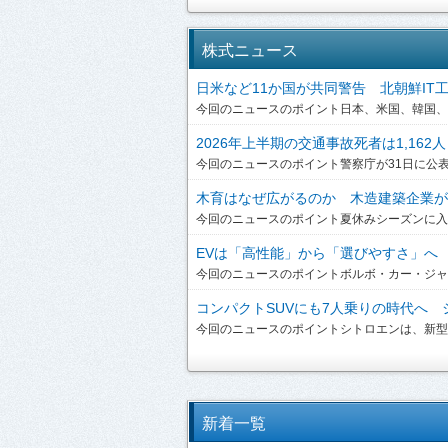
株式ニュース
日米など11か国が共同警告 北朝鮮IT工作員
今回のニュースのポイント日本、米国、韓国、英
2026年上半期の交通事故死者は1,162人
今回のニュースのポイント警察庁が31日に公表した
木育はなぜ広がるのか 木造建築企業が提
今回のニュースのポイント夏休みシーズンに入り
EVは「高性能」から「選びやすさ」へ ボ
今回のニュースのポイントボルボ・カー・ジャパンは、
コンパクトSUVにも7人乗りの時代へ シ
今回のニュースのポイントシトロエンは、新型「C3 A
新着一覧