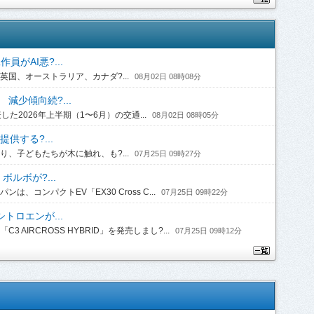
がAI悪?...
国、オーストラリア、カナダ?...
08月02日 08時08分
 減少傾向続?...
2026年上半期（1〜6月）の交通...
08月02日 08時05分
供する?...
、子どもたちが木に触れ、も?...
07月25日 09時27分
ルボが?...
コンパクトEV「EX30 Cross C...
07月25日 09時22分
トロエンが...
IRCROSS HYBRID」を発売しまし?...
07月25日 09時12分