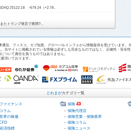
Q 25122.18 ↑679.24（+2.78...
たトランプ発言で夜間?...
pan、時事通信、フィスコ、カブ知恵、グローバルインフォから情報提供を受けていま
ん。当サイトに掲載されている情報は必ずしも完全なものではなく、正確性・安全性
切について責任を負うものではありません。
支援頂いております。
とれまが
カテゴリ一覧
ファイナンス
保険
コラム
保険代理店
世界の株価
保険営業・保険業界
CFD
保険コラム
経済指標
保険ニュース