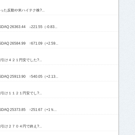
た反動や米ハイテク株?...
Q 26363.44 ↓221.55（-0.83...
Q 26584.99 ↑671.09（+2.59...
け４２１円安でした?...
Q 25913.90 ↑540.05（+2.13...
け１１２１円安でし?...
AQ 25373.85 ↑251.67（+1％...
け２７０４円で終え?...