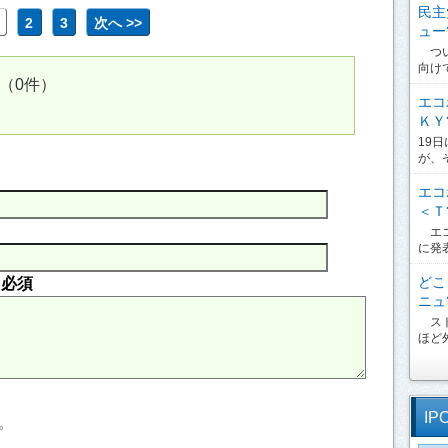
民主
2
3
次へ >>
ュー?
つい
向け
（0件）
エコ
ＫＹ?
19
が、
エコ
＜Ｔ?
エコ
に発
どこ
内
必須
ニュ?
スト
ほど外
IP
。