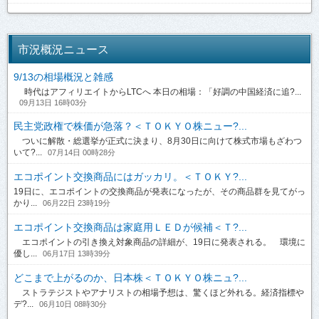
市況概況ニュース
9/13の相場概況と雑感
時代はアフィリエイトからLTCへ 本日の相場：「好調の中国経済に追?...
09月13日 16時03分
民主党政権で株価が急落？＜ＴＯＫＹＯ株ニュー?...
ついに解散・総選挙が正式に決まり、8月30日に向けて株式市場もざわつ
いて?...
07月14日 00時28分
エコポイント交換商品にはガッカリ。＜ＴＯＫＹ?...
19日に、エコポイントの交換商品が発表になったが、その商品群を見てがっ
かり...
06月22日 23時19分
エコポイント交換商品は家庭用ＬＥＤが候補＜Ｔ?...
エコポイントの引き換え対象商品の詳細が、19日に発表される。 環境に
優し...
06月17日 13時39分
どこまで上がるのか、日本株＜ＴＯＫＹＯ株ニュ?...
ストラテジストやアナリストの相場予想は、驚くほど外れる。経済指標や
デ?...
06月10日 08時30分