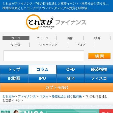
とれまがファイナンス - 7/8の相場見通しと重要イベント - 格差社会と闘う投資術
機関投資家としてガッチガチのファンダメンタル投資を経験後、…
ウェブ
ニュース
画像
動画
知恵袋
ショッピング
ブログ
トップ
コラム
CFD
経済指標
IR動画
IPO
MT4
フィスコ
カブトモNet
とれまが
>
ファイナンス
>
コラム
>
格差社会と闘う投資術
>
7/8の相場見通し
と重要イベント