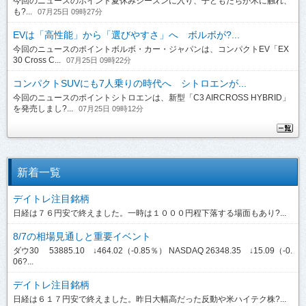
今回のニュースのポイント夏休みシーズンに入り、子どもたちが木に触れ、
も?...
07月25日 09時27分
EVは「高性能」から「選びやすさ」へ ボルボが?...
今回のニュースのポイントボルボ・カー・ジャパンは、コンパクトEV「EX
30 Cross C...
07月25日 09時22分
コンパクトSUVにも7人乗りの時代へ シトロエンが...
今回のニュースのポイントシトロエンは、新型「C3 AIRCROSS HYBRID」
を発売しまし?...
07月25日 09時12分
新着一覧
デイトレ注目銘柄
日経は７６円安で終えました。一時は１０００円程下落する場面もあり?...
8/7の相場見通しと重要イベント
ダウ30 53885.10 ↓464.02（-0.85％） NASDAQ 26348.35 ↓15.09（-0.
06?...
デイトレ注目銘柄
日経は６１７円安で終えました。昨日大幅高だった反動や米ハイテク株?...