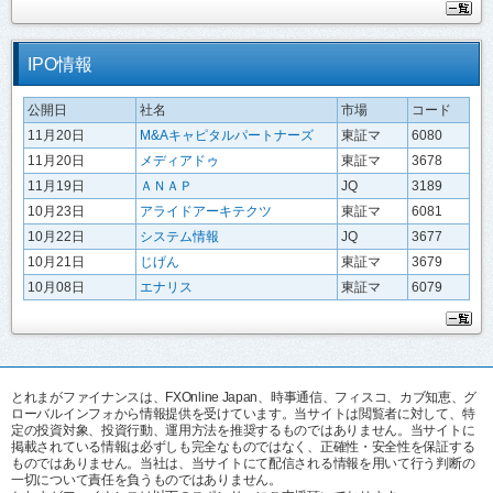
IPO情報
公開日
社名
市場
コード
11月20日
M&Aキャピタルパートナーズ
東証マ
6080
11月20日
メディアドゥ
東証マ
3678
11月19日
ＡＮＡＰ
JQ
3189
10月23日
アライドアーキテクツ
東証マ
6081
10月22日
システム情報
JQ
3677
10月21日
じげん
東証マ
3679
10月08日
エナリス
東証マ
6079
とれまがファイナンスは、FXOnline Japan、時事通信、フィスコ、カブ知恵、グ
ローバルインフォから情報提供を受けています。当サイトは閲覧者に対して、特
定の投資対象、投資行動、運用方法を推奨するものではありません。当サイトに
掲載されている情報は必ずしも完全なものではなく、正確性・安全性を保証する
ものではありません。当社は、当サイトにて配信される情報を用いて行う判断の
一切について責任を負うものではありません。