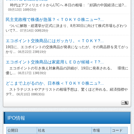
時代はアフィリエイトからLTCへ 本日の相場：「好調の中国経済に追?...
09月13日 16時03分
民主党政権で株価が急落？＜ＴＯＫＹＯ株ニュー?...
ついに解散・総選挙が正式に決まり、8月30日に向けて株式市場もざわつ
いて?...
07月14日 00時28分
エコポイント交換商品にはガッカリ。＜ＴＯＫＹ?...
19日に、エコポイントの交換商品が発表になったが、その商品群を見てがっ
かり...
06月22日 23時19分
エコポイント交換商品は家庭用ＬＥＤが候補＜Ｔ?...
エコポイントの引き換え対象商品の詳細が、19日に発表される。 環境に
優し...
06月17日 13時39分
どこまで上がるのか、日本株＜ＴＯＫＹＯ株ニュ?...
ストラテジストやアナリストの相場予想は、驚くほど外れる。経済指標や
デ?...
06月10日 08時30分
IPO情報
公開日
社名
市場
コード