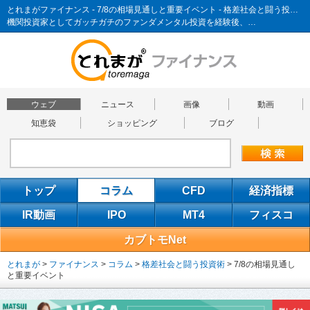
とれまがファイナンス - 7/8の相場見通しと重要イベント - 格差社会と闘う投資術
機関投資家としてガッチガチのファンダメンタル投資を経験後、…
ウェブ
ニュース
画像
動画
知恵袋
ショッピング
ブログ
トップ
コラム
CFD
経済指標
IR動画
IPO
MT4
フィスコ
カブトモNet
とれまが
>
ファイナンス
>
コラム
>
格差社会と闘う投資術
>
7/8の相場見通し
と重要イベント