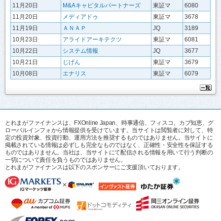
11月20日
M&Aキャピタルパートナーズ
東証マ
6080
11月20日
メディアドゥ
東証マ
3678
11月19日
ＡＮＡＰ
JQ
3189
10月23日
アライドアーキテクツ
東証マ
6081
10月22日
システム情報
JQ
3677
10月21日
じげん
東証マ
3679
10月08日
エナリス
東証マ
6079
とれまがファイナンスは、FXOnline Japan、時事通信、フィスコ、カブ知恵、グ
ローバルインフォから情報提供を受けています。当サイトは閲覧者に対して、特
定の投資対象、投資行動、運用方法を推奨するものではありません。当サイトに
掲載されている情報は必ずしも完全なものではなく、正確性・安全性を保証する
ものではありません。当社は、当サイトにて配信される情報を用いて行う判断の
一切について責任を負うものではありません。
とれまがファイナンスは以下のスポンサーにご支援頂いております。