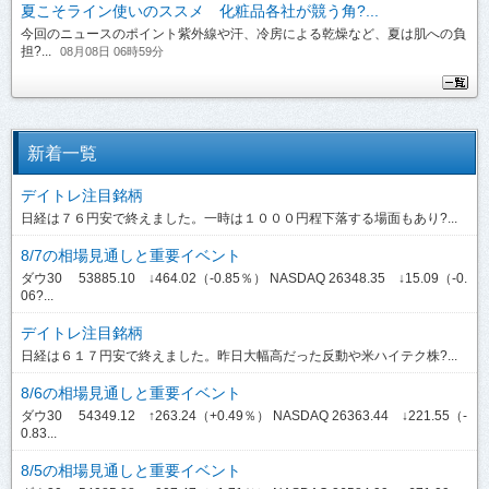
夏こそライン使いのススメ 化粧品各社が競う角?...
今回のニュースのポイント紫外線や汗、冷房による乾燥など、夏は肌への負
担?...
08月08日 06時59分
新着一覧
デイトレ注目銘柄
日経は７６円安で終えました。一時は１０００円程下落する場面もあり?...
8/7の相場見通しと重要イベント
ダウ30 53885.10 ↓464.02（-0.85％） NASDAQ 26348.35 ↓15.09（-0.
06?...
デイトレ注目銘柄
日経は６１７円安で終えました。昨日大幅高だった反動や米ハイテク株?...
8/6の相場見通しと重要イベント
ダウ30 54349.12 ↑263.24（+0.49％） NASDAQ 26363.44 ↓221.55（-
0.83...
8/5の相場見通しと重要イベント