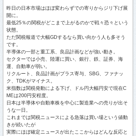
昨日の日本市場はほぼ変わらずでの寄りからジリ下げ展
開に。
最低25％の関税がどこまで上がるのかで戦々恐々という
状態。
ただ関税報道で大幅GDするなら買い向かう人も多そう
です。
半導体の一部と重工系、良品計画などが強い動き。
セクターでは小売、陸運に買い、銀行、鉄、証券、海
運、自動車が弱い。
リクルート、良品計画がプラス寄与、SBG、ファナッ
ク、TDKがマイナス。
米指数は関税発動による下げ、ドル円大幅円安で現在C
MEは200円安程度。
日本は半導体や自動車株を中心に製造業への売りが出そ
うな一日。
これまでは関税ニュースによる急落は買い場という値動
きが続いたが
実際にほぼ確定ニュースが出たここからはどんな反応と