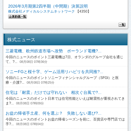
2026年3月期第2四半期（中間期）決算説明
株式会社メディカルシステムネットワーク
【4350】
株式ニュース
三菱電機、欧州鉄道市場へ攻勢 ポーランド電機?...
今回のニュースのポイント三菱電機は7日、オランダのグループ会社を通じ
て、?...
08月08日 07時36分
ソニーFGと桜十字、ゲーム活用リハビリを共同推?...
今回のニュースのポイントソニーフィナンシャルグループ（SFGI）と医
療・介護?...
08月08日 07時25分
住宅は「耐震」だけでは守れない 相次ぐ台風で?...
今回のニュースのポイント日本では住宅性能といえば耐震性が重視されてき
ま?...
08月08日 07時09分
お盆の帰省手土産、何を選ぶ？ 失敗しない選び?...
今回のニュースのポイントお盆の帰省シーズンを前に、百貨店や専門店では
手?...
08月08日 07時04分