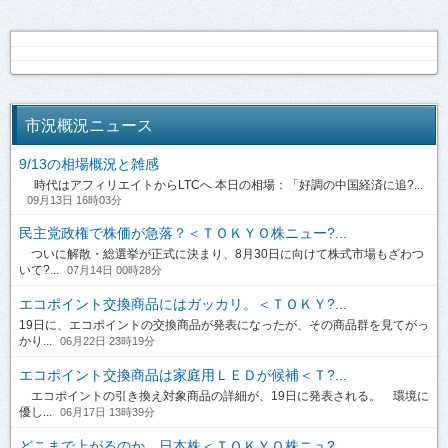
市況概況ニュース
9/13の相場概況と雑感
時代はアフィリエイトからLTCへ 本日の相場：「好調の中国経済に追?...
09月13日 16時03分
民主党政権で株価が急落？＜ＴＯＫＹＯ株ニュー?...
ついに解散・総選挙が正式に決まり、8月30日に向けて株式市場もざわつ
いて?...
07月14日 00時28分
エコポイント交換商品にはガッカリ。＜ＴＯＫＹ?...
19日に、エコポイントの交換商品が発表になったが、その商品群を見てがっ
かり...
06月22日 23時19分
エコポイント交換商品は家庭用ＬＥＤが候補＜Ｔ?...
エコポイントの引き換え対象商品の詳細が、19日に発表される。 環境に
優し...
06月17日 13時39分
どこまで上がるのか、日本株＜ＴＯＫＹＯ株ニュ?...