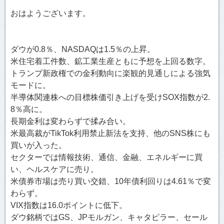
おはようございます。
ダウが0.8％、NASDAQは1.5％の上昇。
米住宅着工件数、鉱工業生産ともに予想を上回る数字。
トランプ新政権での金利動向に楽観的見通しによる強気
モードに。
半導体関連株への目標株価引き上げを受けSOX指数が2.
8％高に。
長期金利は変わらずで揉み合い。
米最高裁がTikTok利用禁止新法を支持、他のSNS株にも
買いが入った。
セクターでは情報技術、通信、金融、エネルギーに買
い、ヘルスケアに売り。
米債券市場は売り買い交錯、10年債利回りは4.61％で変
わらず。
VIX指数は16.0ポイントに低下。
ダウ銘柄ではGS、JPモルガン、キャタピラー、セール