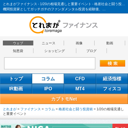
とれまがファイナンス - 1/20の相場見通しと重要イベント - 格差社会と闘う投資術
機関投資家としてガッチガチのファンダメンタル投資を経験後、…
ウェブ
ニュース
画像
動画
知恵袋
ショッピング
ブログ
トップ
コラム
CFD
経済指標
IR動画
IPO
MT4
フィスコ
カブトモNet
とれまが
>
ファイナンス
>
コラム
>
格差社会と闘う投資術
>
1/20の相場見通し
と重要イベント