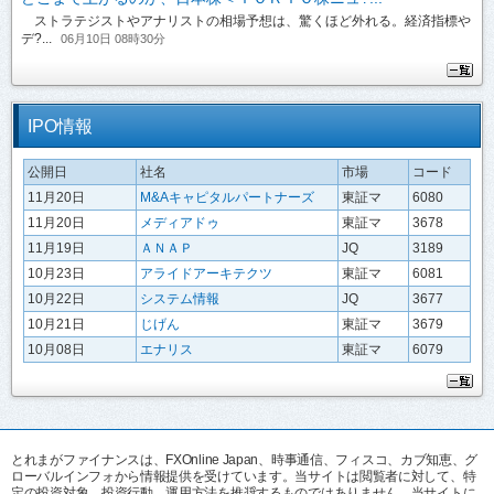
ストラテジストやアナリストの相場予想は、驚くほど外れる。経済指標や
デ?...
06月10日 08時30分
IPO情報
公開日
社名
市場
コード
11月20日
M&Aキャピタルパートナーズ
東証マ
6080
11月20日
メディアドゥ
東証マ
3678
11月19日
ＡＮＡＰ
JQ
3189
10月23日
アライドアーキテクツ
東証マ
6081
10月22日
システム情報
JQ
3677
10月21日
じげん
東証マ
3679
10月08日
エナリス
東証マ
6079
とれまがファイナンスは、FXOnline Japan、時事通信、フィスコ、カブ知恵、グ
ローバルインフォから情報提供を受けています。当サイトは閲覧者に対して、特
定の投資対象、投資行動、運用方法を推奨するものではありません。当サイトに