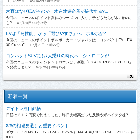
月）の交通...
08月02日 08時05分
木育はなぜ広がるのか 木造建築企業が提供する?...
今回のニュースのポイント夏休みシーズンに入り、子どもたちが木に触れ、
も?...
07月25日 09時27分
EVは「高性能」から「選びやすさ」へ ボルボが?...
今回のニュースのポイントボルボ・カー・ジャパンは、コンパクトEV「EX
30 Cross C...
07月25日 09時22分
コンパクトSUVにも7人乗りの時代へ シトロエンが...
今回のニュースのポイントシトロエンは、新型「C3 AIRCROSS HYBRID」
を発売しまし?...
07月25日 09時12分
新着一覧
デイトレ注目銘柄
日経は６１７円安で終えました。昨日大幅高だった反動や米ハイテク株?...
8/6の相場見通しと重要イベント
ダウ30 54349.12 ↑263.24（+0.49％） NASDAQ 26363.44 ↓221.55（-
0.83...