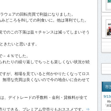
ベラウェアの回転売買で利益になりました。
込みどころをINしての利食いに。他は薄利でした。
況でのこの下落は益々チャンスは減ってしまいそう
見ときたいと思います。
で－４％でした。
られたりの繰り返しでちっとも楽しくない状況が続
ですが、相場を見ていると何かやりたくなってロス
。無理な売買は良くないので今の地合いに合わせて
市
9/
引は、デイトレードの手数料・金利・貸株料が全て
時代
「好調
売りできる、プレミアム空売りもおススメです。
⇒