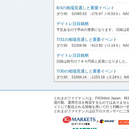
8/3の相場見通しと重要イベント
ダウ30 52485.03 ↑276.97（+0.53％） NASD
デイトレ注目銘柄
予定あるので早めの更新になります。 日経は前引
7/31の相場見通しと重要イベント
ダウ30 52208.06 ↑613.92（+1.19％） NASDA
デイトレ注目銘柄
日経は前引け７８４円高と反発になりました。ま
7/30の相場見通しと重要イベント
ダウ30 51594.14 ↓1153.18（-2.19％） NASD
とれまがファイナンスは、FXOnline Ja
資行動、運用方法を推奨するものではありませ
イトにて配信される情報を用いて行う判断の一
とれまがファイナンスは以下のスポンサーにご