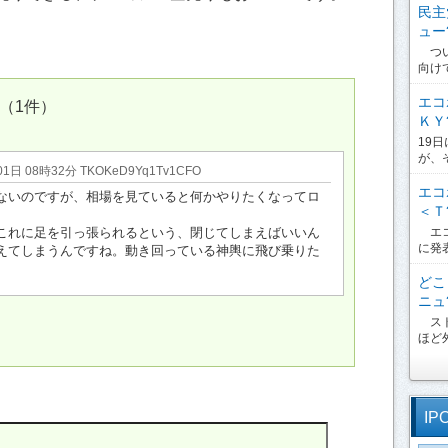
民主
ュー?
つい
向け
エコ
（1件）
ＫＹ?
19
が、
01日 08時32分 TKOKeD9Yq1Tv1CFO
エコ
ないのですが、相場を見ていると何かやりたくなってロ
＜Ｔ?
エコ
これに足を引っ張られるという、閉じてしまえばいいん
に発
えてしまうんですね。動き回っている神輿に飛び乗りた
どこ
ニュ?
スト
ほど外
IP