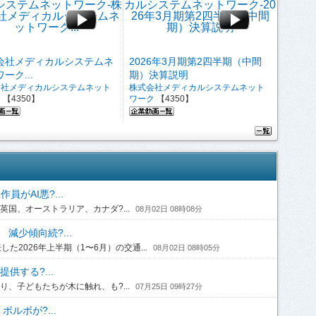
会社メディカルシステムネ
2026年3月期第2四半期（中間
ーク...
期）決算説明
会社メディカルシステムネット
株式会社メディカルシステムネット
ク
【4350】
ワーク
【4350】
がAI悪?...
国、オーストラリア、カナダ?...
08月02日 08時08分
 減少傾向続?...
2026年上半期（1〜6月）の交通...
08月02日 08時05分
供する?...
、子どもたちが木に触れ、も?...
07月25日 09時27分
ルボが?...