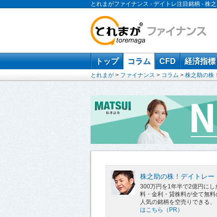
とれまがファイナンス - デイトレ注目銘柄 -
トップ
コラム
CFD
経済指標
とれまが
>
ファイナンス
>
コラム
>
株之助の株
株之助の株！デイトレー
300万円を1年半で2億円
料・金利・貸株料が全て無料
人気の銘柄を空売りできる、
はこちら（PR）