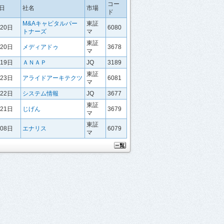
コー
日
社名
市場
ド
M&Aキャピタルパー
東証
月20日
6080
トナーズ
マ
東証
月20日
メディアドゥ
3678
マ
月19日
ＡＮＡＰ
JQ
3189
東証
月23日
アライドアーキテクツ
6081
マ
月22日
システム情報
JQ
3677
東証
月21日
じげん
3679
マ
東証
月08日
エナリス
6079
マ