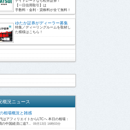
デイトレードなら松井証券！
【一日信用取引】は
手数料・金利・貸株料が全て無料！
ゆたか証券がディーラー募集
特集／ディーリングルームを取材し
た模様はこちら！
況概況ニュース
13の相場概況と雑感
はアフィリエイトからLTCへ 本日の相場：
の中国経済に追?...
09月13日 16時03分