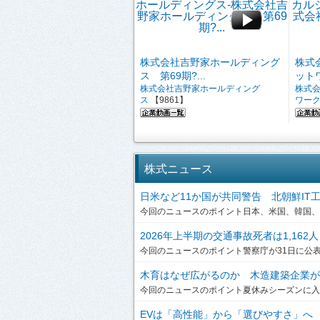
株式会社吉野家ホールディング
株式
ス 第69期?...
ットワ
株式会社吉野家ホールディング
株式
ス
【9861】
ワー
株式ニュース
日米など11か国が共同警告 北朝鮮IT工作員
今回のニュースのポイント日本、米国、韓国、英
2026年上半期の交通事故死者は1,162人
今回のニュースのポイント警察庁が31日に公表した
木育はなぜ広がるのか 木造建築企業が提
今回のニュースのポイント夏休みシーズンに入り
EVは「高性能」から「選びやすさ」へ ボ