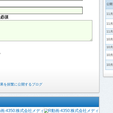
公開
11
内
必須
11
11
10
10
。
10
10
果を頻繁に公開するブログ