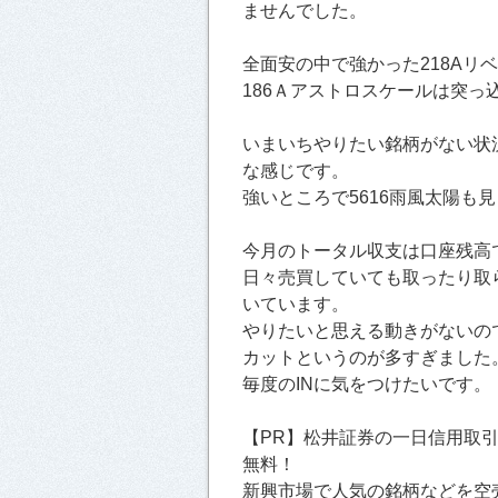
ませんでした。
全面安の中で強かった218Aリ
186Ａアストロスケールは突っ
いまいちやりたい銘柄がない状
な感じです。
強いところで5616雨風太陽も
今月のトータル収支は口座残高
日々売買していても取ったり取
いています。
やりたいと思える動きがないの
カットというのが多すぎました
毎度のINに気をつけたいです。
【PR】松井証券の一日信用取
無料！
新興市場で人気の銘柄などを空