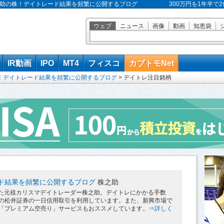
 株之助の株！デイトレード結果を頻繁に公開するブログ
300万円を1年半
ウェブ
ニュース
画像
動画
知恵袋
IR動画
IPO
MT4
フィスコ
カブトモNet
！デイトレード結果を頻繁に公開するブログ
>
デイトレ注目銘柄
ド結果を頻繁に公開するブログ
株之助
にした元祖カリスマデイトレーダー株之助。デイトレにかかる手数
の松井証券の一日信用取引を利用しています。また、新興市場で
「プレミアム空売り」サービスもおススメしています。
⇒詳しく