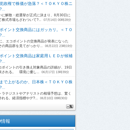
党政権で株価が急落？＜ＴＯＫＹＯ株ニ
...
に解散・総選挙が正式に決まり、8月30日に
て株式市場もざわついて?...
07月14日 00時28分
ポイント交換商品にはガッカリ。＜ＴＯ
...
日に、エコポイントの交換商品が発表になった
その商品群を見てがっかり...
06月22日 23時19分
ポイント交換商品は家庭用ＬＥＤが候補
...
ポイントの引き換え対象商品の詳細が、19日
表される。 環境に優し...
06月17日 13時39分
まで上がるのか、日本株＜ＴＯＫＹＯ株
...
ラテジストやアナリストの相場予想は、驚く
れる。経済指標やデ?...
06月10日 08時30分
O情報