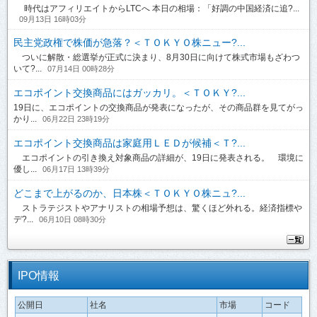
時代はアフィリエイトからLTCへ 本日の相場：「好調の中国経済に追?...
09月13日 16時03分
民主党政権で株価が急落？＜ＴＯＫＹＯ株ニュー?...
ついに解散・総選挙が正式に決まり、8月30日に向けて株式市場もざわつ
いて?...
07月14日 00時28分
エコポイント交換商品にはガッカリ。＜ＴＯＫＹ?...
19日に、エコポイントの交換商品が発表になったが、その商品群を見てがっ
かり...
06月22日 23時19分
エコポイント交換商品は家庭用ＬＥＤが候補＜Ｔ?...
エコポイントの引き換え対象商品の詳細が、19日に発表される。 環境に
優し...
06月17日 13時39分
どこまで上がるのか、日本株＜ＴＯＫＹＯ株ニュ?...
ストラテジストやアナリストの相場予想は、驚くほど外れる。経済指標や
デ?...
06月10日 08時30分
IPO情報
公開日
社名
市場
コード