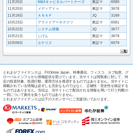
11月20日
M&Aキャピタルパートナーズ
東証マ
6080
11月20日
メディアドゥ
東証マ
3678
11月19日
ＡＮＡＰ
JQ
3189
10月23日
アライドアーキテクツ
東証マ
6081
10月22日
システム情報
JQ
3677
10月21日
じげん
東証マ
3679
10月08日
エナリス
東証マ
6079
とれまがファイナンスは、FXOnline Japan、時事通信、フィスコ、カブ知恵、グ
ローバルインフォから情報提供を受けています。当サイトは閲覧者に対して、特
定の投資対象、投資行動、運用方法を推奨するものではありません。当サイトに
掲載されている情報は必ずしも完全なものではなく、正確性・安全性を保証する
ものではありません。当社は、当サイトにて配信される情報を用いて行う判断の
一切について責任を負うものではありません。
とれまがファイナンスは以下のスポンサーにご支援頂いております。