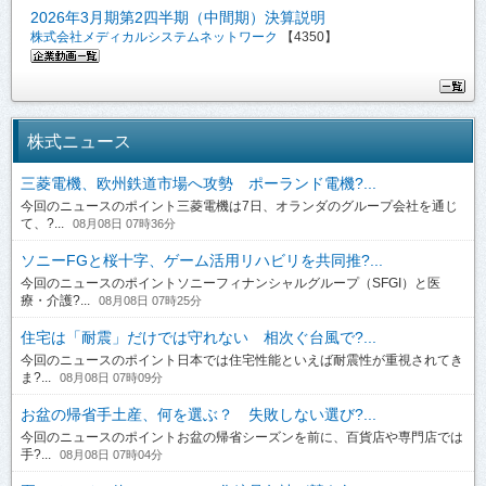
2026年3月期第2四半期（中間期）決算説明
株式会社メディカルシステムネットワーク
【4350】
株式ニュース
三菱電機、欧州鉄道市場へ攻勢 ポーランド電機?...
今回のニュースのポイント三菱電機は7日、オランダのグループ会社を通じ
て、?...
08月08日 07時36分
ソニーFGと桜十字、ゲーム活用リハビリを共同推?...
今回のニュースのポイントソニーフィナンシャルグループ（SFGI）と医
療・介護?...
08月08日 07時25分
住宅は「耐震」だけでは守れない 相次ぐ台風で?...
今回のニュースのポイント日本では住宅性能といえば耐震性が重視されてき
ま?...
08月08日 07時09分
お盆の帰省手土産、何を選ぶ？ 失敗しない選び?...
今回のニュースのポイントお盆の帰省シーズンを前に、百貨店や専門店では
手?...
08月08日 07時04分