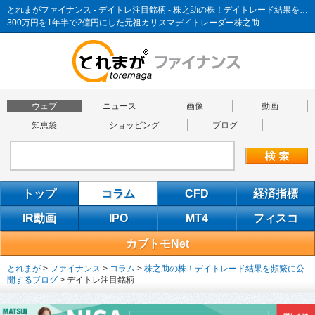
とれまがファイナンス - デイトレ注目銘柄 - 株之助の株！デイトレード結果を頻繁に公開するブログ
300万円を1年半で2億円にした元祖カリスマデイトレーダー株之助…
ウェブ
ニュース
画像
動画
知恵袋
ショッピング
ブログ
トップ
コラム
CFD
経済指標
IR動画
IPO
MT4
フィスコ
カブトモNet
とれまが
>
ファイナンス
>
コラム
>
株之助の株！デイトレード結果を頻繁に公
開するブログ
>
デイトレ注目銘柄