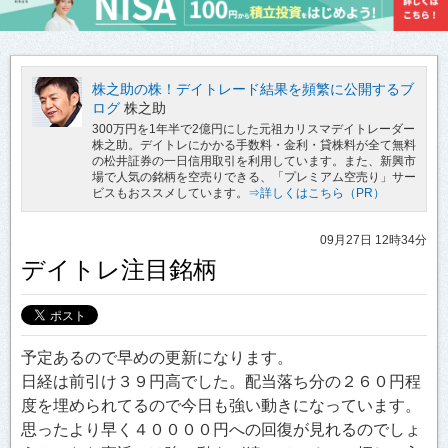
株之助の株！デイトレード結果を頻繁に公開するブ
ログ
株之助
300万円を1年半で2億円にした元祖カリスマデイトレーダー
株之助。デイトレにかかる手数料・金利・貸株料が全て無料
の松井証券の一日信用取引を利用しています。また、新興市
場で人気の銘柄を空売りできる、「プレミアム空売り」サー
ビスもおススメしています。
⇒詳しくはこちら（PR）
09月27日 12時34分
デイトレ注目銘柄
予定あるので早めの更新になります。
日経は前引け３９円高でした。配当落ち分の２６０円程
度を埋められてるので今日も強い動きになっています。
思ったより早く４００００円への回復が見れるのでしょ