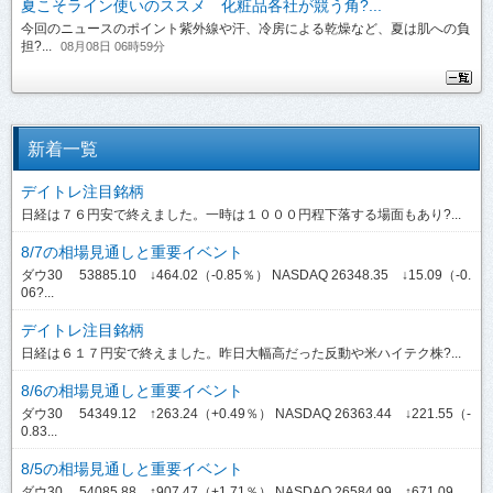
夏こそライン使いのススメ 化粧品各社が競う角?...
今回のニュースのポイント紫外線や汗、冷房による乾燥など、夏は肌への負
担?...
08月08日 06時59分
新着一覧
デイトレ注目銘柄
日経は７６円安で終えました。一時は１０００円程下落する場面もあり?...
8/7の相場見通しと重要イベント
ダウ30 53885.10 ↓464.02（-0.85％） NASDAQ 26348.35 ↓15.09（-0.
06?...
デイトレ注目銘柄
日経は６１７円安で終えました。昨日大幅高だった反動や米ハイテク株?...
8/6の相場見通しと重要イベント
ダウ30 54349.12 ↑263.24（+0.49％） NASDAQ 26363.44 ↓221.55（-
0.83...
8/5の相場見通しと重要イベント
ダウ30 54085.88 ↑907.47（+1.71％） NASDAQ 26584.99 ↑671.09