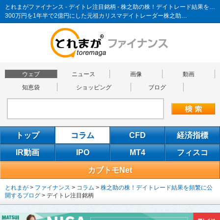
とれまがファイナンス - デイトレ注目銘柄 - 株之助の株！デイトレード結果を頻繁に公開するブログ
300万円を1年半で2億円にした元祖カリスマデイトレーダー株之助…
ウェブ
ニュース
画像
動画
知恵袋
ショッピング
ブログ
トップ
コラム
CFD
経済指標
IR動画
IPO
MT4
フィスコ
カブトモNet
とれまが
>
ファイナンス
>
コラム
>
株之助の株！デイトレード結果を頻繁に公
開するブログ
>
デイトレ注目銘柄