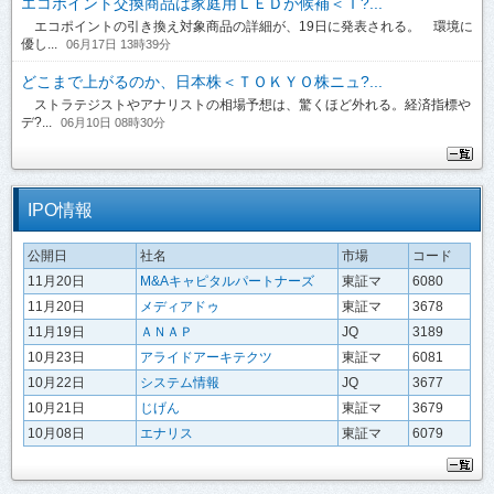
エコポイント交換商品は家庭用ＬＥＤが候補＜Ｔ?...
エコポイントの引き換え対象商品の詳細が、19日に発表される。 環境に
優し...
06月17日 13時39分
どこまで上がるのか、日本株＜ＴＯＫＹＯ株ニュ?...
ストラテジストやアナリストの相場予想は、驚くほど外れる。経済指標や
デ?...
06月10日 08時30分
IPO情報
公開日
社名
市場
コード
11月20日
M&Aキャピタルパートナーズ
東証マ
6080
11月20日
メディアドゥ
東証マ
3678
11月19日
ＡＮＡＰ
JQ
3189
10月23日
アライドアーキテクツ
東証マ
6081
10月22日
システム情報
JQ
3677
10月21日
じげん
東証マ
3679
10月08日
エナリス
東証マ
6079