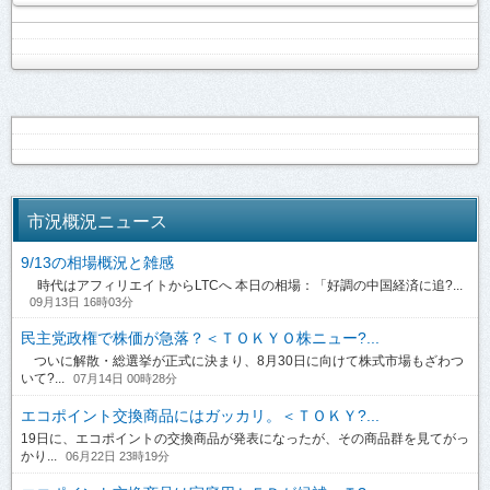
市況概況ニュース
9/13の相場概況と雑感
時代はアフィリエイトからLTCへ 本日の相場：「好調の中国経済に追?...
09月13日 16時03分
民主党政権で株価が急落？＜ＴＯＫＹＯ株ニュー?...
ついに解散・総選挙が正式に決まり、8月30日に向けて株式市場もざわつ
いて?...
07月14日 00時28分
エコポイント交換商品にはガッカリ。＜ＴＯＫＹ?...
19日に、エコポイントの交換商品が発表になったが、その商品群を見てがっ
かり...
06月22日 23時19分