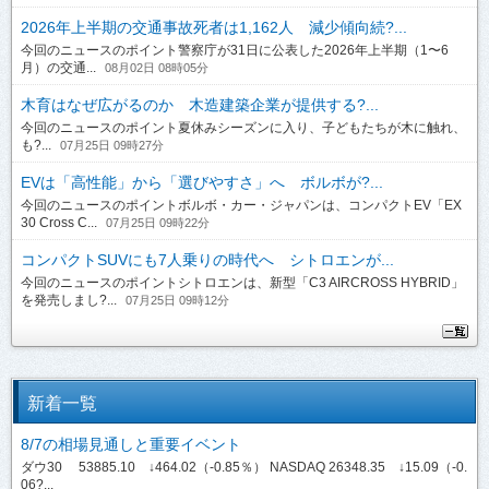
2026年上半期の交通事故死者は1,162人 減少傾向続?...
今回のニュースのポイント警察庁が31日に公表した2026年上半期（1〜6
月）の交通...
08月02日 08時05分
木育はなぜ広がるのか 木造建築企業が提供する?...
今回のニュースのポイント夏休みシーズンに入り、子どもたちが木に触れ、
も?...
07月25日 09時27分
EVは「高性能」から「選びやすさ」へ ボルボが?...
今回のニュースのポイントボルボ・カー・ジャパンは、コンパクトEV「EX
30 Cross C...
07月25日 09時22分
コンパクトSUVにも7人乗りの時代へ シトロエンが...
今回のニュースのポイントシトロエンは、新型「C3 AIRCROSS HYBRID」
を発売しまし?...
07月25日 09時12分
新着一覧
8/7の相場見通しと重要イベント
ダウ30 53885.10 ↓464.02（-0.85％） NASDAQ 26348.35 ↓15.09（-0.
06?...