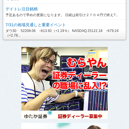
デイトレ注目銘柄
予定あるので早めの更新になります。 日経は前引け２７０４円で終え?...
7/31の相場見通しと重要イベント
ダウ30 52208.06 ↑613.92（+1.19％） NASDAQ 25122.18 ↑679.24
（+2.78...