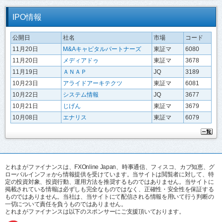
IPO情報
公開日
社名
市場
コード
11月20日
M&Aキャピタルパートナーズ
東証マ
6080
11月20日
メディアドゥ
東証マ
3678
11月19日
ＡＮＡＰ
JQ
3189
10月23日
アライドアーキテクツ
東証マ
6081
10月22日
システム情報
JQ
3677
10月21日
じげん
東証マ
3679
10月08日
エナリス
東証マ
6079
とれまがファイナンスは、FXOnline Japan、時事通信、フィスコ、カブ知恵、グ
ローバルインフォから情報提供を受けています。当サイトは閲覧者に対して、特
定の投資対象、投資行動、運用方法を推奨するものではありません。当サイトに
掲載されている情報は必ずしも完全なものではなく、正確性・安全性を保証する
ものではありません。当社は、当サイトにて配信される情報を用いて行う判断の
一切について責任を負うものではありません。
とれまがファイナンスは以下のスポンサーにご支援頂いております。