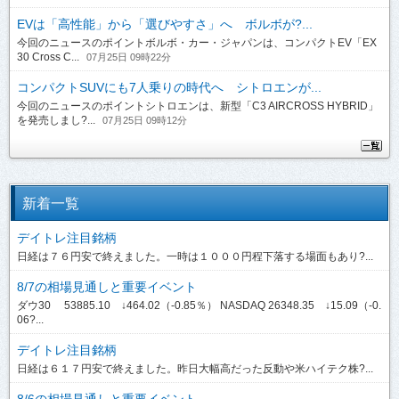
EVは「高性能」から「選びやすさ」へ ボルボが?...
今回のニュースのポイントボルボ・カー・ジャパンは、コンパクトEV「EX
30 Cross C...
07月25日 09時22分
コンパクトSUVにも7人乗りの時代へ シトロエンが...
今回のニュースのポイントシトロエンは、新型「C3 AIRCROSS HYBRID」
を発売しまし?...
07月25日 09時12分
新着一覧
デイトレ注目銘柄
日経は７６円安で終えました。一時は１０００円程下落する場面もあり?...
8/7の相場見通しと重要イベント
ダウ30 53885.10 ↓464.02（-0.85％） NASDAQ 26348.35 ↓15.09（-0.
06?...
デイトレ注目銘柄
日経は６１７円安で終えました。昨日大幅高だった反動や米ハイテク株?...
8/6の相場見通しと重要イベント