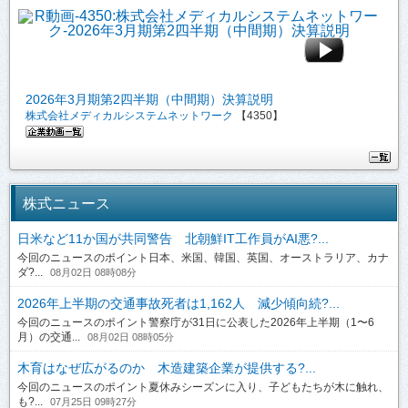
2026年3月期第2四半期（中間期）決算説明
株式会社メディカルシステムネットワーク
【4350】
株式ニュース
日米など11か国が共同警告 北朝鮮IT工作員がAI悪?...
今回のニュースのポイント日本、米国、韓国、英国、オーストラリア、カナ
ダ?...
08月02日 08時08分
2026年上半期の交通事故死者は1,162人 減少傾向続?...
今回のニュースのポイント警察庁が31日に公表した2026年上半期（1〜6
月）の交通...
08月02日 08時05分
木育はなぜ広がるのか 木造建築企業が提供する?...
今回のニュースのポイント夏休みシーズンに入り、子どもたちが木に触れ、
も?...
07月25日 09時27分