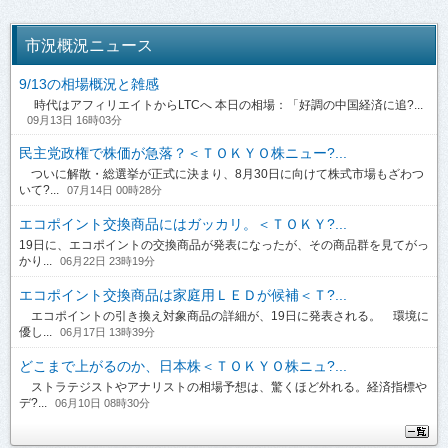
市況概況ニュース
9/13の相場概況と雑感
時代はアフィリエイトからLTCへ 本日の相場：「好調の中国経済に追?...
09月13日 16時03分
民主党政権で株価が急落？＜ＴＯＫＹＯ株ニュー?...
ついに解散・総選挙が正式に決まり、8月30日に向けて株式市場もざわつ
いて?...
07月14日 00時28分
エコポイント交換商品にはガッカリ。＜ＴＯＫＹ?...
19日に、エコポイントの交換商品が発表になったが、その商品群を見てがっ
かり...
06月22日 23時19分
エコポイント交換商品は家庭用ＬＥＤが候補＜Ｔ?...
エコポイントの引き換え対象商品の詳細が、19日に発表される。 環境に
優し...
06月17日 13時39分
どこまで上がるのか、日本株＜ＴＯＫＹＯ株ニュ?...
ストラテジストやアナリストの相場予想は、驚くほど外れる。経済指標や
デ?...
06月10日 08時30分