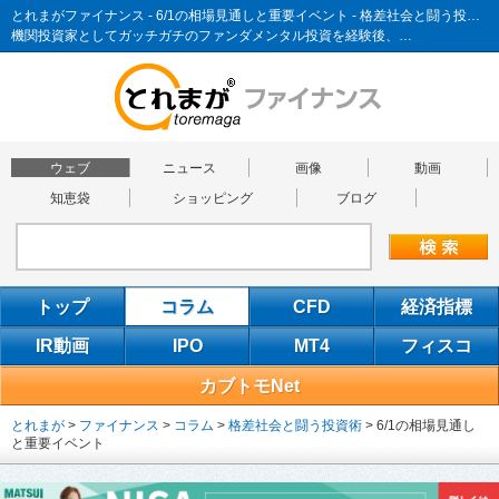
とれまがファイナンス - 6/1の相場見通しと重要イベント - 格差社会と闘う投資術
機関投資家としてガッチガチのファンダメンタル投資を経験後、…
ウェブ
ニュース
画像
動画
知恵袋
ショッピング
ブログ
トップ
コラム
CFD
経済指標
IR動画
IPO
MT4
フィスコ
カブトモNet
とれまが
>
ファイナンス
>
コラム
>
格差社会と闘う投資術
>
6/1の相場見通し
と重要イベント