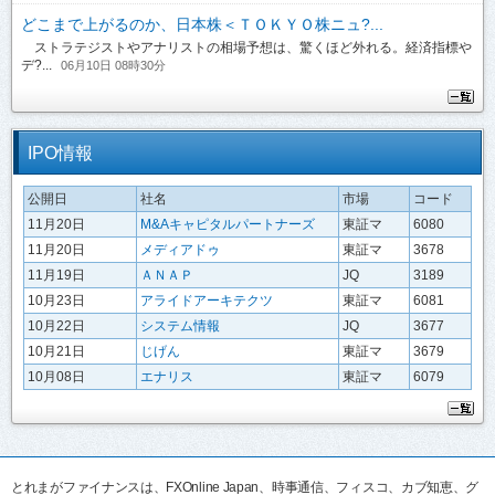
どこまで上がるのか、日本株＜ＴＯＫＹＯ株ニュ?...
ストラテジストやアナリストの相場予想は、驚くほど外れる。経済指標や
デ?...
06月10日 08時30分
IPO情報
公開日
社名
市場
コード
11月20日
M&Aキャピタルパートナーズ
東証マ
6080
11月20日
メディアドゥ
東証マ
3678
11月19日
ＡＮＡＰ
JQ
3189
10月23日
アライドアーキテクツ
東証マ
6081
10月22日
システム情報
JQ
3677
10月21日
じげん
東証マ
3679
10月08日
エナリス
東証マ
6079
とれまがファイナンスは、FXOnline Japan、時事通信、フィスコ、カブ知恵、グ