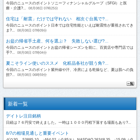
今回のニュースのポイントソニーフィナンシャルグループ（SFGI）と医
療・介護?...
08月08日 07時25分
住宅は「耐震」だけでは守れない 相次ぐ台風で?...
今回のニュースのポイント日本では住宅性能といえば耐震性が重視されてき
ま?...
08月08日 07時09分
お盆の帰省手土産、何を選ぶ？ 失敗しない選び?...
今回のニュースのポイントお盆の帰省シーズンを前に、百貨店や専門店では
手?...
08月08日 07時04分
夏こそライン使いのススメ 化粧品各社が競う角?...
今回のニュースのポイント紫外線や汗、冷房による乾燥など、夏は肌への負
担?...
08月08日 06時59分
新着一覧
デイトレ注目銘柄
日経は７６円安で終えました。一時は１０００円程下落する場面もあり?...
8/7の相場見通しと重要イベント
ダウ30 53885.10 ↓464.02（-0.85％） NASDAQ 26348.35 ↓15.09（-0.