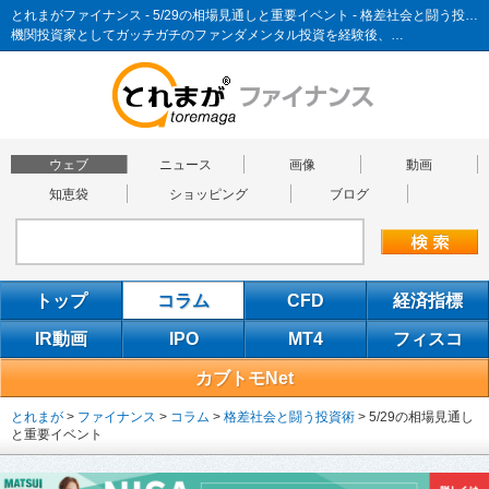
とれまがファイナンス - 5/29の相場見通しと重要イベント - 格差社会と闘う投資術
機関投資家としてガッチガチのファンダメンタル投資を経験後、…
ウェブ
ニュース
画像
動画
知恵袋
ショッピング
ブログ
トップ
コラム
CFD
経済指標
IR動画
IPO
MT4
フィスコ
カブトモNet
とれまが
>
ファイナンス
>
コラム
>
格差社会と闘う投資術
>
5/29の相場見通し
と重要イベント