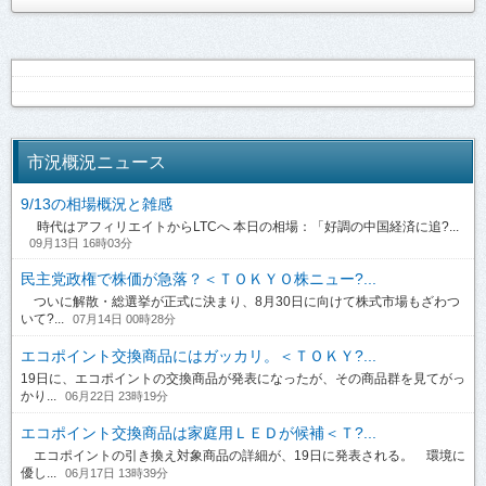
市況概況ニュース
9/13の相場概況と雑感
時代はアフィリエイトからLTCへ 本日の相場：「好調の中国経済に追?...
09月13日 16時03分
民主党政権で株価が急落？＜ＴＯＫＹＯ株ニュー?...
ついに解散・総選挙が正式に決まり、8月30日に向けて株式市場もざわつ
いて?...
07月14日 00時28分
エコポイント交換商品にはガッカリ。＜ＴＯＫＹ?...
19日に、エコポイントの交換商品が発表になったが、その商品群を見てがっ
かり...
06月22日 23時19分
エコポイント交換商品は家庭用ＬＥＤが候補＜Ｔ?...
エコポイントの引き換え対象商品の詳細が、19日に発表される。 環境に
優し...
06月17日 13時39分