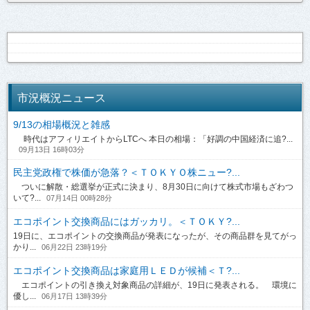
市況概況ニュース
9/13の相場概況と雑感
時代はアフィリエイトからLTCへ 本日の相場：「好調の中国経済に追?...
09月13日 16時03分
民主党政権で株価が急落？＜ＴＯＫＹＯ株ニュー?...
ついに解散・総選挙が正式に決まり、8月30日に向けて株式市場もざわつ
いて?...
07月14日 00時28分
エコポイント交換商品にはガッカリ。＜ＴＯＫＹ?...
19日に、エコポイントの交換商品が発表になったが、その商品群を見てがっ
かり...
06月22日 23時19分
エコポイント交換商品は家庭用ＬＥＤが候補＜Ｔ?...
エコポイントの引き換え対象商品の詳細が、19日に発表される。 環境に
優し...
06月17日 13時39分