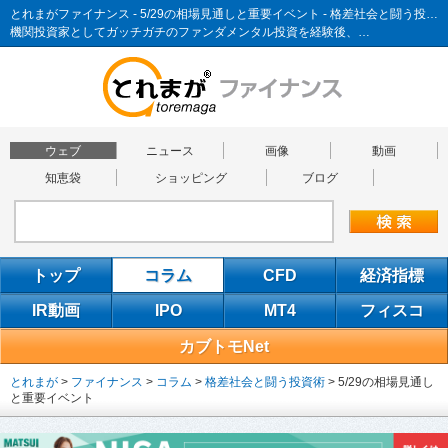
とれまがファイナンス - 5/29の相場見通しと重要イベント - 格差社会と闘う投資術
機関投資家としてガッチガチのファンダメンタル投資を経験後、…
ウェブ
ニュース
画像
動画
知恵袋
ショッピング
ブログ
トップ
コラム
CFD
経済指標
IR動画
IPO
MT4
フィスコ
カブトモNet
とれまが
>
ファイナンス
>
コラム
>
格差社会と闘う投資術
>
5/29の相場見通し
と重要イベント