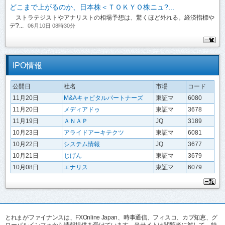
どこまで上がるのか、日本株＜ＴＯＫＹＯ株ニュ?...
ストラテジストやアナリストの相場予想は、驚くほど外れる。経済指標や
デ?...
06月10日 08時30分
IPO情報
公開日
社名
市場
コード
11月20日
M&Aキャピタルパートナーズ
東証マ
6080
11月20日
メディアドゥ
東証マ
3678
11月19日
ＡＮＡＰ
JQ
3189
10月23日
アライドアーキテクツ
東証マ
6081
10月22日
システム情報
JQ
3677
10月21日
じげん
東証マ
3679
10月08日
エナリス
東証マ
6079
とれまがファイナンスは、FXOnline Japan、時事通信、フィスコ、カブ知恵、グ
ローバルインフォから情報提供を受けています。当サイトは閲覧者に対して、特