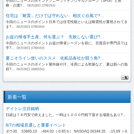
今回のニュースのポイントソニーフィナンシャルグループ（SFGI）と医
療・介護?...
08月08日 07時25分
住宅は「耐震」だけでは守れない 相次ぐ台風で?...
今回のニュースのポイント日本では住宅性能といえば耐震性が重視されてき
ま?...
08月08日 07時09分
お盆の帰省手土産、何を選ぶ？ 失敗しない選び?...
今回のニュースのポイントお盆の帰省シーズンを前に、百貨店や専門店では
手?...
08月08日 07時04分
夏こそライン使いのススメ 化粧品各社が競う角?...
今回のニュースのポイント紫外線や汗、冷房による乾燥など、夏は肌への負
担?...
08月08日 06時59分
新着一覧
デイトレ注目銘柄
日経は７６円安で終えました。一時は１０００円程下落する場面もあり?...
8/7の相場見通しと重要イベント
ダウ30 53885.10 ↓464.02（-0.85％） NASDAQ 26348.35 ↓15.09（-0.