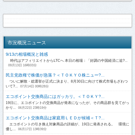
市況概況ニュース
9/13の相場概況と雑感
時代はアフィリエイトからLTCへ 本日の相場：「好調の中国経済に追?...
09月13日 16時03分
民主党政権で株価が急落？＜ＴＯＫＹＯ株ニュー?...
ついに解散・総選挙が正式に決まり、8月30日に向けて株式市場もざわつ
いて?...
07月14日 00時28分
エコポイント交換商品にはガッカリ。＜ＴＯＫＹ?...
19日に、エコポイントの交換商品が発表になったが、その商品群を見てがっ
かり...
06月22日 23時19分
エコポイント交換商品は家庭用ＬＥＤが候補＜Ｔ?...
エコポイントの引き換え対象商品の詳細が、19日に発表される。 環境に
優し...
06月17日 13時39分