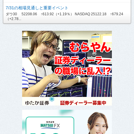
7/31の相場見通しと重要イベント
ダウ30 52208.06 ↑613.92（+1.19％） NASDAQ 25122.18 ↑679.24
（+2.78...