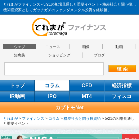
とれまがファイナンス - 5/21の相場見通しと重要イベント - 格差社会と闘う投資術
機関投資家としてガッチガチのファンダメンタル投資を経験後、…
ウェブ
ニュース
画像
動画
知恵袋
ショッピング
ブログ
トップ
コラム
CFD
経済指標
IR動画
IPO
MT4
フィスコ
カブトモNet
とれまが
>
ファイナンス
>
コラム
>
格差社会と闘う投資術
>
5/21の相場見通し
と重要イベント