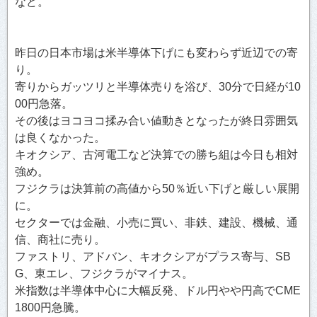
など。
昨日の日本市場は米半導体下げにも変わらず近辺での寄
り。
寄りからガッツリと半導体売りを浴び、30分で日経が10
00円急落。
その後はヨコヨコ揉み合い値動きとなったが終日雰囲気
は良くなかった。
キオクシア、古河電工など決算での勝ち組は今日も相対
強め。
フジクラは決算前の高値から50％近い下げと厳しい展開
に。
セクターでは金融、小売に買い、非鉄、建設、機械、通
信、商社に売り。
ファストリ、アドバン、キオクシアがプラス寄与、SB
G、東エレ、フジクラがマイナス。
米指数は半導体中心に大幅反発、ドル円やや円高でCME
1800円急騰。