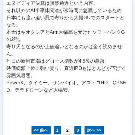
エヌビディア決算は無事通過という内容。
それ以外のAI半導体関連が米時間に急騰しているため
日本にも強い追い風で寄りから大幅GUでのスタートと
なる。
本命はキオクシアとArm大幅高を受けたソフトバンクG
の2強。
寄り天となるのか上値追いとなるのかは全く読めませ
ん。
昨日の新興市場はグロース指数が4.5％の急落。
時価総額上位に強い売り、直近IPOもほとんどが下げで
雰囲気最悪。
PowerX、タイミー、サンバイオ、アストロHD、QPSH
D、テラドローンなど大幅安。
<< 前へ
1
2
3
次へ >>