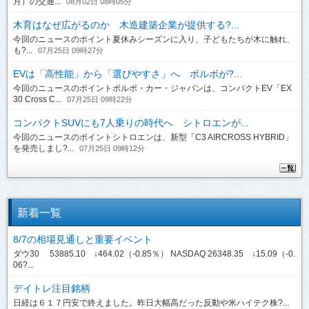
月）の交通...
08月02日 08時05分
木育はなぜ広がるのか 木造建築企業が提供する?...
今回のニュースのポイント夏休みシーズンに入り、子どもたちが木に触れ、
も?...
07月25日 09時27分
EVは「高性能」から「選びやすさ」へ ボルボが?...
今回のニュースのポイントボルボ・カー・ジャパンは、コンパクトEV「EX
30 Cross C...
07月25日 09時22分
コンパクトSUVにも7人乗りの時代へ シトロエンが...
今回のニュースのポイントシトロエンは、新型「C3 AIRCROSS HYBRID」
を発売しまし?...
07月25日 09時12分
新着一覧
8/7の相場見通しと重要イベント
ダウ30 53885.10 ↓464.02（-0.85％） NASDAQ 26348.35 ↓15.09（-0.
06?...
デイトレ注目銘柄
日経は６１７円安で終えました。昨日大幅高だった反動や米ハイテク株?...