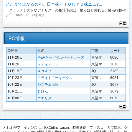
どこまで上がるのか、日本株＜ＴＯＫＹＯ株ニュ?...
ストラテジストやアナリストの相場予想は、驚くほど外れる。経済指標や
デ?...
06月10日 08時30分
IPO情報
公開日
社名
市場
コード
11月20日
M&Aキャピタルパートナーズ
東証マ
6080
11月20日
メディアドゥ
東証マ
3678
11月19日
ＡＮＡＰ
JQ
3189
10月23日
アライドアーキテクツ
東証マ
6081
10月22日
システム情報
JQ
3677
10月21日
じげん
東証マ
3679
10月08日
エナリス
東証マ
6079
とれまがファイナンスは、FXOnline Japan、時事通信、フィスコ、カブ知恵、グ
ローバルインフォから情報提供を受けています。当サイトは閲覧者に対して、特