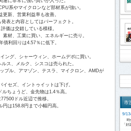
関連に非常に強い買いが入った。
どCPU系やマイクロンなど部材系が強い。
益更新、営業利益率も改善。
いも発表と内容としてはパーフェクト。
と評価は交錯している模様。
、素材、工業に買い、エネルギーに売り。
年債利回りは4.57％に低下。
。
ーイング、シャーウィン、ホームデポに買い。
ヘルス、メルク、シスコは売られた。
アップル、アマゾン、テスラ、マイクロン、AMDが
バイセズ、イントゥイットは下げ。
9ドルちょうど、金先物は1.4％高。
77500ドル近辺で推移。
市
円は158.8円まで小幅円高。
9/
時代
「好調