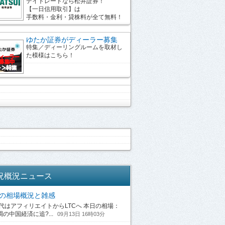
デイトレードなら松井証券！
【一日信用取引】は
手数料・金利・貸株料が全て無料！
ゆたか証券がディーラー募集
特集／ディーリングルームを取材し
た模様はこちら！
況概況ニュース
13の相場概況と雑感
はアフィリエイトからLTCへ 本日の相場：
の中国経済に追?...
09月13日 16時03分