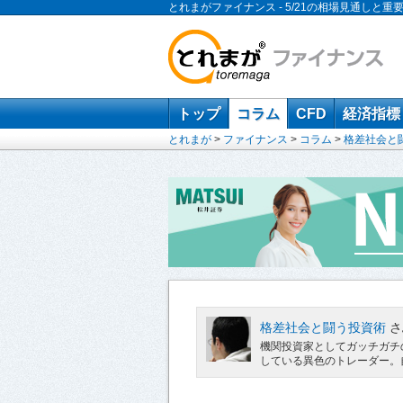
とれまがファイナンス - 5/21の相場見通しと重
トップ
コラム
CFD
経済指標
とれまが
>
ファイナンス
>
コラム
>
格差社会と
格差社会と闘う投資術
さ
機関投資家としてガッチガチ
している異色のトレーダー。