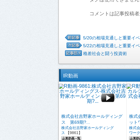
コメントは記事投稿者
5/20の相場見通しと重要イ
5/22の相場見通しと重要イ
格差社会と闘う投資術
IR動画
株式会社吉野家ホールディング
株式
ス 第69期?...
ットワ
株式会社吉野家ホールディング
株式
ス
【9861】
ワー