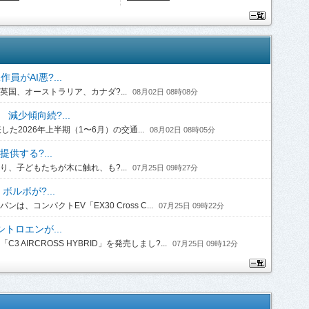
がAI悪?...
国、オーストラリア、カナダ?...
08月02日 08時08分
 減少傾向続?...
2026年上半期（1〜6月）の交通...
08月02日 08時05分
供する?...
、子どもたちが木に触れ、も?...
07月25日 09時27分
ルボが?...
コンパクトEV「EX30 Cross C...
07月25日 09時22分
トロエンが...
IRCROSS HYBRID」を発売しまし?...
07月25日 09時12分