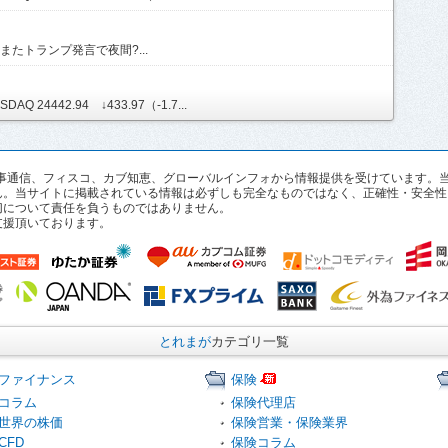
たトランプ発言で夜間?...
AQ 24442.94 ↓433.97（-1.7...
pan、時事通信、フィスコ、カブ知恵、グローバルインフォから情報提供を受けていま
ん。当サイトに掲載されている情報は必ずしも完全なものではなく、正確性・安全性
切について責任を負うものではありません。
支援頂いております。
とれまが
カテゴリ一覧
ファイナンス
保険
コラム
保険代理店
世界の株価
保険営業・保険業界
CFD
保険コラム