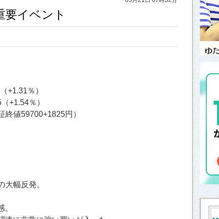
と重要イベント
7（+1.31％）
5（+1.54％）
終値59700+1825円）
5％の大幅反発。
感。