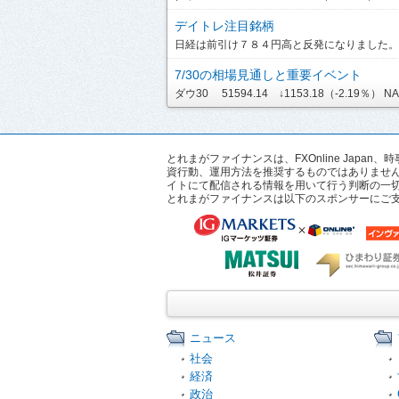
デイトレ注目銘柄
日経は前引け７８４円高と反発になりました。ま
7/30の相場見通しと重要イベント
ダウ30 51594.14 ↓1153.18（-2.19％） NASD
とれまがファイナンスは、FXOnline Ja
資行動、運用方法を推奨するものではありませ
イトにて配信される情報を用いて行う判断の一
とれまがファイナンスは以下のスポンサーにご
ニュース
社会
経済
政治