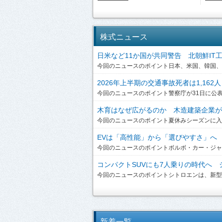
株式ニュース
日米など11か国が共同警告 北朝鮮IT工作員
今回のニュースのポイント日本、米国、韓国、英
2026年上半期の交通事故死者は1,162人
今回のニュースのポイント警察庁が31日に公表した
木育はなぜ広がるのか 木造建築企業が提
今回のニュースのポイント夏休みシーズンに入り
EVは「高性能」から「選びやすさ」へ ボ
今回のニュースのポイントボルボ・カー・ジャパンは、
コンパクトSUVにも7人乗りの時代へ シ
今回のニュースのポイントシトロエンは、新型「C3 A
新着一覧