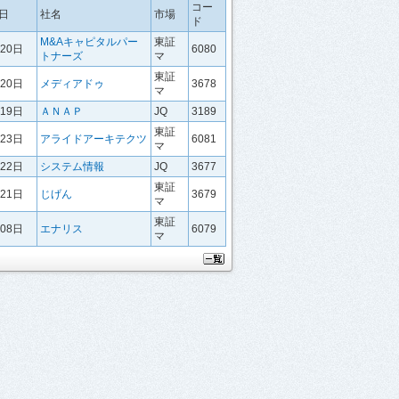
コー
日
社名
市場
ド
M&Aキャピタルパー
東証
月20日
6080
トナーズ
マ
東証
月20日
メディアドゥ
3678
マ
月19日
ＡＮＡＰ
JQ
3189
東証
月23日
アライドアーキテクツ
6081
マ
月22日
システム情報
JQ
3677
東証
月21日
じげん
3679
マ
東証
月08日
エナリス
6079
マ