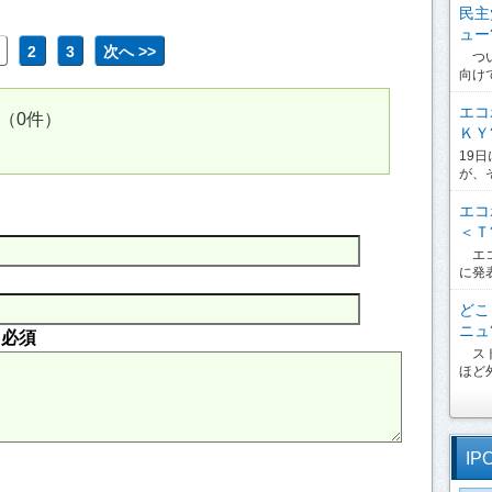
民主
ュー?
2
3
次へ >>
つい
向け
エコ
（0件）
ＫＹ?
19
が、
エコ
＜Ｔ?
エコ
に発
どこ
ニュ?
内
必須
スト
ほど外
IP
。