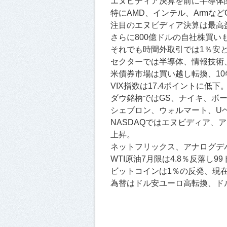
エヌビディア決算を前に半導体
特にAMD、インテル、Armな
注目のエヌビディア決算は最高
さらに800億ドルの自社株買
それでも時間外取引では1％安
セクターでは半導体、情報技術
米債券市場は買い越し転換、10
VIX指数は17.4ポイントに低下
ダウ銘柄ではGS、ナイキ、ボ
シェブロン、ウォルマート、U
NASDAQではエヌビディア、
上昇。
ネットフリックス、アナログデ
WTI原油7月限は4.8％反落し9
ビットコインは1％の反発、現在
為替はドル安ユーロ高転換、ドル