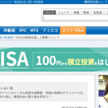
要イベント - 格差社会と闘う投資術
機関投資家として
ウェブ
ニュース
画像
動画
知恵袋
IR動画
IPO
MT4
フィスコ
カブトモNet
闘う投資術
>
5/21の相場見通しと重要イベント
ふぁいあ
のファンダメンタル投資を経験後、何故か短期のデイトレードを
自ら考え、格差社会と闘う術を学ぼう！
05月21日 07時32分