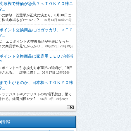
党政権で株価が急落？＜ＴＯＫＹＯ株ニ
...
に解散・総選挙が正式に決まり、8月30日に
て株式市場もざわついて?...
07月14日 00時28分
ポイント交換商品にはガッカリ。＜ＴＯ
...
日に、エコポイントの交換商品が発表になった
その商品群を見てがっかり...
06月22日 23時19分
ポイント交換商品は家庭用ＬＥＤが候補
...
ポイントの引き換え対象商品の詳細が、19日
表される。 環境に優し...
06月17日 13時39分
まで上がるのか、日本株＜ＴＯＫＹＯ株
...
ラテジストやアナリストの相場予想は、驚く
れる。経済指標やデ?...
06月10日 08時30分
O情報