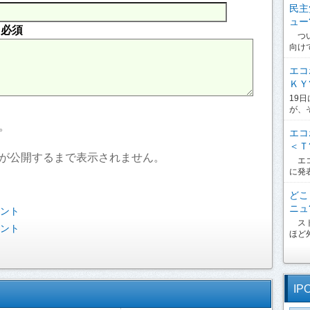
民主
ュー?
内
必須
つい
向け
エコ
ＫＹ?
19
が、
。
エコ
＜Ｔ?
が公開するまで表示されません。
エコ
に発
どこ
ニュ?
ベント
スト
ベント
ほど外
IP