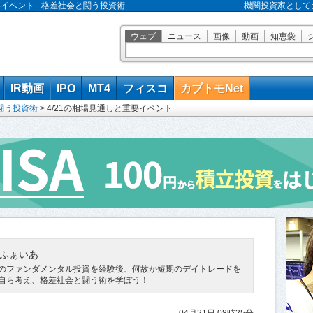
要イベント - 格差社会と闘う投資術
機関投資家として
ウェブ
ニュース
画像
動画
知恵袋
IR動画
IPO
MT4
フィスコ
カブトモNet
闘う投資術
>
4/21の相場見通しと重要イベント
ふぁいあ
のファンダメンタル投資を経験後、何故か短期のデイトレードを
自ら考え、格差社会と闘う術を学ぼう！
04月21日 08時25分