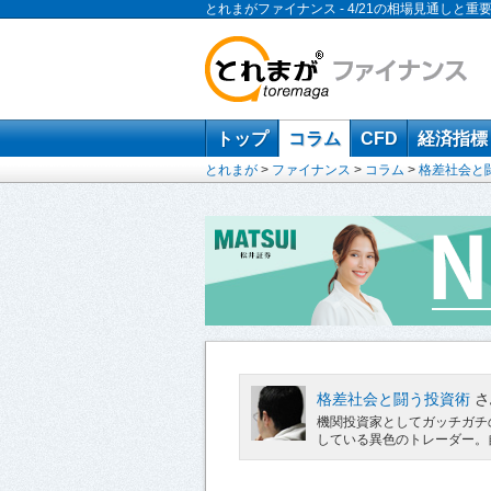
とれまがファイナンス - 4/21の相場見通しと重
トップ
コラム
CFD
経済指標
とれまが
>
ファイナンス
>
コラム
>
格差社会と
格差社会と闘う投資術
さ
機関投資家としてガッチガチ
している異色のトレーダー。