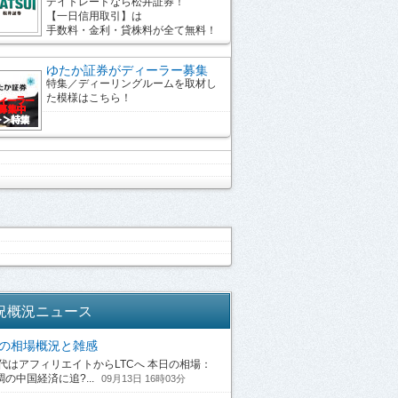
デイトレードなら松井証券！
【一日信用取引】は
手数料・金利・貸株料が全て無料！
ゆたか証券がディーラー募集
特集／ディーリングルームを取材し
た模様はこちら！
況概況ニュース
13の相場概況と雑感
はアフィリエイトからLTCへ 本日の相場：
の中国経済に追?...
09月13日 16時03分