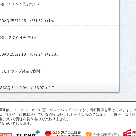
け１１２１円安でし?...
AQ 25373.85 ↑251.67（+1％...
け２７０４円で終え?...
Q 25122.18 ↑679.24（+2.78...
たトランプ発言で夜間?...
AQ 24442.94 ↓433.97（-1.7...
pan、時事通信、フィスコ、カブ知恵、グローバルインフォから情報提供を受けていま
ん。当サイトに掲載されている情報は必ずしも完全なものではなく、正確性・安全性
切について責任を負うものではありません。
支援頂いております。