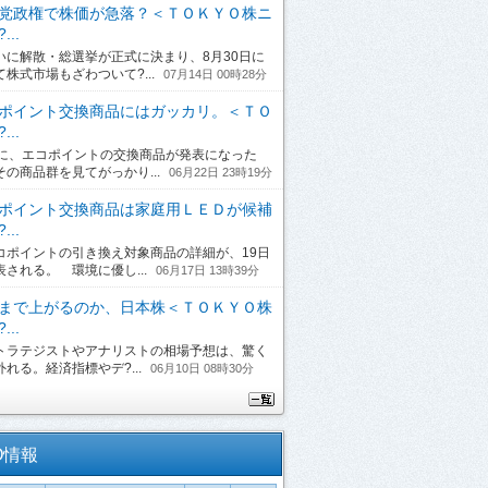
党政権で株価が急落？＜ＴＯＫＹＯ株ニ
...
に解散・総選挙が正式に決まり、8月30日に
て株式市場もざわついて?...
07月14日 00時28分
ポイント交換商品にはガッカリ。＜ＴＯ
...
日に、エコポイントの交換商品が発表になった
その商品群を見てがっかり...
06月22日 23時19分
ポイント交換商品は家庭用ＬＥＤが候補
...
ポイントの引き換え対象商品の詳細が、19日
表される。 環境に優し...
06月17日 13時39分
まで上がるのか、日本株＜ＴＯＫＹＯ株
...
ラテジストやアナリストの相場予想は、驚く
れる。経済指標やデ?...
06月10日 08時30分
O情報