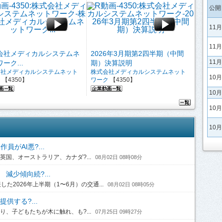
公開
11
11
会社メディカルシステムネ
2026年3月期第2四半期（中間
11
ーク...
期）決算説明
会社メディカルシステムネット
株式会社メディカルシステムネット
10
ク
【4350】
ワーク
【4350】
10
10
10
がAI悪?...
国、オーストラリア、カナダ?...
08月02日 08時08分
 減少傾向続?...
2026年上半期（1〜6月）の交通...
08月02日 08時05分
供する?...
、子どもたちが木に触れ、も?...
07月25日 09時27分