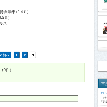
、除自動車+1.4％）
.5％）
ルス
<< 前へ
1
2
3
（0件）
市
9/
時代
「好調