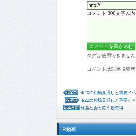
コメント 300文字以
タグは使用できません
コメントは記事投稿者
4/20の相場見通しと重要イ
4/22の相場見通しと重要イ
格差社会と闘う投資術
IR動画