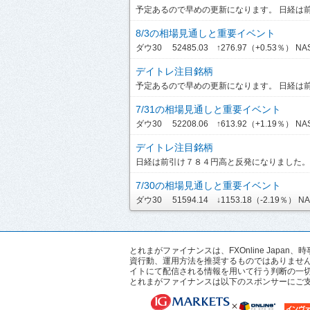
予定あるので早めの更新になります。 日経は前引
8/3の相場見通しと重要イベント
ダウ30 52485.03 ↑276.97（+0.53％） NASD
デイトレ注目銘柄
予定あるので早めの更新になります。 日経は前引
7/31の相場見通しと重要イベント
ダウ30 52208.06 ↑613.92（+1.19％） NASDA
デイトレ注目銘柄
日経は前引け７８４円高と反発になりました。ま
7/30の相場見通しと重要イベント
ダウ30 51594.14 ↓1153.18（-2.19％） NASD
とれまがファイナンスは、FXOnline Ja
資行動、運用方法を推奨するものではありませ
イトにて配信される情報を用いて行う判断の一
とれまがファイナンスは以下のスポンサーにご