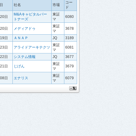
コー
日
社名
市場
ド
M&Aキャピタルパー
東証
月20日
6080
トナーズ
マ
東証
月20日
メディアドゥ
3678
マ
月19日
ＡＮＡＰ
JQ
3189
東証
月23日
アライドアーキテクツ
6081
マ
月22日
システム情報
JQ
3677
東証
月21日
じげん
3679
マ
東証
月08日
エナリス
6079
マ