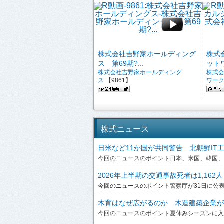
株式会社吉野家ホールディング
株式
ス 第69期?...
ットワ
株式会社吉野家ホールディング
株式
ス
【9861】
ワー
株式ニュース
日米など11か国が共同警告 北朝鮮IT工作員
今回のニュースのポイント日本、米国、韓国、英
2026年上半期の交通事故死者は1,162人
今回のニュースのポイント警察庁が31日に公表した
木育はなぜ広がるのか 木造建築企業が提
今回のニュースのポイント夏休みシーズンに入り