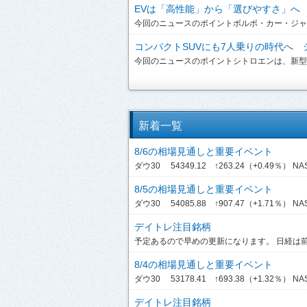
EVは「高性能」から「選びやすさ」へ ボ
今回のニュースのポイントボルボ・カー・ジャパンは、
コンパクトSUVにも7人乗りの時代へ シ
今回のニュースのポイントシトロエンは、新型「C3 A
新着一覧
8/6の相場見通しと重要イベント
ダウ30 54349.12 ↑263.24（+0.49％） NASDA
8/5の相場見通しと重要イベント
ダウ30 54085.88 ↑907.47（+1.71％） NASDA
デイトレ注目銘柄
予定あるので早めの更新になります。 日経は前引
8/4の相場見通しと重要イベント
ダウ30 53178.41 ↑693.38（+1.32％） NASDA
デイトレ注目銘柄