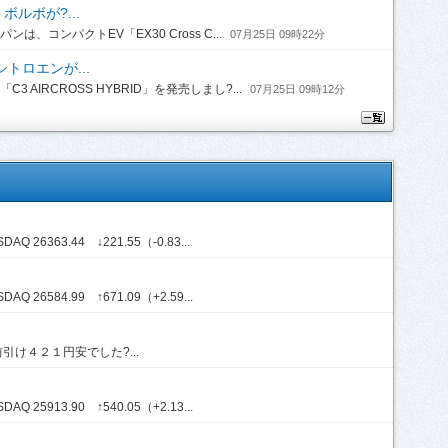
ルボが?...
コンパクトEV「EX30 Cross C...
07月25日 09時22分
トロエンが...
IRCROSS HYBRID」を発売しまし?...
07月25日 09時12分
Q 26363.44 ↓221.55（-0.83...
Q 26584.99 ↑671.09（+2.59...
け４２１円安でした?...
Q 25913.90 ↑540.05（+2.13...