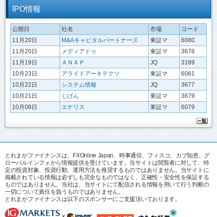
IPO情報
公開日
社名
市場
コード
11月20日
M&Aキャピタルパートナーズ
東証マ
6080
11月20日
メディアドゥ
東証マ
3678
11月19日
ＡＮＡＰ
JQ
3189
10月23日
アライドアーキテクツ
東証マ
6081
10月22日
システム情報
JQ
3677
10月21日
じげん
東証マ
3679
10月08日
エナリス
東証マ
6079
とれまがファイナンスは、FXOnline Japan、時事通信、フィスコ、カブ知恵、グ
ローバルインフォから情報提供を受けています。当サイトは閲覧者に対して、特
定の投資対象、投資行動、運用方法を推奨するものではありません。当サイトに
掲載されている情報は必ずしも完全なものではなく、正確性・安全性を保証する
ものではありません。当社は、当サイトにて配信される情報を用いて行う判断の
一切について責任を負うものではありません。
とれまがファイナンスは以下のスポンサーにご支援頂いております。