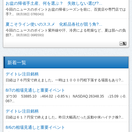
お盆の帰省手土産、何を選ぶ？ 失敗しない選び?...
今回のニュースのポイントお盆の帰省シーズンを前に、百貨店や専門店では
手?...
08月08日 07時04分
夏こそライン使いのススメ 化粧品各社が競う角?...
今回のニュースのポイント紫外線や汗、冷房による乾燥など、夏は肌への負
担?...
08月08日 06時59分
新着一覧
デイトレ注目銘柄
日経は７６円安で終えました。一時は１０００円程下落する場面もあり?...
8/7の相場見通しと重要イベント
ダウ30 53885.10 ↓464.02（-0.85％） NASDAQ 26348.35 ↓15.09（-0.
06?...
デイトレ注目銘柄
日経は６１７円安で終えました。昨日大幅高だった反動や米ハイテク株?...
8/6の相場見通しと重要イベント