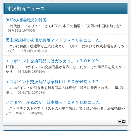
市況概況ニュース
9/13の相場概況と雑感
時代はアフィリエイトからLTCへ 本日の相場：「好調の中国経済に追?...
09月13日 16時03分
民主党政権で株価が急落？＜ＴＯＫＹＯ株ニュー?...
ついに解散・総選挙が正式に決まり、8月30日に向けて株式市場もざわつ
いて?...
07月14日 00時28分
エコポイント交換商品にはガッカリ。＜ＴＯＫＹ?...
19日に、エコポイントの交換商品が発表になったが、その商品群を見てがっ
かり...
06月22日 23時19分
エコポイント交換商品は家庭用ＬＥＤが候補＜Ｔ?...
エコポイントの引き換え対象商品の詳細が、19日に発表される。 環境に
優し...
06月17日 13時39分
どこまで上がるのか、日本株＜ＴＯＫＹＯ株ニュ?...
ストラテジストやアナリストの相場予想は、驚くほど外れる。経済指標や
デ?...
06月10日 08時30分