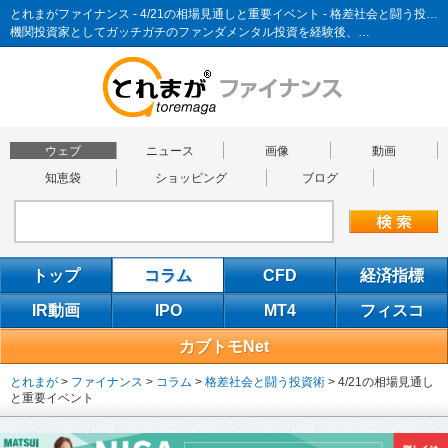
とれまがファイナンス - 4/21の相場見通しと重要イベント - 格差社会と闘う投資術
機関投資家としてガッチガチのファンダメンタル投資を経験後、…
ウェブ
ニュース
画像
動画
知恵袋
ショッピング
ブログ
トップ
コラム
CFD
経済指標
IR動画
IPO
MT4
フィスコ
カブトモNet
とれまが
>
ファイナンス
>
コラム
>
格差社会と闘う投資術
>
4/21の相場見通し
と重要イベント