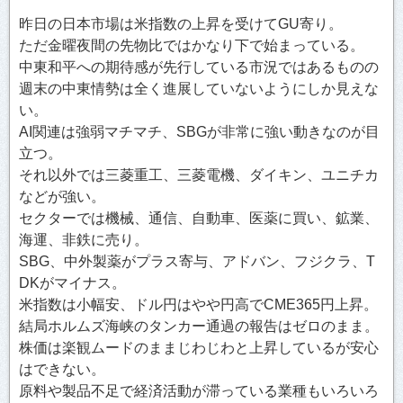
昨日の日本市場は米指数の上昇を受けてGU寄り。
ただ金曜夜間の先物比ではかなり下で始まっている。
中東和平への期待感が先行している市況ではあるものの
週末の中東情勢は全く進展していないようにしか見えな
い。
AI関連は強弱マチマチ、SBGが非常に強い動きなのが目
立つ。
それ以外では三菱重工、三菱電機、ダイキン、ユニチカ
などが強い。
セクターでは機械、通信、自動車、医薬に買い、鉱業、
海運、非鉄に売り。
SBG、中外製薬がプラス寄与、アドバン、フジクラ、T
DKがマイナス。
米指数は小幅安、ドル円はやや円高でCME365円上昇。
結局ホルムズ海峡のタンカー通過の報告はゼロのまま。
株価は楽観ムードのままじわじわと上昇しているが安心
はできない。
原料や製品不足で経済活動が滞っている業種もいろいろ