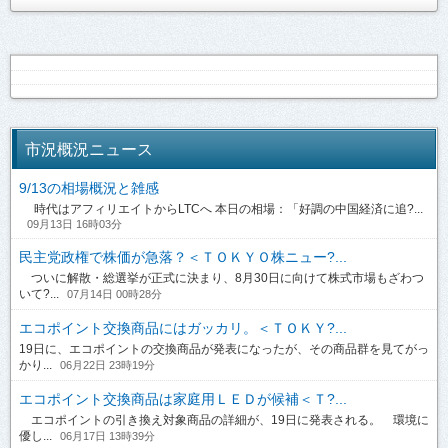
市況概況ニュース
9/13の相場概況と雑感
時代はアフィリエイトからLTCへ 本日の相場：「好調の中国経済に追?...
09月13日 16時03分
民主党政権で株価が急落？＜ＴＯＫＹＯ株ニュー?...
ついに解散・総選挙が正式に決まり、8月30日に向けて株式市場もざわつ
いて?...
07月14日 00時28分
エコポイント交換商品にはガッカリ。＜ＴＯＫＹ?...
19日に、エコポイントの交換商品が発表になったが、その商品群を見てがっ
かり...
06月22日 23時19分
エコポイント交換商品は家庭用ＬＥＤが候補＜Ｔ?...
エコポイントの引き換え対象商品の詳細が、19日に発表される。 環境に
優し...
06月17日 13時39分