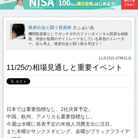
格差社会と闘う投資術
さふぁいあ
機関投資家としてガッチガチのファンダメンタル投資を経験
後、何故か短期のデイトレードをしている異色のトレーダ
ー。自ら考え、格差社会と闘う術を学ぼう！
11月25日 07時31分
11/25の相場見通しと重要イベント
日本では重要指標なし、2社決算予定。
中国、欧州、アメリカも重要指標なし。
今週は水曜に発表予定の米個人消費支出に注目。
また木曜がサンクスギビング、金曜がブラックフライデ