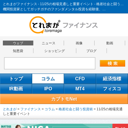
とれまがファイナンス - 11/25の相場見通しと重要イベント - 格差社会と闘う投資術
機関投資家としてガッチガチのファンダメンタル投資を経験後、…
ウェブ
ニュース
画像
動画
知恵袋
ショッピング
ブログ
トップ
コラム
CFD
経済指標
IR動画
IPO
MT4
フィスコ
カブトモNet
とれまが
>
ファイナンス
>
コラム
>
格差社会と闘う投資術
>
11/25の相場見通
しと重要イベント