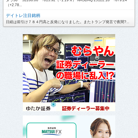
（+2.78...
デイトレ注目銘柄
日経は前引け７８４円高と反発になりました。またトランプ発言で夜間?...