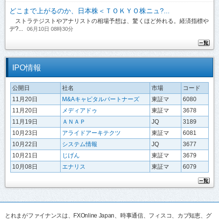
どこまで上がるのか、日本株＜ＴＯＫＹＯ株ニュ?...
ストラテジストやアナリストの相場予想は、驚くほど外れる。経済指標や
デ?...
06月10日 08時30分
IPO情報
公開日
社名
市場
コード
11月20日
M&Aキャピタルパートナーズ
東証マ
6080
11月20日
メディアドゥ
東証マ
3678
11月19日
ＡＮＡＰ
JQ
3189
10月23日
アライドアーキテクツ
東証マ
6081
10月22日
システム情報
JQ
3677
10月21日
じげん
東証マ
3679
10月08日
エナリス
東証マ
6079
とれまがファイナンスは、FXOnline Japan、時事通信、フィスコ、カブ知恵、グ