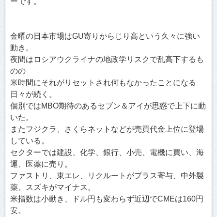
ーです。
金曜の日本市場はGU寄りからじり高という久々に強い
動き。
夜間はロシアウクライナの地政学リスクで乱高下するも
のの
米時間にそれがリセットされ何もなかったことになる
日々が続く。
個別ではMBO期待のあるセブン＆アイが思惑で上下に動
いた。
またフジクラ、さくらネットなどが売買代金上位に登場
している。
セクターでは建設、化学、銀行、小売、電機に買い、海
運、医薬に売り。
ファストリ、東エレ、リクルートがプラス寄与、中外製
薬、スズキがマイナス。
米指数は小動き、ドル円も変わらず近辺でCMEは160円
安。