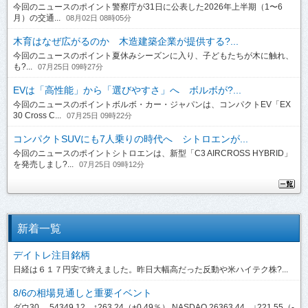
今回のニュースのポイント警察庁が31日に公表した2026年上半期（1〜6
月）の交通...
08月02日 08時05分
木育はなぜ広がるのか 木造建築企業が提供する?...
今回のニュースのポイント夏休みシーズンに入り、子どもたちが木に触れ、
も?...
07月25日 09時27分
EVは「高性能」から「選びやすさ」へ ボルボが?...
今回のニュースのポイントボルボ・カー・ジャパンは、コンパクトEV「EX
30 Cross C...
07月25日 09時22分
コンパクトSUVにも7人乗りの時代へ シトロエンが...
今回のニュースのポイントシトロエンは、新型「C3 AIRCROSS HYBRID」
を発売しまし?...
07月25日 09時12分
新着一覧
デイトレ注目銘柄
日経は６１７円安で終えました。昨日大幅高だった反動や米ハイテク株?...
8/6の相場見通しと重要イベント
ダウ30 54349.12 ↑263.24（+0.49％） NASDAQ 26363.44 ↓221.55（-