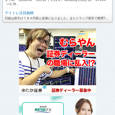
（+2.78...
デイトレ注目銘柄
日経は前引け７８４円高と反発になりました。またトランプ発言で夜間?...