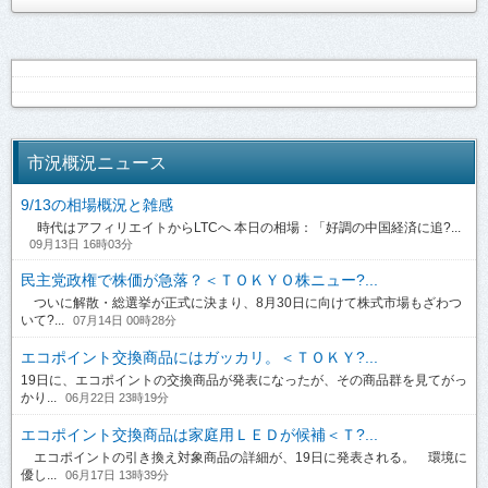
市況概況ニュース
9/13の相場概況と雑感
時代はアフィリエイトからLTCへ 本日の相場：「好調の中国経済に追?...
09月13日 16時03分
民主党政権で株価が急落？＜ＴＯＫＹＯ株ニュー?...
ついに解散・総選挙が正式に決まり、8月30日に向けて株式市場もざわつ
いて?...
07月14日 00時28分
エコポイント交換商品にはガッカリ。＜ＴＯＫＹ?...
19日に、エコポイントの交換商品が発表になったが、その商品群を見てがっ
かり...
06月22日 23時19分
エコポイント交換商品は家庭用ＬＥＤが候補＜Ｔ?...
エコポイントの引き換え対象商品の詳細が、19日に発表される。 環境に
優し...
06月17日 13時39分