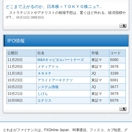
どこまで上がるのか、日本株＜ＴＯＫＹＯ株ニュ?...
ストラテジストやアナリストの相場予想は、驚くほど外れる。経済指標や
デ?...
06月10日 08時30分
IPO情報
公開日
社名
市場
コード
11月20日
M&Aキャピタルパートナーズ
東証マ
6080
11月20日
メディアドゥ
東証マ
3678
11月19日
ＡＮＡＰ
JQ
3189
10月23日
アライドアーキテクツ
東証マ
6081
10月22日
システム情報
JQ
3677
10月21日
じげん
東証マ
3679
10月08日
エナリス
東証マ
6079
とれまがファイナンスは、FXOnline Japan、時事通信、フィスコ、カブ知恵、グ