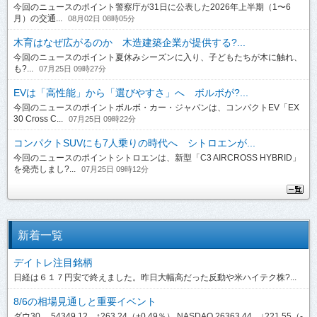
今回のニュースのポイント警察庁が31日に公表した2026年上半期（1〜6
月）の交通...
08月02日 08時05分
木育はなぜ広がるのか 木造建築企業が提供する?...
今回のニュースのポイント夏休みシーズンに入り、子どもたちが木に触れ、
も?...
07月25日 09時27分
EVは「高性能」から「選びやすさ」へ ボルボが?...
今回のニュースのポイントボルボ・カー・ジャパンは、コンパクトEV「EX
30 Cross C...
07月25日 09時22分
コンパクトSUVにも7人乗りの時代へ シトロエンが...
今回のニュースのポイントシトロエンは、新型「C3 AIRCROSS HYBRID」
を発売しまし?...
07月25日 09時12分
新着一覧
デイトレ注目銘柄
日経は６１７円安で終えました。昨日大幅高だった反動や米ハイテク株?...
8/6の相場見通しと重要イベント
ダウ30 54349.12 ↑263.24（+0.49％） NASDAQ 26363.44 ↓221.55（-