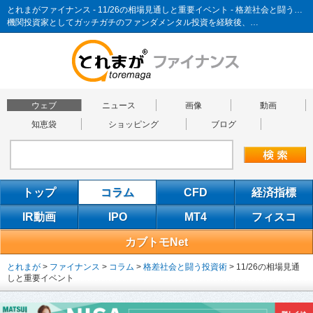
とれまがファイナンス - 11/26の相場見通しと重要イベント - 格差社会と闘う投資術
機関投資家としてガッチガチのファンダメンタル投資を経験後、…
ウェブ
ニュース
画像
動画
知恵袋
ショッピング
ブログ
トップ
コラム
CFD
経済指標
IR動画
IPO
MT4
フィスコ
カブトモNet
とれまが
>
ファイナンス
>
コラム
>
格差社会と闘う投資術
>
11/26の相場見通
しと重要イベント