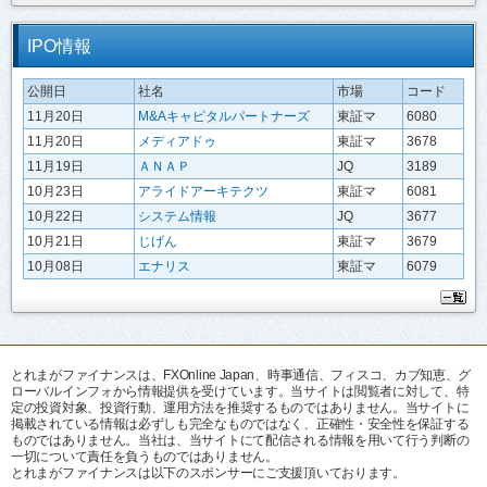
IPO情報
公開日
社名
市場
コード
11月20日
M&Aキャピタルパートナーズ
東証マ
6080
11月20日
メディアドゥ
東証マ
3678
11月19日
ＡＮＡＰ
JQ
3189
10月23日
アライドアーキテクツ
東証マ
6081
10月22日
システム情報
JQ
3677
10月21日
じげん
東証マ
3679
10月08日
エナリス
東証マ
6079
とれまがファイナンスは、FXOnline Japan、時事通信、フィスコ、カブ知恵、グ
ローバルインフォから情報提供を受けています。当サイトは閲覧者に対して、特
定の投資対象、投資行動、運用方法を推奨するものではありません。当サイトに
掲載されている情報は必ずしも完全なものではなく、正確性・安全性を保証する
ものではありません。当社は、当サイトにて配信される情報を用いて行う判断の
一切について責任を負うものではありません。
とれまがファイナンスは以下のスポンサーにご支援頂いております。