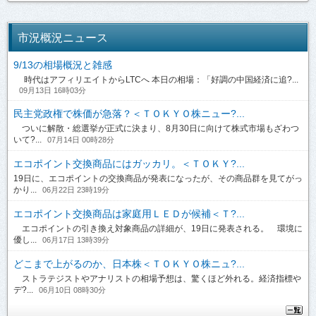
市況概況ニュース
9/13の相場概況と雑感
時代はアフィリエイトからLTCへ 本日の相場：「好調の中国経済に追?...
09月13日 16時03分
民主党政権で株価が急落？＜ＴＯＫＹＯ株ニュー?...
ついに解散・総選挙が正式に決まり、8月30日に向けて株式市場もざわつ
いて?...
07月14日 00時28分
エコポイント交換商品にはガッカリ。＜ＴＯＫＹ?...
19日に、エコポイントの交換商品が発表になったが、その商品群を見てがっ
かり...
06月22日 23時19分
エコポイント交換商品は家庭用ＬＥＤが候補＜Ｔ?...
エコポイントの引き換え対象商品の詳細が、19日に発表される。 環境に
優し...
06月17日 13時39分
どこまで上がるのか、日本株＜ＴＯＫＹＯ株ニュ?...
ストラテジストやアナリストの相場予想は、驚くほど外れる。経済指標や
デ?...
06月10日 08時30分