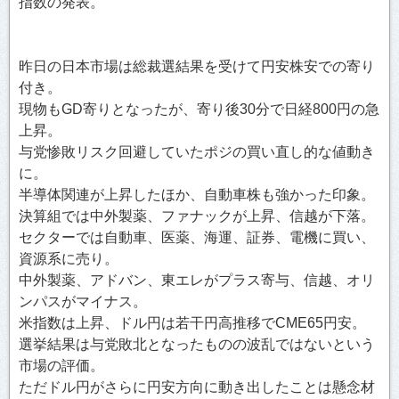
指数の発表。
昨日の日本市場は総裁選結果を受けて円安株安での寄り
付き。
現物もGD寄りとなったが、寄り後30分で日経800円の急
上昇。
与党惨敗リスク回避していたポジの買い直し的な値動き
に。
半導体関連が上昇したほか、自動車株も強かった印象。
決算組では中外製薬、ファナックが上昇、信越が下落。
セクターでは自動車、医薬、海運、証券、電機に買い、
資源系に売り。
中外製薬、アドバン、東エレがプラス寄与、信越、オリ
ンパスがマイナス。
米指数は上昇、ドル円は若干円高推移でCME65円安。
選挙結果は与党敗北となったものの波乱ではないという
市場の評価。
ただドル円がさらに円安方向に動き出したことは懸念材