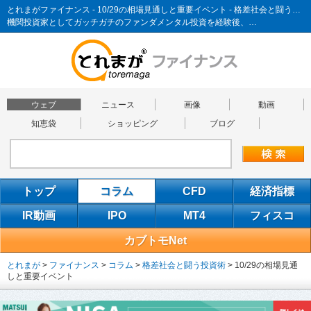
とれまがファイナンス - 10/29の相場見通しと重要イベント - 格差社会と闘う投資術
機関投資家としてガッチガチのファンダメンタル投資を経験後、…
ウェブ
ニュース
画像
動画
知恵袋
ショッピング
ブログ
トップ
コラム
CFD
経済指標
IR動画
IPO
MT4
フィスコ
カブトモNet
とれまが
>
ファイナンス
>
コラム
>
格差社会と闘う投資術
>
10/29の相場見通
しと重要イベント