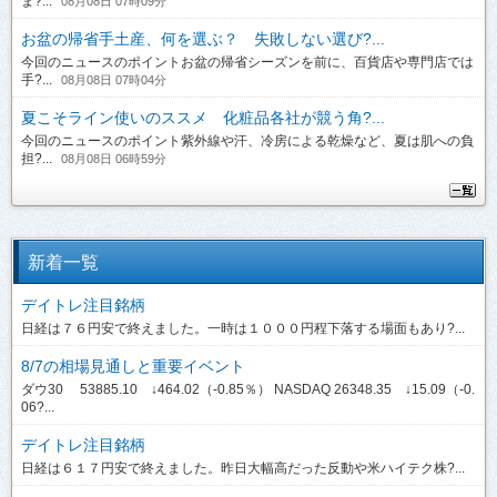
ま?...
08月08日 07時09分
お盆の帰省手土産、何を選ぶ？ 失敗しない選び?...
今回のニュースのポイントお盆の帰省シーズンを前に、百貨店や専門店では
手?...
08月08日 07時04分
夏こそライン使いのススメ 化粧品各社が競う角?...
今回のニュースのポイント紫外線や汗、冷房による乾燥など、夏は肌への負
担?...
08月08日 06時59分
新着一覧
デイトレ注目銘柄
日経は７６円安で終えました。一時は１０００円程下落する場面もあり?...
8/7の相場見通しと重要イベント
ダウ30 53885.10 ↓464.02（-0.85％） NASDAQ 26348.35 ↓15.09（-0.
06?...
デイトレ注目銘柄
日経は６１７円安で終えました。昨日大幅高だった反動や米ハイテク株?...